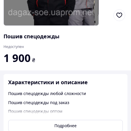
Пошив спецодежды
Недоступен
1 900
₴
Характеристики и описание
Пошив спецодежды любой сложности
Пошив спецодежды под заказ
Пошив спецодежды оптом
Спецодежда оптом и в розницу
Подробнее
Разработка и пошив одежды любой сложности