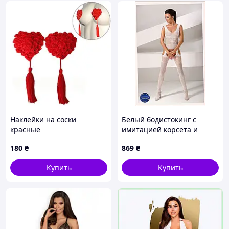
Наклейки на соски
Белый бодистокинг с
красные
имитацией корсета и
подвязок, 9MK56615
180
₴
869
₴
Купить
Купить