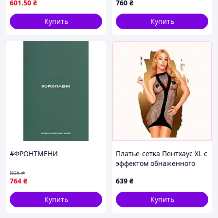
601
.50
₴
760
₴
Прозрачное lkjhg
Купить
Купить
#ФРОНТМЕНИ
Платье-сетка Пентхаус XL с
эффектом обнаженного
тела 7T73B4450
805
₴
764
₴
639
₴
Купить
Купить