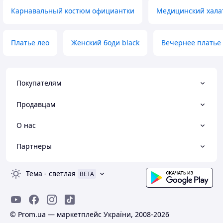
Карнавальный костюм официантки
Медицинский хала
Платье лео
Женский боди black
Вечернее платье 
Покупателям
Продавцам
О нас
Партнеры
Тема
-
светлая
BETA
© Prom.ua — маркетплейс України, 2008-2026