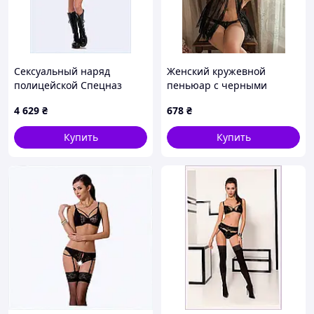
Сексуальный наряд
Женский кружевной
полицейской Спецназ
пеньюар с черными
SWAT Leg Avenue,
трусиками S-XL.
4 629
₴
678
₴
87E5E0827
Прозрачный комплект
эротического белья из
Купить
Купить
мягкого нейлона для
романтических ве