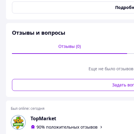
станет маленьким приключением и докажет, насколько вы
Подробн
Идеально для тех, кто хочет разнообразить свои отноше
Отзывы и вопросы
Отзывы (0)
Еще не было отзывов
Задать во
Был online:
сегодня
TopMarket
90% положительных отзывов