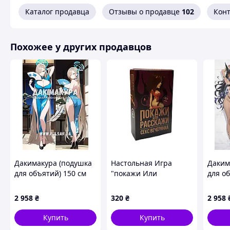
Каталог продавца
Отзывы о продавце
102
Кон
Похожее у других продавцов
Дакимакура (подушка
Настольная Игра
Даким
для объятий) 150 см
"покажи Или
для о
«Асуна Ичиносе Blue
Расскажи. Секс
«Azur 
Archive» модель 5
Тематика" Plr-0019
Stars 
2 958
₴
320
₴
2 958
Shopingo Настільна
модел
Гра "покажи Або
Купить
Купить
Розкажи. Секс