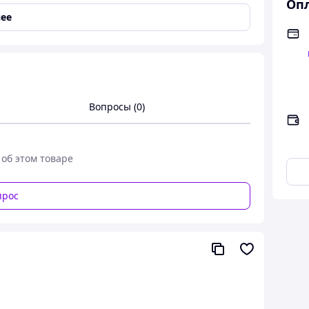
Опл
 цените друг друга.
ее
ния и показать заботу оригинальным способом
Вопросы (0)
 об этом товаре
прос