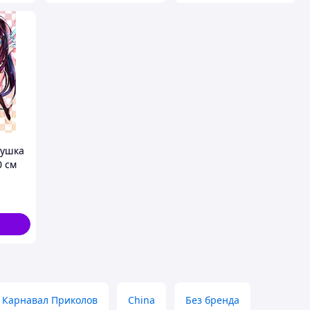
душка
0 см
FE
 1
Карнавал Приколов
China
Без бренда