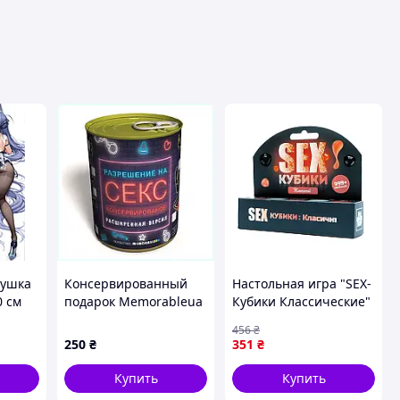
душка
Консервированный
Настольная игра "SEX-
0 см
подарок Memorableua
Кубики Классические"
ur
для пикантного
Fun Games FGS51 на
456
₴
отдыха, 24T5X5203
украинском языке,
250
₴
351
₴
Toyman
Купить
Купить