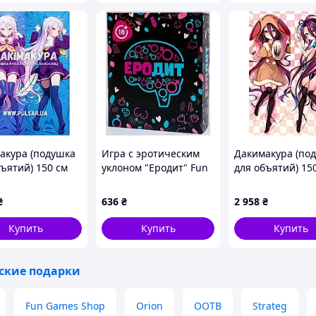
акура (подушка
Игра с эротическим
Дакимакура (по
бъятий) 150 см
уклоном "Еродит" Fun
для объятий) 15
 | Нет игры, нет
Games (UKR)
«NO GAME NO LI
» tape 5
Shuvi Dola» tape
₴
636
₴
2 958
₴
Купить
Купить
Купить
ские подарки
Fun Games Shop
Orion
OOTB
Strateg