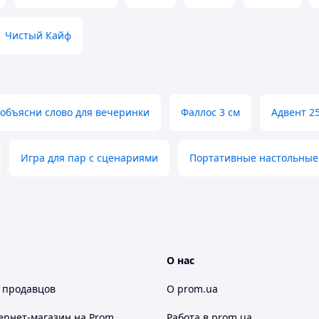
Чистый Кайф
 объясни слово для вечеринки
Фаллос 3 см
Адвент 2
Игра для пар с сценариями
Портативные настольные
О нас
 продавцов
О prom.ua
ернет-магазин
на Prom
Работа в prom.ua