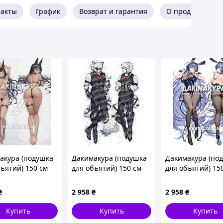
такты
График
Возврат и гарантия
О продавце
акура (подушка
Дакимакура (подушка
Дакимакура (по
бъятий) 150 см
для объятий) 150 см
для объятий) 15
Lane | Cleopatra,
«Zenless Zone Zero:
«New Jersey | Az
and Roses»
Lycaon» tape 1
Lane» модель 1
₴
2 958
₴
2 958
₴
ь 1
Купить
Купить
Купить