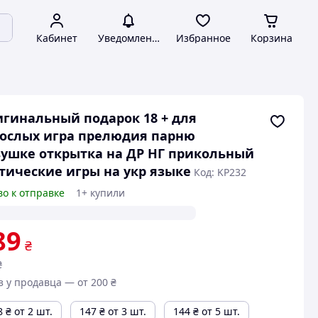
Кабинет
Уведомления
Избранное
Корзина
гинальный подарок 18 + для
ослых игра прелюдия парню
ушке открытка на ДР НГ прикольный
тические игры на укр языке
Код: KP232
во к отправке
1+ купили
89
₴
₴
з у продавца — от 200 ₴
8
₴
от 2 шт.
147
₴
от 3 шт.
144
₴
от 5 шт.