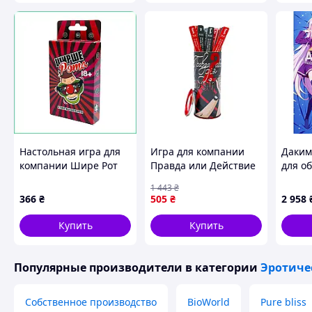
Тематика" Plr-0019
Настольная игра для
Игра для компании
Даким
компании Шире Рот
Правда или Действие
для о
18+ Сладострастное
БДСМ FGS50 на
«Широ
1 443
₴
дополнение на
украинском языке
жизни
366
₴
505
₴
2 958
украинском языке
AlterDeal -thrilling-
FGS60 премиум
unlimited-choice-
Купить
Купить
Популярные производители
в категории
Эротиче
Собственное производство
BioWorld
Pure bliss