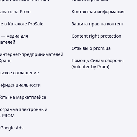
авать на Prom
Контактная информация
 в Каталоге ProSale
Защита прав на контент
 — медиа для
Content right protection
ателей
Отзывы о prom.ua
 интернет-предпринимателей
Кращі
Помощь Силам обороны
(Volonter by Prom)
льское соглашение
онфиденциальности
боты на маркетплейсе
рограмма электронный
с PROM
 Google Ads