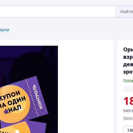
Найти
арки
Ори
взр
дев
эро
Гото
1
549
Зака
14