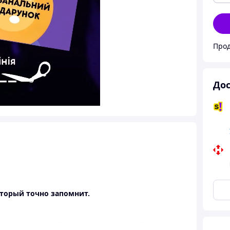
Прод
Дос
торый точно запомнит.
ыполнить в любой момент. Пусть каждый купон