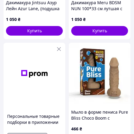
Дакимакура Jintsuu Азур
Дакимакура Meru BDSM
Лейн Azur Lane, (подушка
NUN 100*33 см лутшая с
обнимашка) 100*33 см
быстрой доставкой по
1 050
₴
1 050
₴
лутшая с быстрой
Украине
доставкой по Украине
Купить
Купить
Мыло в форме пениса Pure
Персональные товарные
Bliss Choco Boom с
подборки в приложении
ароматом шоколада,
466
₴
бежевое, 18 см Sex Aura