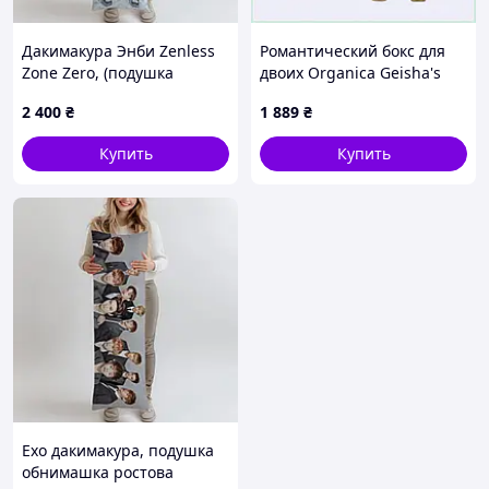
Дакимакура Энби Zenless
Романтический бокс для
Zone Zero, (подушка
двоих Organica Geisha's
обнимашка) 180*60 см
Secrets 1K1P17641
2 400
₴
1 889
₴
лутшая с быстрой
доставкой по Украине
Купить
Купить
Exo дакимакура, подушка
обнимашка ростова