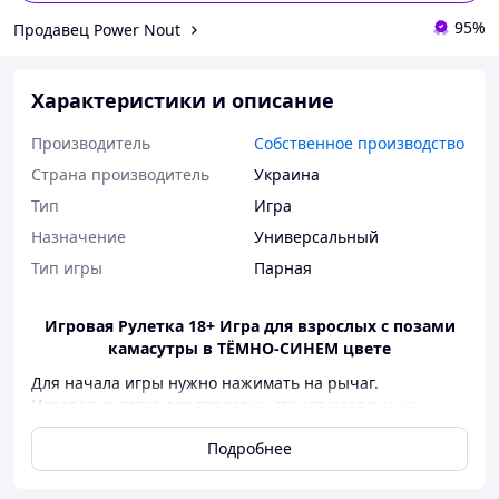
95%
Продавец Power Nout
Характеристики и описание
Производитель
Собственное производство
Страна производитель
Украина
Тип
Игра
Назначение
Универсальный
Тип игры
Парная
Игровая Рулетка 18+ Игра для взрослых с позами
камасутры в ТЁМНО-СИНЕМ цвете
Для начала игры нужно нажимать на рычаг.
Игровая рулетка для взрослых станет идеальным
подарком на годовщину или для романтического
Подробнее
вечера вдвоем.
Возможна печать в других цветах!