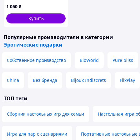
100*33 см лутшая с
1 050
₴
быстрой доставкой по
Украине
Купить
Популярные производители
в категории
Эротические подарки
Собственное производство
BioWorld
Pure bliss
China
Без бренда
Bijoux Indiscrets
FlixPlay
ТОП теги
Сборник настольных игр для семьи
Настольная игра о
Игра для пар с сценариями
Портативные настольные 