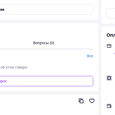
ее
 садо мазо черный 10 Бдсм и Фетиш
ывания
Опл
Вопросы (0)
Все
очного образа
 об этом товаре
, где каждое прикосновение становится еще более
ным.
ретных фантазий
прос
ения, внося страсти и контроль в ваши игры.
для ног
ции, создавая еще больше интимных сценариев.
ментов молчания