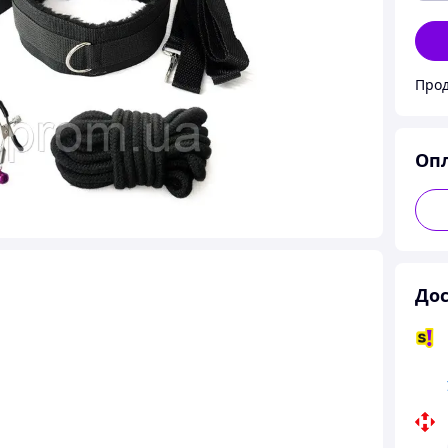
Прод
Оп
Дос