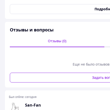
Пол
Унисекс
Подробн
БДСМ аксессуары для эротических игр Госпожа
игрушек для садо мазо игр Комплект для связ
Отзывы и вопросы
Отзывы (0)
- Маска для загад
Еще не было отзывов
Закройте взгляды и отважитесь открыть себя в темноте
чувствен
- Наручники для зап
Задать во
Наручники добавляют элемент ограничения и подчин
- Фиксаторы 
Был online:
сегодня
Ножники для ног расширяют ваши возможности фикса
San-Fan
- Кляп для нежных мо