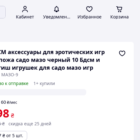
Кабинет
Уведомления
Избранное
Корзина
М аксессуары для эротических игр
пожа садо мазо черный 10 Бдсм и
иш игрушек для садо мазо игр
: МАЗО-9
во к отправке
1+ купили
60
т
₴
/мес
98
₴
6
₴
скидка еще 25 дней
7
₴
от 5 шт.