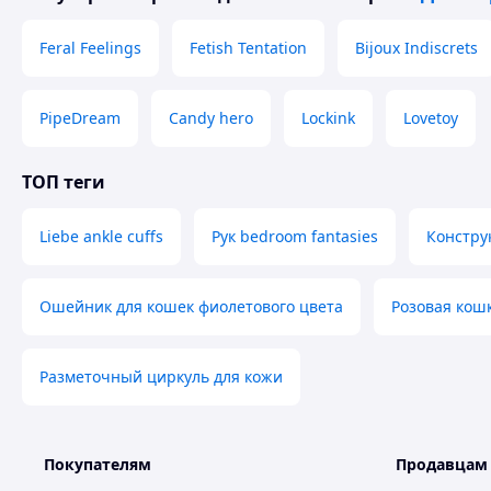
Feral Feelings
Fetish Tentation
Bijoux Indiscrets
PipeDream
Candy hero
Lockink
Lovetoy
ТОП теги
Характеристики
Тип:
БДСМ набор
Liebe ankle cuffs
Рук bedroom fantasies
Констру
Размер БДСМ-атрибутики:
Универсальный
Материал изделия экокожа; искусственный мех;
Количество предметов в упаковке (шт.) 10 шт.
Ошейник для кошек фиолетового цвета
Розовая кош
Страна производства Китай
Назначение товара:
18+
Для БДСМ Для анального секса Для вагинального сек
Разметочный циркуль для кожи
Цвет
черный
Покупателям
Продавцам