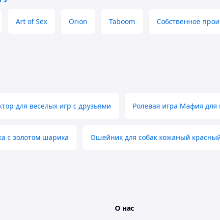
Art of Sex
Orion
Taboom
Собственное прои
ктор для веселых игр с друзьями
Ролевая игра Мафия для
 ткань
ка с золотом шарика
Ошейник для собак кожаный красный
са Для двоих Для любовных игр Для массажа
О нас