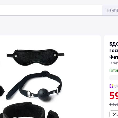
Найти
БДС
Гос
Фет
Код
Гото
о
5
1 19
61