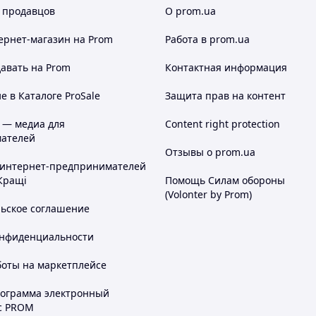
 продавцов
О prom.ua
ернет-магазин
на Prom
Работа в prom.ua
авать на Prom
Контактная информация
 в Каталоге ProSale
Защита прав на контент
 — медиа для
Content right protection
ателей
Отзывы о prom.ua
 интернет-предпринимателей
Кращі
Помощь Силам обороны
(Volonter by Prom)
льское соглашение
онфиденциальности
боты на маркетплейсе
рограмма электронный
с PROM