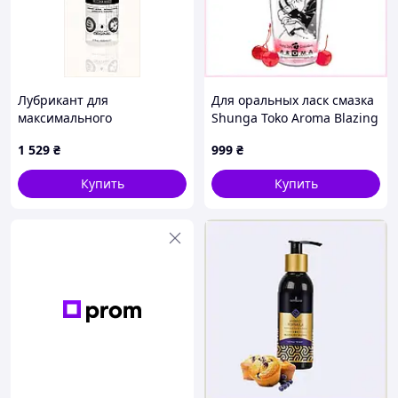
Лубрикант для
Для оральных ласк смазка
максимального
Shunga Toko Aroma Blazing
скольжения Джо 120 мл,
Cherry 27E2652M0K
1 529
₴
999
₴
72XA8195
Купить
Купить