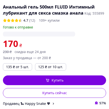
Анальный гель 500мл FLUID Интимный
лубрикант для секса смазка анала
Код: 555899
4.7
(12)
109+ купили
Готово к отправке
170
₴
230
₴
скидка еще 24 дня
Заказ у продавца — от 200 ₴
135
₴
от 5 шт.
125
₴
от 10 шт.
Купить
Купить сейчас
97%
Продавец 🐍 Happy Snake 💖