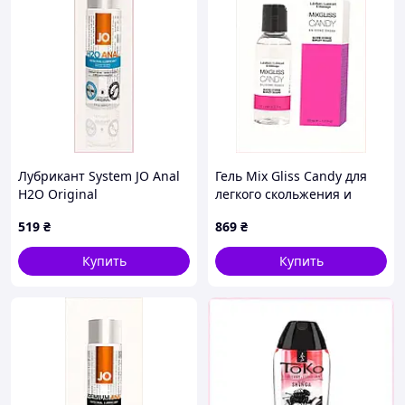
Лубрикант System JO Anal
Гель Mix Gliss Candy для
H2O Original
легкого скольжения и
увлажняющий для интима
увлажнения 1117MT684
519
₴
869
₴
60 мл 2M726539H
Купить
Купить