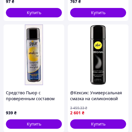
97
₴
767
₴
Купить
Купить
Средство Пьюр с
@Кексик: Универсальная
проверенным составом
смазка на силиконовой
для интимного здоровья
основе pjur Original 250 мл
3 459
.33
₴
100 мл BP728671A
· Анонимная доставка
939
₴
2 601
₴
Купить
Купить