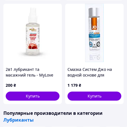
2в1 лубрикант та
Смазка Систем Джо на
масажний гель - MyLove
водной основе для
Aroma Series
анальных ласк 1HE117719C
200
₴
1 179
₴
Intim&Massage
Watermelon, 50 мл
Купить
Купить
Популярные производители
в категории
Лубриканты