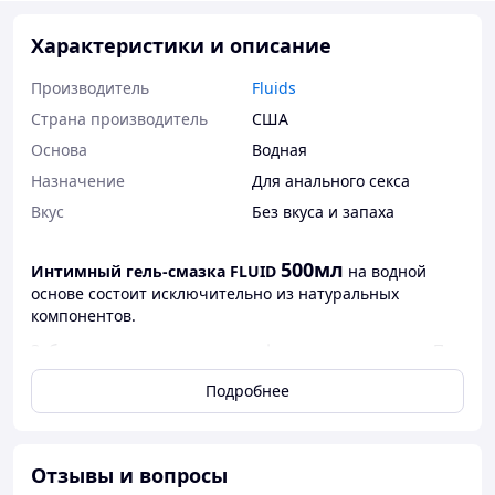
Характеристики и описание
Производитель
Fluids
Страна производитель
США
Основа
Водная
Назначение
Для анального секса
Вкус
Без вкуса и запаха
500мл
Интимный гель-смазка FLUID
на водной
основе состоит исключительно из натуральных
компонентов.
Заботится о здоровье и микрофлоре интимных зон. При
этом обладая отличными характеристиками
Подробнее
скольжения.
В составе нет парабенов, гликолей, спирта и других
вредных веществ, которыми грешат производители
интимных лубрикантов.
Отзывы и вопросы