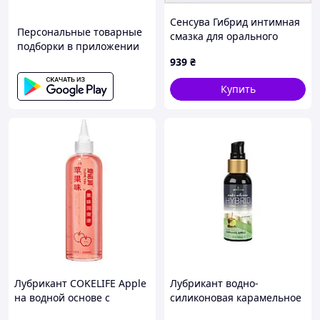
Сенсува Гибрид интимная
Персональные товарные
смазка для орального
подборки в приложении
секса 125 мл, X1577E659
939
₴
Купить
Лубрикант COKELIFE Apple
Лубрикант водно-
на водной основе с
силиконовая карамельное
ароматом яблока, 200 мл
яблоко