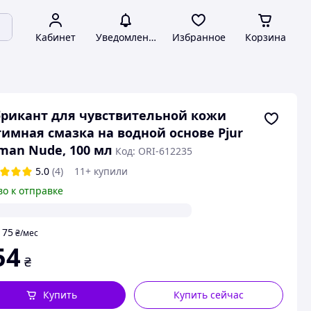
Кабинет
Уведомления
Избранное
Корзина
рикант для чувствительной кожи
имная смазка на водной основе Pjur
an Nude, 100 мл
Код: ORI-612235
5.0
(4)
11+ купили
во к отправке
75
т
₴
/мес
54
₴
Купить
Купить сейчас