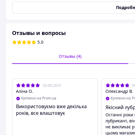
Лубрикант для чувствительной кожи интимная
Подробн
Если ощущаете дискомфорт во время интимного уединения
лубрикант Pjur Woman Nude станет для Вас отличным выб
и обеспечивает особо приятное, длительное наслаждение,
раздражению, нежной коже.
Отзывы и вопросы
Лубрикант Pjur Woman Nude не включает в свой состав 
5.0
вызвать аллергию.
Отзывы (4)
20.09.2025
0
Аліна О.
Олександр В.
Куплено на Prom.ua
Куплено на P
Використовуємо вже декілька
Якісний луб
років, все влаштовує
Останні роки
лубрикант, ві
не викликає р
цьому магазин