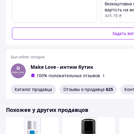
безкоштовна 
вартість на м
445.78 ₴
Смазка без вкуса и запаха совершенно безопасна даже п
женщин с любым типом кожи, совместима с латексными и
Задать во
Объем: 100 мл
Был online:
сегодня
Похожие товары по характеристикам
Make Love - интим бутик
100% положительных отзывов
Каталог продавца
Отзывы о продавце
625
Кон
Похожее у других продавцов