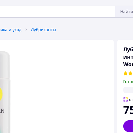
Найти
ика и уход
Лубриканты
Луб
инт
Wom
Гото
о
7