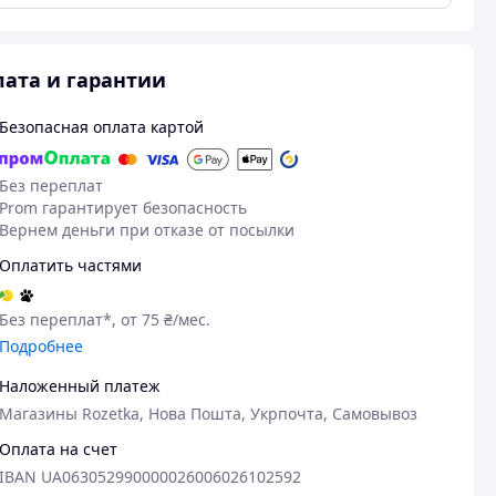
ата и гарантии
Безопасная оплата картой
Без переплат
Prom гарантирует безопасность
Вернем деньги при отказе от посылки
Оплатить частями
21.09.2024
Без переплат*, от 75 ₴/мес.
Оксана Т.
Подробнее
Куплено на Prom.ua
Наложенный платеж
Чудово
Магазины Rozetka, Нова Пошта, Укрпочта, Самовывоз
Оплата на счет
Пос
IBAN UA063052990000026006026102592