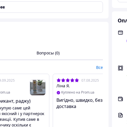
 смазка на водной основе
ее
, досадные чувства сухости, раздражения, тогда
ором. Его консистенция создана на водной основе
Опл
 а также заботится за особо чувственной к
различных ингредиентов, которые способны
Вопросы (0)
Все
9.09.2025
07.08.2025
Ліна Я.
rom.ua
Куплено на Prom.ua
Вигідно, швидко, безкоштовна
рикант, раджу)
доставка
 купую саме цей
н якісний і у партнерок
еакції. Купив саме в
чику оскільки є