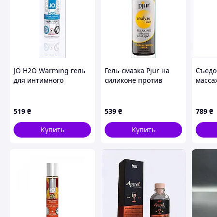
JO H2O Warming гель
Гель-смазка Pjur на
Съедо
для интимного
силиконе против
масса
увлажнения и
сухости и трения
арома
скольжения
7286B2B9
C23A1
272652HK7
519
₴
539
₴
789
₴
Купить
Купить