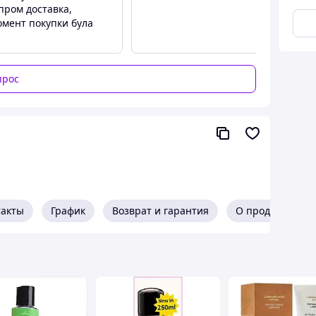
пром доставка,
омент покупки була
ри ежедневном использовании, подходит для
зделиями и всеми видами секс-игрушек.
прос
такты
График
Возврат и гарантия
О продавце