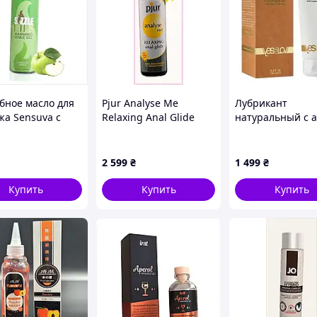
бное масло для
Pjur Analyse Me
Лубрикант
жа Sensuva с
Relaxing Anal Glide
натуральный с а
том яблока
силикон и жожоба,
YESforLOV Natur
36H50
72P866B9
Unisex Lubricant
100 мл
2 599
₴
1 499
₴
Купить
Купить
Купить