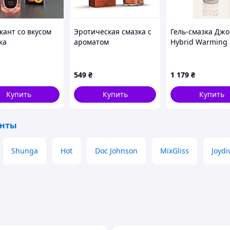
кант со вкусом
Эротическая смазка с
Гель-смазка Джо
ка
ароматом
Hybrid Warming
итальянского Апероля,
кремовой текст
CX8816144
120 мл, 11K1771
549
₴
1 179
₴
Купить
Купить
Купить
анты
Shunga
Hot
Doc Johnson
MixGliss
Joydi