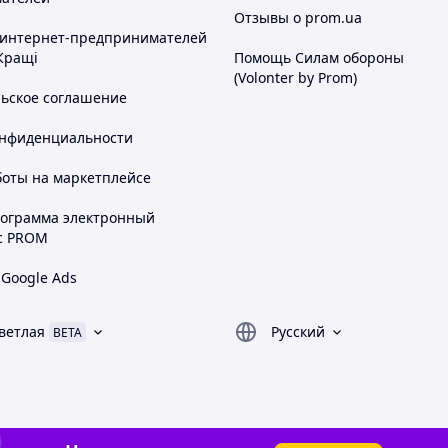
Отзывы о prom.ua
 интернет-предпринимателей
Кращі
Помощь Силам обороны
(Volonter by Prom)
льское соглашение
онфиденциальности
боты на маркетплейсе
рограмма электронный
с PROM
 Google Ads
ветлая
Русский
BETA