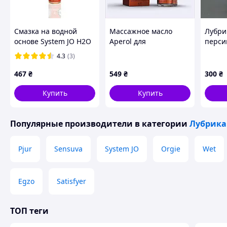
Смазка на водной
Массажное масло
Лубри
основе System JO H2O
Aperol для
перси
Peachy Lips (30 мл) без
эротических игр и
4.3
(3)
сахара, растительный
секса, 8C81614XT4
глицерин
467
₴
549
₴
300
₴
Купить
Купить
Популярные производители
в категории
Лубрик
Pjur
Sensuva
System JO
Orgie
Wet
Egzo
Satisfyer
ТОП теги