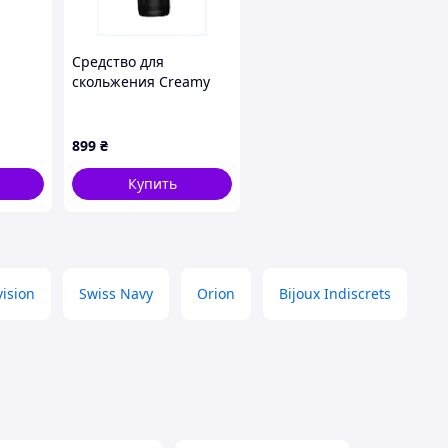
Средство для
скольжения Creamy
уры
Cum с текстурой
8PA
эякулята, 1117EAX701
899
₴
Купить
vision
Swiss Navy
Orion
Bijoux Indiscrets