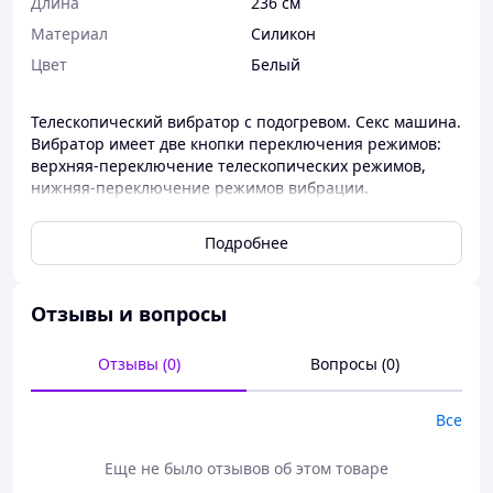
Длина
236 см
Материал
Силикон
Цвет
Белый
Телескопический вибратор с подогревом. Секс машина.
Вибратор имеет две кнопки переключения режимов:
верхняя-переключение телескопических режимов,
нижняя-переключение режимов вибрации.
Управление режимов осуществляется или через
кнопки на ручке вибратора, или через установленное
Подробнее
приложение на телефоне. Приложение установить
нужно через QR-код в инструкции. Вибратор можно
установить на подставку с качественной присоской или
Отзывы и вопросы
пользоваться без присоски как обычным вибратором.
Для зарядки прилагается шнурок с магнитной
зарядкой. Очень удобно. При подключении зарядки
Отзывы (0)
Вопросы (0)
вибратор начнет медленно мигать. Для хранения
вибратора предусмотрен колпачок и мешочек для
Все
хранения. Габариты 39мм х 236мм. Мощный
высокочастотный двигатель обеспечит разнообразные
Еще не было отзывов об этом товаре
режимы и подарит непревзойденные ощущения.