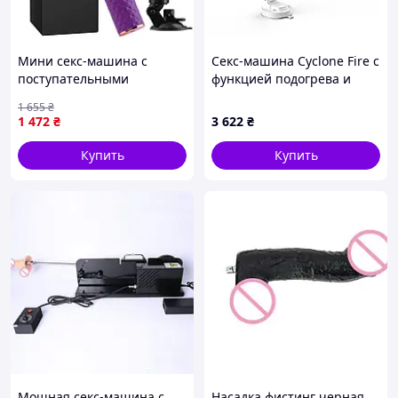
Мини секс-машина с
Секс-машина Cyclone Fire с
поступательными
функцией подогрева и
движениями 10 режимов
дистанционным
1 655
₴
Фиолетовый
управлением DUAI,
1 472
₴
3 622
₴
8604680 - 249
Купить
Купить
Мощная секс-машина с
Насадка фистинг черная