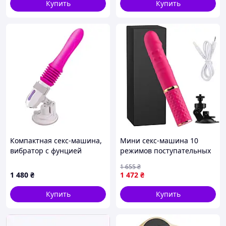
Купить
Купить
Конфиденциальность гарантируем.
Компактная секс-машина,
Мини секс-машина 10
вибратор с фунцией
режимов поступательных
поступальных
движений Фуксия с
1 655
₴
движени.TELESCOPIC
присоской
1 480
₴
1 472
₴
VIBRATOR DILDO 10
режимов! ОРИГ897
Купить
Купить