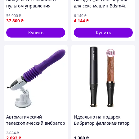
пультом управления
для секс-машин Bdsm4u,
Bdsm4u BXSA9.
28см Вибраторы
56 000
₴
6 140
₴
EroticFantasy
мастурбаторы секс-шоп
37 800
₴
4 144
₴
Купить
Купить
Автоматический
Идеально на подарок!
телескопический вибратор
Вибратор фаллоимитатор
фаллоимитатор We Love
бита секс машина
3 034
₴
D10-2025
2 692
₴
1 380
₴