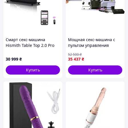
Смарт секс-машина
Мощная секс-машина с
Hismith Table Top 2.0 Pro
пультом управления
APP, настольная версия
Bdsm4u BXSA92
52 500
₴
Эротические товары для
30 999
₴
35 437
₴
взрослых
Купить
Купить