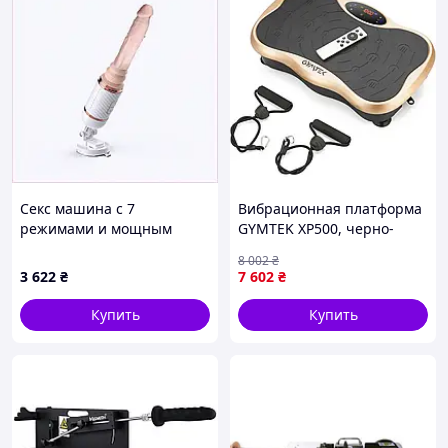
Секс машина с 7
Вибрационная платформа
режимами и мощным
GYMTEK XP500, черно-
мотором Cyclone Fire,
золотистая
8 002
₴
860M46AT80
3 622
₴
7 602
₴
Купить
Купить