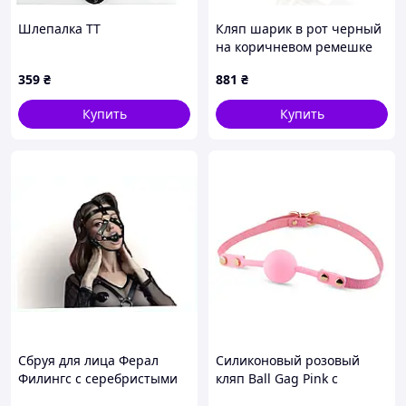
Шлепалка TT
Кляп шарик в рот черный
на коричневом ремешке
Fetish Submissive Origin
359
₴
881
₴
Breathable Gag Talla
Купить
Купить
Сбруя для лица Ферал
Силиконовый розовый
Филингс с серебристыми
кляп Ball Gag Pink с
кольцами, KE8751243
регулируемым ремешком