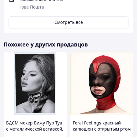
Нова Пошта
Смотреть всё
Похожее у других продавцов
БДСМ-чокер Бижу Пур Туа
Feral Feelings красный
с металлической вставкой,
капюшон с открытым ртом
91A4814M
A875H1267