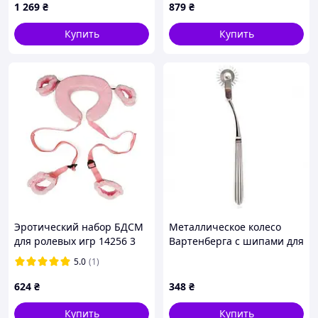
1 269
₴
879
₴
Купить
Купить
Эротический набор БДСМ
Металлическое колесо
для ролевых игр 14256 3
Вартенберга с шипами для
предмета розовый barca
БДСМ Кайф
5.0
(1)
624
₴
348
₴
Купить
Купить