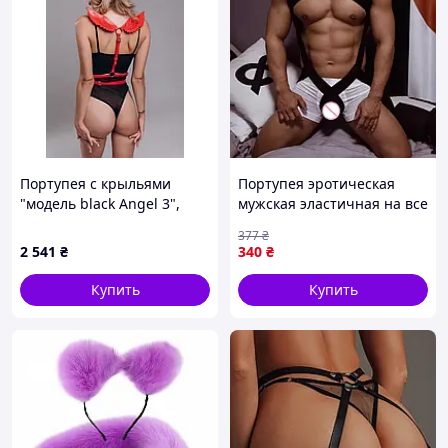
Портупея с крыльями
Портупея эротическая
"модель black Angel 3",
мужская эластичная на все
экокожа, ручная работа,
тело L/XL/XXL Черная
377
₴
красный
2 541
₴
340
₴
Купить
Купить