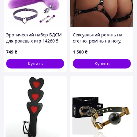
Эротический набор БДСМ
Сексуальний ремінь на
для ролевых игр 14260 5
стегно, ремінь на ногу,
предметов фиолетовый
панк-ремінь для пари,
749
₴
1 500
₴
barca
шкіряний ремінь, петля на
ногу, реквізит
Купить
Купить