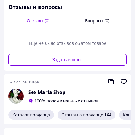
Сила притяжения магнитов будет приятно давить на
Отзывы и вопросы
нежные участки тела, добавляя все новые ощущения
для вас.
Отзывы (0)
Вопросы (0)
Диаметр шарика: 6 мм
Комплектация: 2 шт магнитных шариков.
Еще не было отзывов об этом товаре
Товар поставляется без оригинальной коробки.
Цвет изделия может отличаться из-за особенностей
Задать вопрос
фотокамеры и настроек вашего монитора.
Магазин не несет ответственности за использование
изделия не по назначению. MS22
Был online:
вчера
Sex Marfa Shop
100% положительных отзывов
Каталог продавца
Отзывы о продавце
164
Конт