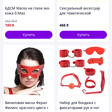
БДСМ Маска на глаза эко-
Сексуальный аксессуар
кожа ErMax
для тематической
вечеринки 87EH515A87
252
.70
₴
190
₴
468
₴
Купить
Купить
Виниловая маска Ферал
Набор для бондажа с
Филинс красного цвета с
фиксаторами рук и ног