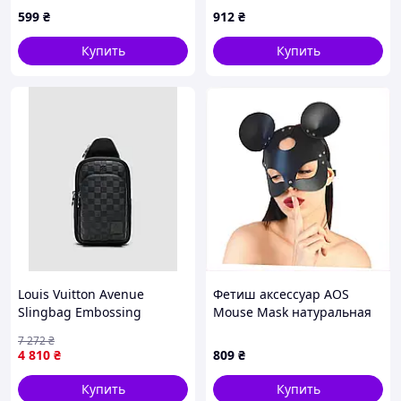
блеском 87512A5B3
красный C87513X45
599
₴
912
₴
Купить
Купить
Louis Vuitton Avenue
Фетиш аксессуар AOS
Slingbag Embossing
Mouse Mask натуральная
Leather Black 25 х 15 х 6 см
кожа 87CE51272
7 272
₴
4 810
₴
809
₴
Купить
Купить