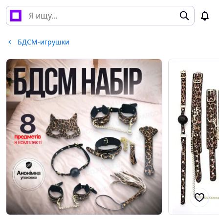
БДСМ-игрушки