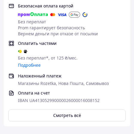
Безопасная оплата картой
Без переплат
Prom гарантирует безопасность
Вернем деньги при отказе от посылки
Оплатить частями
Без переплат*, от 125 ₴/мес.
Подробнее
В этом наборе нет лишних предметов — каждый
Наложенный платеж
элемент работает на усиление вашей роли и
Магазины Rozetka, Нова Пошта, Самовывоз
настроения. Мягкие материалы не режут кожу, а
регулируемые крепления дают возможность
Оплата на счет
подстроить игру под свой темп — медленный,
IBAN UA413052990000026000016008152
чувственный или резкий и уверенный.
Особенный акцент —
шлёпалка в виде
Смотреть всё
кошачьей лапки
, созданная не только для
воздействия, но и для впечатления: игривая
форма, хлёсткий звук, точечная подача. Такой