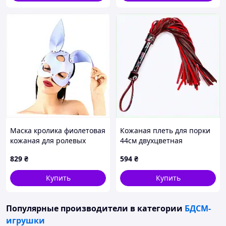
Маска кролика фиолетовая
Кожаная плеть для порки
кожаная для ролевых
44см двухцветная
образов, C875127B1
902A9P4B22
829
₴
594
₴
Купить
Купить
Популярные производители
в категории
БДСМ-
игрушки