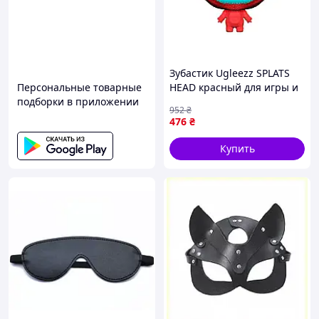
Зубастик Ugleezz SPLATS
Персональные товарные
HEAD красный для игры и
подборки в приложении
развлечений с большой
Комплектация:
952
₴
головой и уникальными
476
₴
выражениями.
Наручники для рук
Купить
Наручники для ног
Ошейник с поводком
Плетка
Кляп
Маска на глаза
Шлёпалка в виде кошачьей лапки