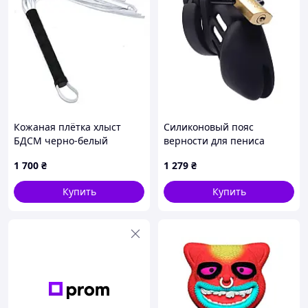
Основные характеристики / преимущества:
Вызывающий леопардовый дизайн
Мягкие материалы, комфортные при
контакте
Регулируемая фиксация под любые
параметры
Подходит для смелых ролевых игр
Кожаная плётка хлыст
Силиконовый пояс
БДСМ черно-белый
верности для пениса
Отличный набор для уверенных пар
Fantasy Silicone Penis Cage
1 700
₴
1 279
₴
Купить
Купить