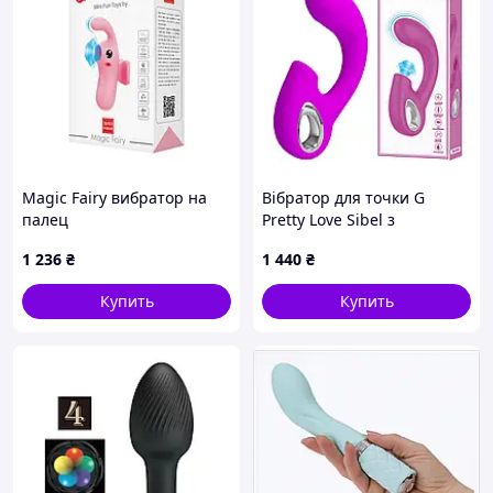
Magic Fairy вибратор на
Вібратор для точки G
палец
Pretty Love Sibel з
кліторальним
1 236
₴
1 440
₴
стимулятором, рожевий
Купить
Купить