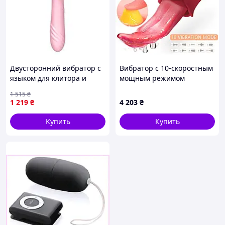
Двусторонний вибратор с
Вибратор с 10-скоростным
языком для клитора и
мощным режимом
точки G силиконовый
лизания языком,
1 515
₴
водонепроницаемый 24
стимулятор клитора и
1 219
₴
4 203
₴
режима вибрации
точки G, массажер для
розовый
сосков, вагинальная,
Купить
Купить
анальная