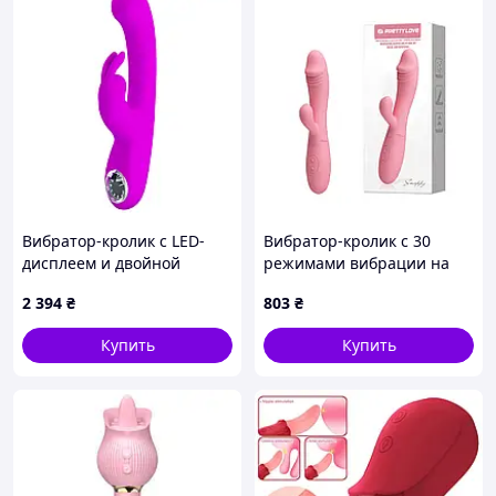
Вибратор-кролик с LED-
Вибратор-кролик с 30
дисплеем и двойной
режимами вибрации на
стимуляцией, 22 см
аккумуляторе Pretty Love
2 394
₴
803
₴
Snappy Light Pink
Купить
Купить