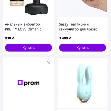
Анальный вибратор
Sassy Teal гибкий
PRETTY LOVE Olman с
стимулятор для ярких
мерцающей подсветкой,
ощущений, 1C1158B45
930
₴
3 489
₴
8.8 см sexstyle
Купить
Купить