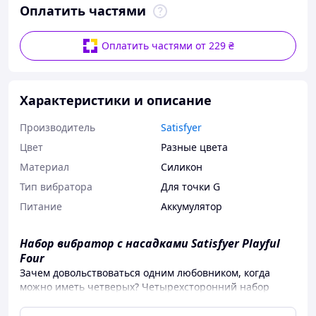
Оплатить частями
Оплатить частями от 229 ₴
Характеристики и описание
Производитель
Satisfyer
Цвет
Разные цвета
Материал
Силикон
Тип вибратора
Для точки G
Питание
Аккумулятор
Набор вибратор с насадками Satisfyer Playful
Four
Зачем довольствоваться одним любовником, когда
можно иметь четверых? Четырехсторонний набор
Satisfyer Playful Four предлагает вам массу
разнообразия: он включает в себя вибратор для точки