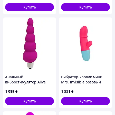
вагинальный стимулятор
Купить
Купить
Анальный
Вибратор-кролик мини
вибростимулятор Alive
Mrs. Invisible розовый
Lance, силикон, макс.
1 089
₴
1 551
₴
диаметр 2,9 см
(предпоследний шарик)
Купить
Купить