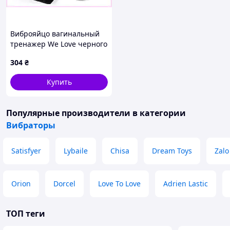
Виброяйцо вагинальный
тренажер We Love черного
цвета с пультом ДУ
304
₴
818C05T6H0
Купить
Популярные производители
в категории
Вибраторы
Satisfyer
Lybaile
Chisa
Dream Toys
Zalo
Orion
Dorcel
Love To Love
Adrien Lastic
ТОП теги