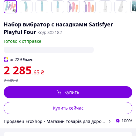
Набор вибратор с насадками Satisfyer
Playful Four
Код: SX2182
Готово к отправке
229
от
₴
/мес
2 285
.65
₴
2 689
₴
Купить
Купить сейчас
100%
Продавец EroShop - Магазин товарів для дорослих