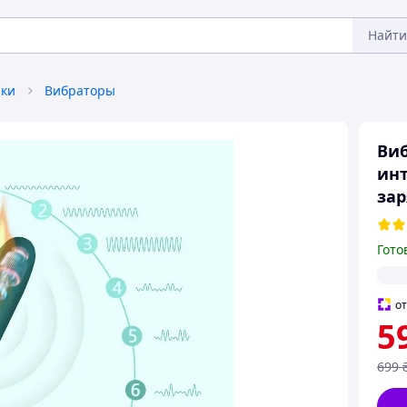
Найти
ки
Вибраторы
Виб
инт
зар
Гото
о
5
699