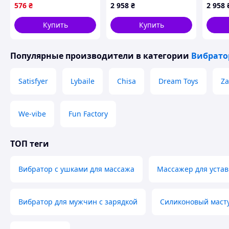
"Сексополия" для
Harrington Husbando»
tape 3
576
₴
2 958
₴
2 958
взрослых 18+ для
tape 1
двоих
Купить
Купить
Популярные производители
в категории
Вибрат
Satisfyer
Lybaile
Chisa
Dream Toys
Za
We-vibe
Fun Factory
ТОП теги
Вибратор с ушками для массажа
Массажер для устав
Вибратор для мужчин с зарядкой
Силиконовый масту