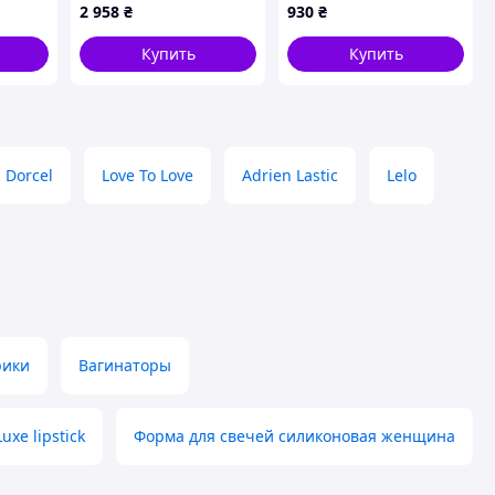
 tape 2
Monster Girl
tape 1
2 958
₴
930
₴
Encyclopedia» модель
2
Купить
Купить
Dorcel
Love To Love
Adrien Lastic
Lelo
рики
Вагинаторы
Luxe lipstick
Форма для свечей силиконовая женщина