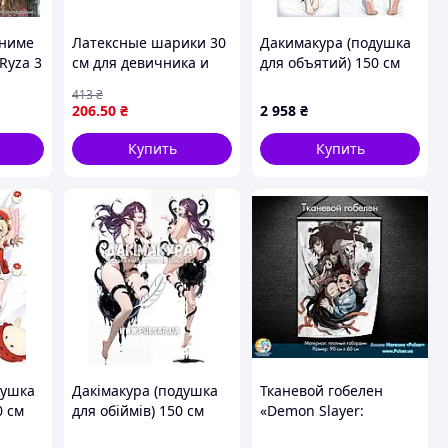
аниме
Латексные шарики 30
Дакимакура (подушка
 Ryza 3
см для девичника и
для объятий) 150 см
 End &
праздников набор 10
«Jintsuu Азур Лейн
413
₴
iCute
штук ТМ PELICAN
Azur Lane» tape 1
206
.50
₴
2 958
₴
 Ryza»
Купить
Купить
душка
Дакімакура (подушка
Тканевой гобелен
0 см
для обіймів) 150 см
«Demon Slayer:
 Jean
«Темна Матерія -
Kimetsu no Yaiba» -