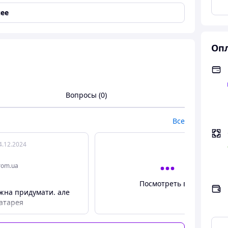
ее
порт usb и можно его зарядить от ноутбука или
раться в душе- полностью влагозащитная.
Опл
местах. А чтобы никто из близких не узнал,
но убрать в косметичку и никто даже если увидит
Вопросы (0)
Все
4.12.2024
rom.ua
Посмотреть все
жна придумати. але
батарея