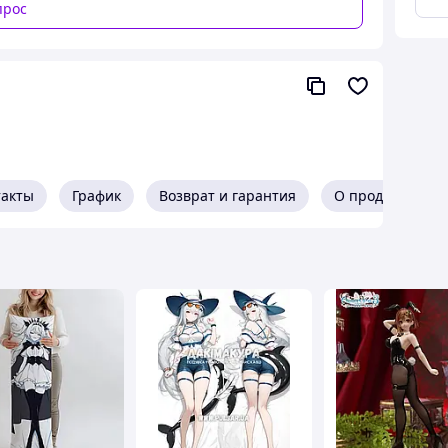
прос
такты
График
Возврат и гарантия
О продавце