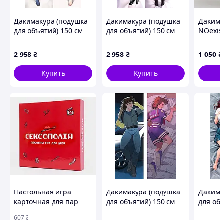
Дакимакура (подушка
Дакимакура (подушка
Дакима
для объятий) 150 см
для объятий) 150 см
NOexi
«Azur Lane
«Monogatari» tape 1
and m
Independence» tape 1
обним
2 958
₴
2 958
₴
1 050
Купить
Купить
Настольная игра
Дакимакура (подушка
Даким
карточная для пар
для объятий) 150 см
для об
эротическая
«Stranger Things Steve
«Неск
607
₴