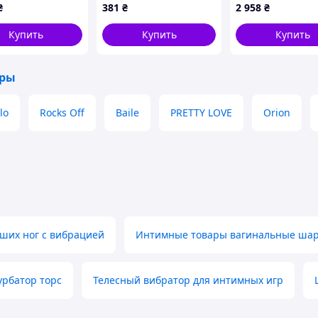
жвачки, розовое, 15
Pin-back Button»
₴
381
₴
2 958
₴
см PREZ2/G
Купить
Купить
Купить
оры
lo
Rocks Off
Baile
PRETTY LOVE
Orion
ших ног с вибрацией
Интимные товары вагинальные ша
рбатор торс
Телесный вибратор для интимных игр