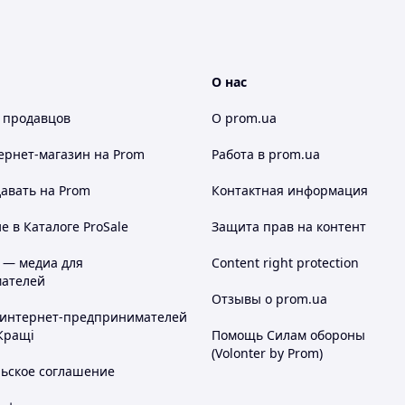
О нас
 продавцов
О prom.ua
ернет-магазин
на Prom
Работа в prom.ua
авать на Prom
Контактная информация
 в Каталоге ProSale
Защита прав на контент
 — медиа для
Content right protection
ателей
Отзывы о prom.ua
 интернет-предпринимателей
Кращі
Помощь Силам обороны
(Volonter by Prom)
льское соглашение