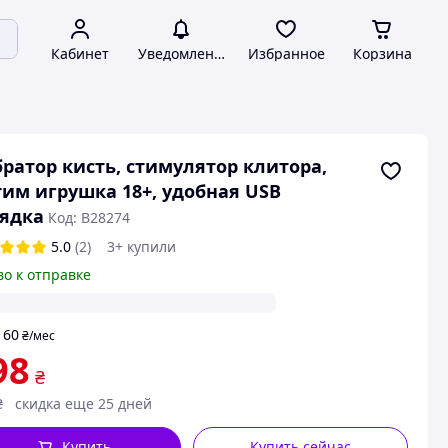
Кабинет
Уведомления
Избранное
Корзина
ратор кисть, стимулятор клитора,
им игрушка 18+, удобная USB
ядка
Код: B28274
5.0
(2)
3+ купили
во к отправке
60
т
₴
/мес
98
₴
₴
скидка еще 25 дней
Купить
Купить сейчас