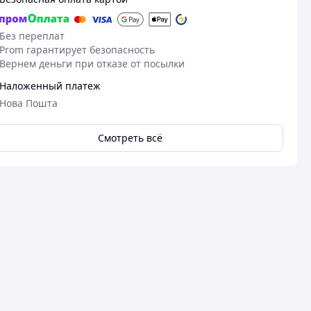
Без переплат
Prom гарантирует безопасность
Вернем деньги при отказе от посылки
Наложенный платеж
Нова Пошта
Смотреть всё
08.06.2026
10
Діана Б.
Галина М.
Куплено на Prom.ua
Куплено на Pr
На 2 день почало свистіти жах
Непомітний і
😠🙄
Маленька ігра
дівчаток))) Уп
Преимущества
дає змогу виб
Справді спочатку був норм
режим. Заряд 