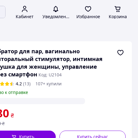
Кабинет
Уведомления
Избранное
Корзина
ратор для пар, вагинально
торальный стимулятор, интимная
рушка для женщины, управление
ез смартфон
Код: U2104
4.2
(13)
107+ купили
во к отправке
80
₴
0
₴
Купить
Купить сейчас