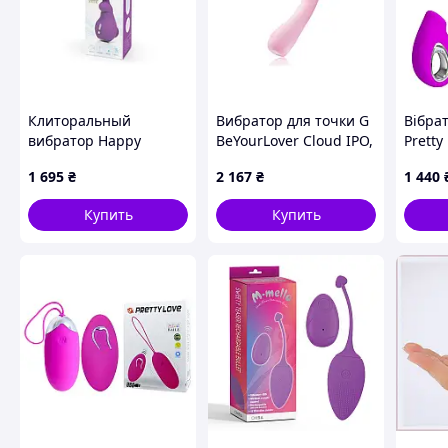
Клиторальный
Вибратор для точки G
Вібра
вибратор Happy
BeYourLover Cloud IPO,
Pretty
Rabbit мини ушки
розовый, 15.3 × 3,6 см
кліто
1 695
₴
2 167
₴
1 440
Lovehoney
стиму
роже
Купить
Купить