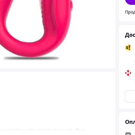
Дос
Опл
и чувственного удовольствия для обоих