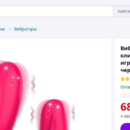
Найти
ки
Вибраторы
Виб
кли
иг
чер
Гото
6
1 36