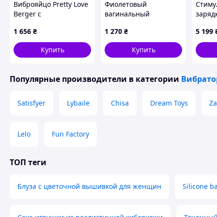
Виброяйцо Pretty Love
Фиолетовый
Стиму
Berger с
вагинальный
заряд
дистанционным
стимулятор с
кабел
1 656
₴
1 270
₴
5 199
управлением для
хвостиком Sweety
стимуляции
Teaser Rechargable
Купить
Купить
эрогенных зон 12
Bullet
режимов
Популярные производители
в категории
Вибрат
Satisfyer
Lybaile
Chisa
Dream Toys
Za
Lelo
Fun Factory
ТОП теги
Блуза с цветочной вышивкой для женщин
Silicone b