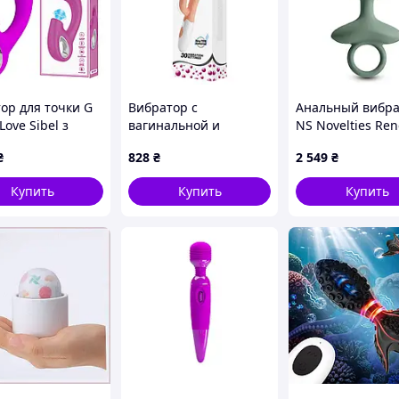
тор для точки G
Вибратор с
Анальный вибр
 Love Sibel з
вагинальной и
NS Novelties Re
ральним
клиторальной
зеленый, 13 см
₴
828
₴
2 549
₴
лятором,
стимуляцией
вий
Купить
Купить
Купить