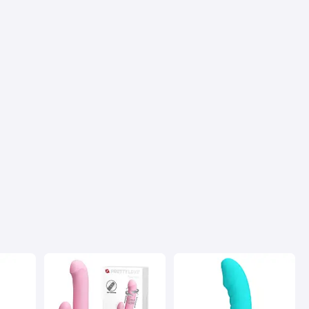
Недостатки
Почав свистіти