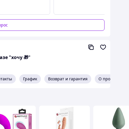
прос
зе "хочу 🎁"
нтакты
График
Возврат и гарантия
О продавце