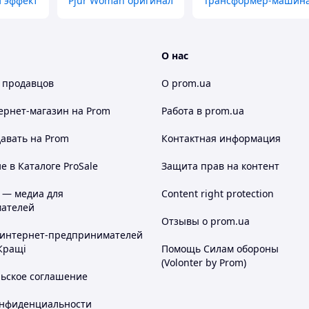
 эффект
Pjur Woman оригинал
Трансформер-машина 
О нас
 продавцов
О prom.ua
ернет-магазин
на Prom
Работа в prom.ua
авать на Prom
Контактная информация
 в Каталоге ProSale
Защита прав на контент
 — медиа для
Content right protection
ателей
Отзывы о prom.ua
 интернет-предпринимателей
Кращі
Помощь Силам обороны
(Volonter by Prom)
льское соглашение
онфиденциальности