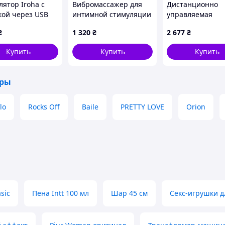
лятор Iroha с
Вибромассажер для
Дистанционно
кой через USB
интимной стимуляции
управляемая
ь, C161M4E991
с гибкой головкой 25
анальная пробка
₴
1 320
₴
2 677
₴
см
форме щупальц
осьминога с пе
Купить
Купить
Купить
для анальной
мастурбации и
расширения ану
оры
lo
Rocks Off
Baile
PRETTY LOVE
Orion
asic
Пена Intt 100 мл
Шар 45 см
Секс-игрушки 