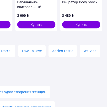
Вагинально-
Вибратор Body Shock
клиторальный
 в
вибромассажер
3 000
₴
3 480
₴
а
«Бабочка»
нисом
Купить
Купить
са -
Dorcel
Love To Love
Adrien Lastic
We-vibe
для удовлетворения женщин