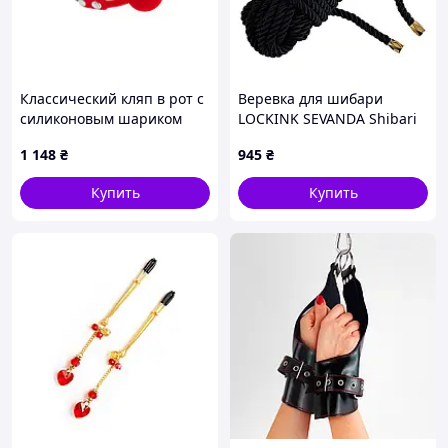
Классический кляп в рот с
Веревка для шибари
силиконовым шариком
LOCKINK SEVANDA Shibari
Fetish Tentation Silicone
Pratice Rope, черная, 8 м,
1 148
₴
945
₴
Gag Ball Talla
нейлон+хлопок
Купить
Купить