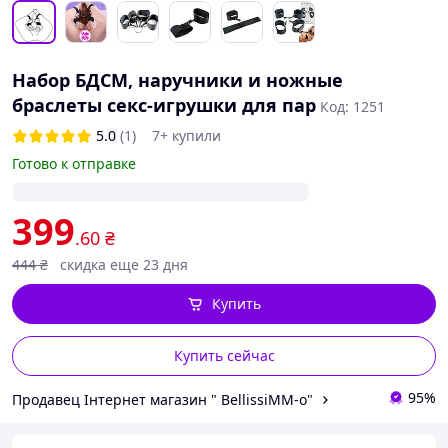
Набор БДСМ, наручники и ножные
браслеты секс-игрушки для пар
Код: 1251
5.0
(1)
7+ купили
Готово к отправке
399
.60
₴
444
₴
скидка еще 23 дня
Купить
Купить сейчас
95%
Продавец Інтернет магазин " BellissiMM-o"