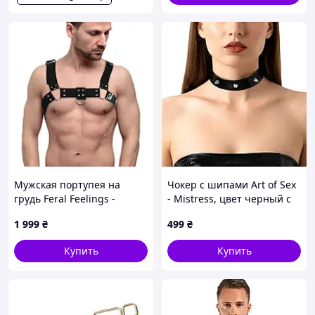
Мужская портупея на
Чокер с шипами Art of Sex
грудь Feral Feelings -
- Mistress, цвет черный с
Bulldog Harness Black
эффектом мокрого бархата,
1 999
₴
499
₴
размер L
Купить
Купить