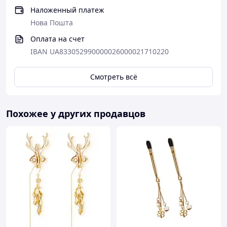
при получении, по этому если вы забрали
Наложенный платеж
посылку,автоматически мы считаем что вы на все
Нова Пошта
согласны.
Оплата на счет
IBAN UA833052990000026000021710220
ссылка на сайте кампании: https://naff.com.ua/cp80441-
vozvrat-i-obmen-tovara-.html
Смотреть всё
Похожее у других продавцов