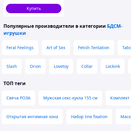
уретральным зондом
Купить
Популярные производители
в категории
БДСМ-
игрушки
Feral Feelings
Art of Sex
Fetish Tentation
Tab
Slash
Orion
Lovetoy
Collar
Lockink
ТОП теги
Свеча РОЗА
Мужская секс-кукла 155 см
Комплект 
Открытая интимная зона
Набор line fixation
Маск