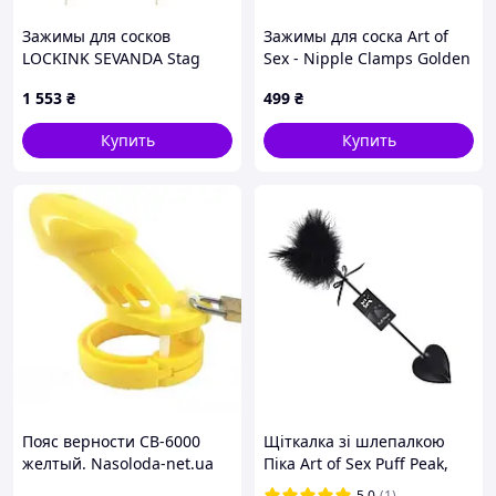
Зажимы для сосков
Зажимы для соска Art of
LOCKINK SEVANDA Stag
Sex - Nipple Clamps Golden
Adjustable Nipple Clamps,
Clover
1 553
₴
499
₴
золотистые, со съемными
подвесками - SX0878
Купить
Купить
Пояс верности CB-6000
Щіткалка зі шлепалкою
желтый. Nasoloda-net.ua
Піка Art of Sex Puff Peak,
колір Чорний Feromon
5.0
(1)