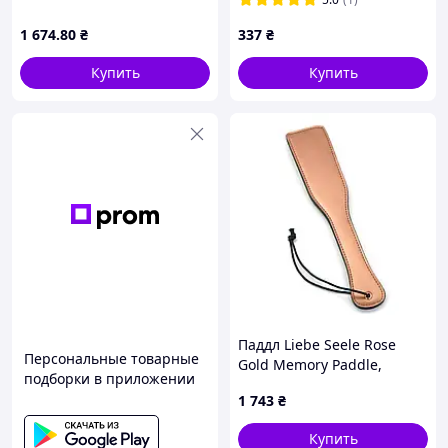
1 674
.80
₴
337
₴
Купить
Купить
Паддл Liebe Seele Rose
Персональные товарные
Gold Memory Paddle,
подборки в приложении
обтянут натуральной
1 743
₴
кожей, розовое золото
sexx.com.ua
Купить