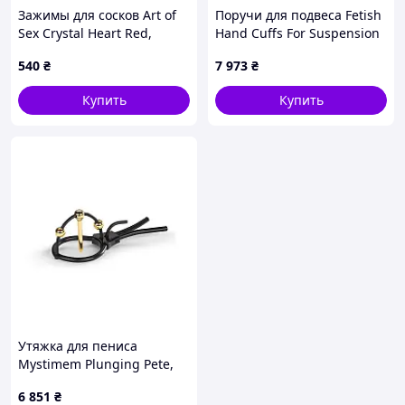
Зажимы для сосков Art of
Поручи для подвеса Fetish
Sex Crystal Heart Red,
Hand Cuffs For Suspension
золото sexstyle
из натуральной кожи
540
₴
7 973
₴
gigante.com.ua
Купить
Купить
Утяжка для пениса
Mystimem Plunging Pete,
позолоченная, с двумя
6 851
₴
шариками и коротким