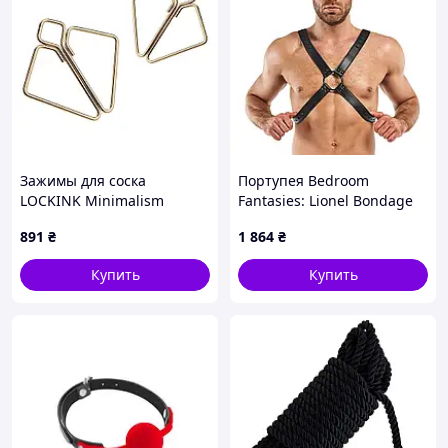
Зажимы для соска
Портупея Bedroom
LOCKINK Minimalism
Fantasies: Lionel Bondage
Nipple Clamps, золотистые
Harness, чорна
891
₴
1 864
₴
Купить
Купить