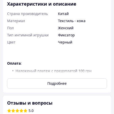
Характеристики и описание
Страна производитель
Китай
Материал
Текстиль - кожа
Пол
Женский
Тип интимной игрушки
Фиксатор
Цвет
Черный
Оплата
:
Наложеный платеж с предоплатой 100 грн
(разницу оплачиваете при получении),
предоплата гарантирует вашу отвественность и
Подробнее
приход на почту
Полная оплата на карту
Пром оплата на сайте (полная оплата онлайн)
Отзывы и вопросы
Оформить заказ или получить консультаци.:
На
сайте через корзину 24 часа, напишите в чате,
5.0
напишите вайбер укажите код товара или пришлите