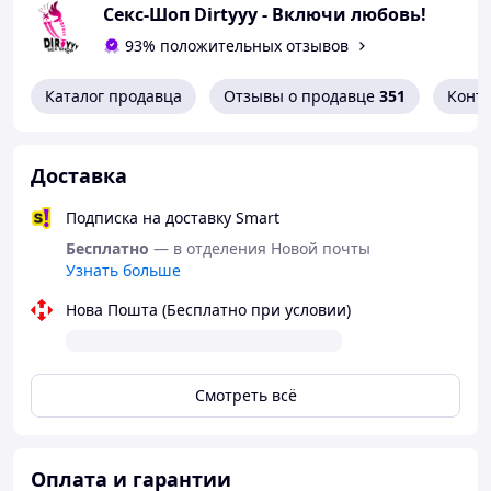
Секс-Шоп Dirtyyy - Включи любовь!
комбинировать для создания бесчисленных способов
игры, полных неизвестных страстных переживаний.
93% положительных отзывов
Аксессуары изготовлены из высококачественной
натуральной кожи черного цвета с крокодиловым
Каталог продавца
Отзывы о продавце
351
Конт
тиснением, что обеспечивает пользователям
непревзойденное приятное прикосновение.
Два ящика в нижней части чемодана не только
Доставка
обеспечивают достаточно места, но и создают
интимную и персонализированную сцену для
Подписка на доставку Smart
пользователей, чтобы принести свою любимую одежду
Бесплатно
— в отделения Новой почты
и инструменты для флирта, чтобы насладиться этой
Узнать больше
непревзойденной БДСМ игрой. Осмелитесь бросить
вызов, освободиться, пусть этот комплект станет
Нова Пошта (Бесплатно при условии)
неотъемлемой частью вашего сексуального искусства.
В наборе:
Повязка на глаза
Смотреть всё
Кляп-шар и кляп-палочка
Ошейник с поводком
анальная пробка из металла
«лисий хвост»
Оплата и гарантии