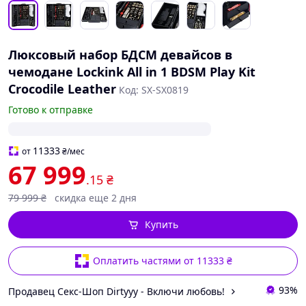
Люксовый набор БДСМ девайсов в
чемодане Lockink All in 1 BDSM Play Kit
Crocodile Leather
Код: SX-SX0819
Готово к отправке
11333
от
₴
/мес
67 999
.15
₴
79 999
₴
скидка еще 2 дня
Купить
Оплатить частями от 11333 ₴
93%
Продавец Секс-Шоп Dirtyyy - Включи любовь!