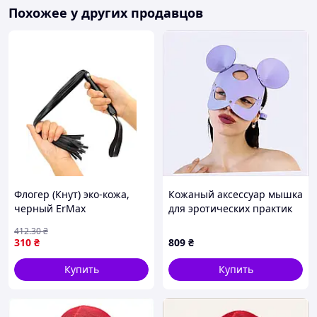
Похожее у других продавцов
Флогер (Кнут) эко-кожа,
Кожаный аксессуар мышка
черный ErMax
для эротических практик
8751AB275
412
.30
₴
310
₴
809
₴
Купить
Купить