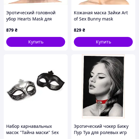
Эротический головной
Кожаная маска Зайки Art
убор Hearts Mask для
of Sex Bunny mask
фотосессий, 87C5B126B4
Красный D12-2026
879
₴
829
₴
Купить
Купить
Набор карнавальных
Эротический чокер Бижу
масок "Тайна маски" Sex
Пур Туа для ролевых игр
Aura
красный, 95E68T87