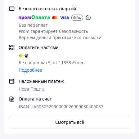
Наручники
Наручники на лодыжки
Безопасная оплата картой
крестовина
распорка
Без переплат
Регулируемый слэппер
Prom гарантирует безопасность
Палочка-тиклер для флирта и дразнения
Вернем деньги при отказе от посылки
Набор регулируемых зажимов для сосков
клипсы на соски
Оплатить частями
Без переплат*, от 11333 ₴/мес.
Подробнее
Наложенный платеж
Нова Пошта
Оплата на счет
IBAN UA603052990000026009030406087
Смотреть всё