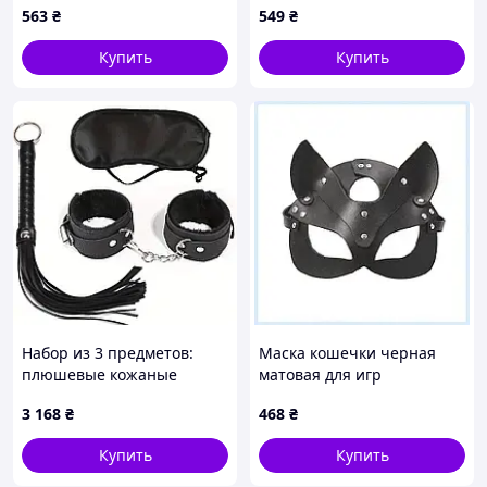
563
₴
549
₴
Купить
Купить
Набор из 3 предметов:
Маска кошечки черная
плюшевые кожаные
матовая для игр
наручники, черный батиг
8T75A15P87
3 168
₴
468
₴
и повязка на глаза
идеально для флирта и
Купить
Купить
сенсорных игр в паре