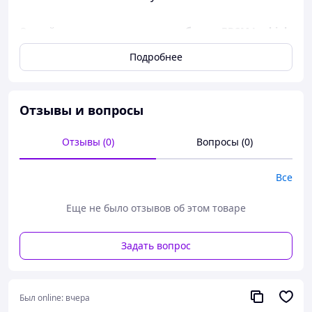
Откройте страсть с
люксовым набором BDSM Lockink
All in 1 BDSM Play Kit Crocodile Leather
. Роскошная и
Подробнее
универсальная, эта коллекция из искусно
изготовленных предметов в стиле БДСМ предлагает
бесконечные чувственные возможности. Поднимите
свои интимные переживания на новый уровень со
Отзывы и вопросы
стилем и изысканностью.
Дизайн роскошного чемодана с паролем не только
Отзывы (0)
Вопросы (0)
гениален, но и обеспечивает безопасность личных
моментов пользователя, делая страсть более
замечательной. Внешняя упаковка выполнена из
Все
матового полиуретанового материала, который
источает очаровательный темперамент, как если бы
Еще не было отзывов об этом товаре
это было роскошное и таинственное украшение.
Подкладка багажника выполнена из мягкого флиса с
Задать вопрос
изящными металлическими застежками Lockink, что
обеспечивает прохладное прикосновение к коже и
добавляет приятных ощущений во время игры.
Каждый предмет представляет собой дразнящее
Был online:
вчера
произведение искусства, которое можно свободно