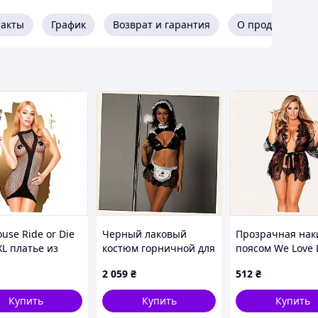
такты
График
Возврат и гарантия
О продавце
ы для ролевых игр
use Ride or Die
Черный лаковый
Прозрачная нак
и желания
XL платье из
костюм горничной для
поясом We Love 
 фантазии!
, 7C7E34450
фотосессии S/M
фотосессии 8C7
2 059
₴
512
₴
8H75050E2K
еланными и непредсказуемыми
Купить
Купить
Купить