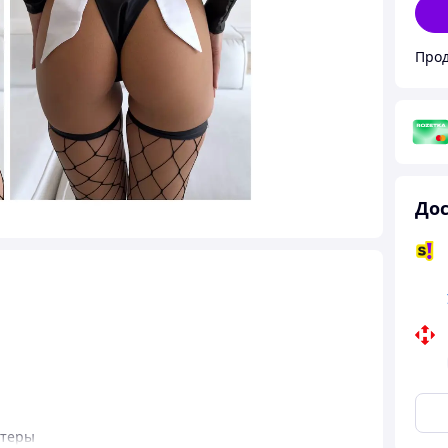
Прод
Дос
ртеры