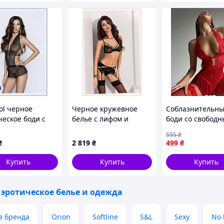
х
льно
рошо тянется
ol черное
Черное кружевное
Соблазнительн
удь 82-98 см, бедра 84-97 см
ческое боди с
белье с лифом и
боди со свобод
ами по бокам,
стрингами Passion,
доступом и игри
555
₴
крупную сетку и стикини (наклейки) на
1P1
X11156A06
юбочкой S Крас
₴
2 819
₴
499
₴
Купить
Купить
Купить
 эротическое белье и одежда
з бренда
Orion
Softline
S&L
Sexy
No 