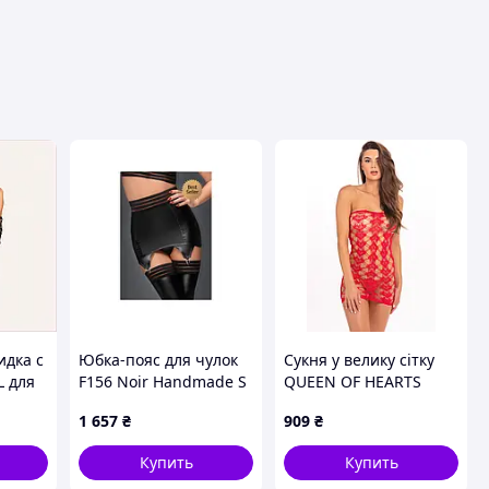
идка с
Юбка-пояс для чулок
Сукня у велику сітку
L для
F156 Noir Handmade S
QUEEN OF HEARTS
62C504
TUBE DRESS RED, OS
1 657
₴
909
₴
Купить
Купить