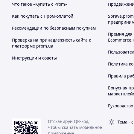
Что такое «Купить с Prom»
Продвижение
Как покупать с Пром-оплатой
Sprava.prom
предприним
Рекомендации по безопасным покупкам
Похожие товары по характеристикам
Премия для
Проверка на принадлежность сайта к
Ecommerce.
платформе prom.ua
Пользовате
Инструкции и советы
Политика к
Правила ра
Бонусная п
маркетплей
Руководство
Отсканируй QR-код,
Тема
-
с
чтобы скачать мобильное
приложение