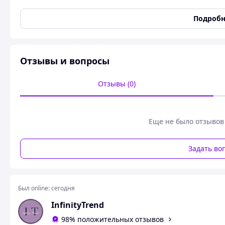
Тематика костюма
Медперсонал
Подробн
Ролевой костюм Медсестры Эротиче
сексуальный костюм д
Отзывы и вопросы
Отзывы (0)
Еще не было отзывов
Задать во
Был online:
сегодня
InfinityTrend
98% положительных отзывов