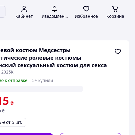
Кабинет
Уведомления
Избранное
Корзина
евой костюм Медсестры
отические ролевые костюмы
ский сексуальный костюм для секса
: 2025K
во к отправке
5+ купили
15
₴
0
₴
5
₴
от 5 шт.