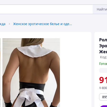
Найти
жда
Женское эротическое белье и одежда
Рол
Эр
Жен
Код
Гото
9
1 83
89