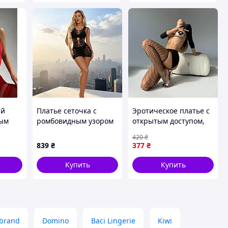
ый
Платье сеточка с
Эротическое платье с
ным
ромбовидным узором
открытым доступом,
вой
черное Star Night
открытой спиной и
420
₴
ный
размеры S-L AllInOne
декольте XS-S Черное
839
₴
377
₴
Купить
Купить
brand
Domino
Baci Lingerie
Kiwi