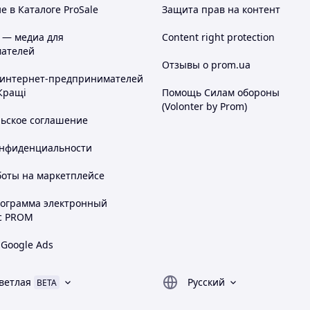
 в Каталоге ProSale
Защита прав на контент
 — медиа для
Content right protection
ателей
Отзывы о prom.ua
 интернет-предпринимателей
Кращі
Помощь Силам обороны
(Volonter by Prom)
льское соглашение
онфиденциальности
боты на маркетплейсе
рограмма электронный
с PROM
 Google Ads
ветлая
Русский
BETA