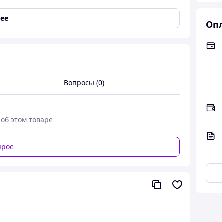
ее
Опл
ские ролевые костюмы Женский
ля секса, новинка
Вопросы (0)
 об этом товаре
прос