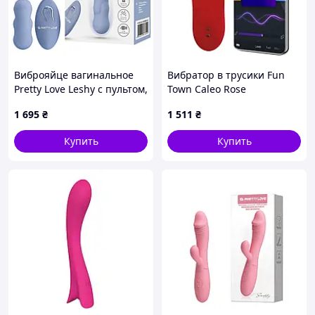
Виброяйце вагинальное
Вибратор в трусики Fun
Pretty Love Leshy с пультом,
Town Caleo Rose
голубое, 18.6 х 2.8 см
1 695
₴
1 511
₴
Купить
Купить