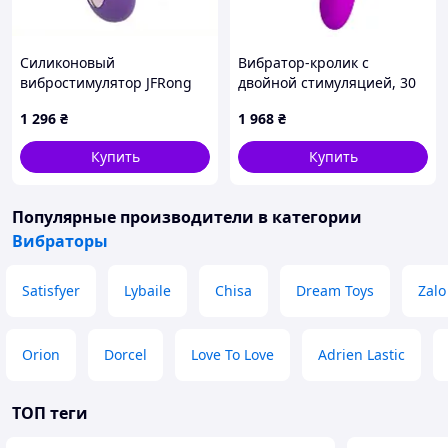
Силиконовый
Вибратор-кролик с
вибростимулятор JFRong
двойной стимуляцией, 30
для ванны и душа,
режимов вибрации, USB
1 296
₴
1 968
₴
8E8850E2T6
Купить
Купить
Популярные производители
в категории
Вибраторы
Satisfyer
Lybaile
Chisa
Dream Toys
Zalo
Orion
Dorcel
Love To Love
Adrien Lastic
ТОП теги