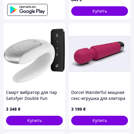
Купить
Смарт вибратор для пар
Dorcel Wanderful мощная
Satisfyer Double Fun
секс-игрушка для клитора
TX728E341
3 348
₴
3 199
₴
Купить
Купить