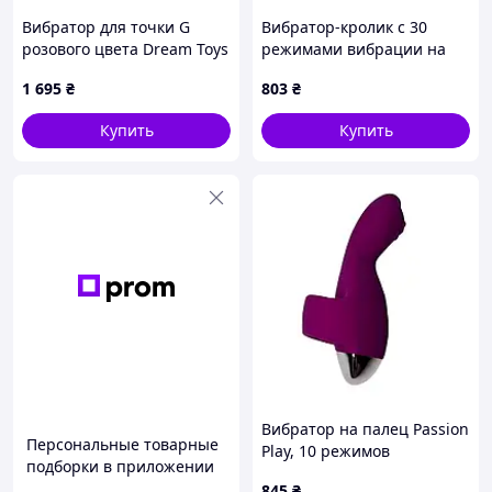
Вибратор для точки G
Вибратор-кролик с 30
розового цвета Dream Toys
режимами вибрации на
VIBES OF LOVE Nomax
аккумуляторе Pretty Love
1 695
₴
803
₴
Snappy Light Pink
Купить
Купить
Вибратор на палец Passion
Персональные товарные
Play, 10 режимов
подборки в приложении
вибрации, фиолетовый
845
₴