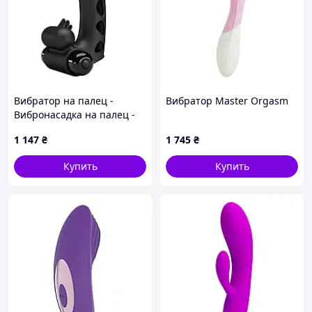
Вибратор на палец -
Вибратор Master Orgasm
Вибронасадка на палец -
Pretty Love Orlando Honey
1 147
₴
1 745
₴
Finger Vibrator Black
Купить
Купить