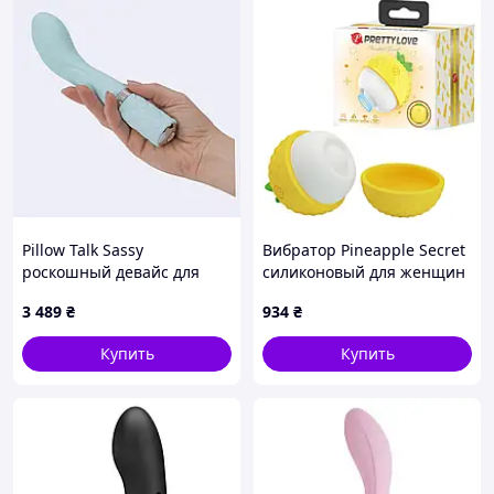
Pillow Talk Sassy
Вибратор Pineapple Secret
роскошный девайс для
силиконовый для женщин
женского удовольствия
с 12 режимами вибрации
3 489
₴
934
₴
1E115845EM
для удовольствия
Купить
Купить