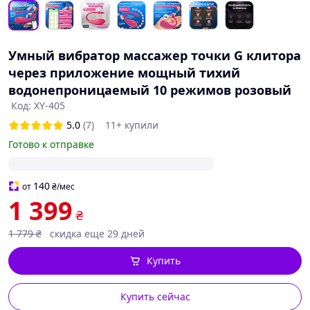
Умный вибратор массажер точки G клитора
через приложение мощный тихий
водонепроницаемый 10 режимов розовый
Код: XY-405
5.0
(7)
11+ купили
Готово к отправке
140
от
₴
/мес
1 399
₴
1 779
₴
скидка еще 29 дней
Купить
Купить сейчас