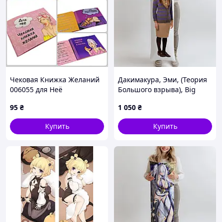
Чековая Книжка Желаний
Дакимакура, Эми, (Теория
006055 для Неё
Большого взрыва), Big
Bang Theory, Amy,
95
₴
1 050
₴
(подушка обнимашка)
100*33 см лутшая с
Купить
Купить
быстрой доставкой по