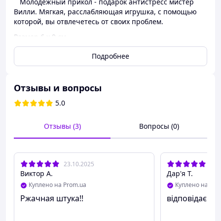
Молодежный прикол - подарок антистресс мистер
Вилли. Мягкая, расслабляющая игрушка, с помощью
которой, вы отвлечетесь от своих проблем.
Размер 6 х 9 см.
Подробнее
Отзывы и вопросы
5.0
Отзывы (3)
Вопросы (0)
23.10.2025
02.
Виктор А.
Дар'я Т.
Куплено на Prom.ua
Куплено на Pro
Ржачная штука!!
відповідає фо