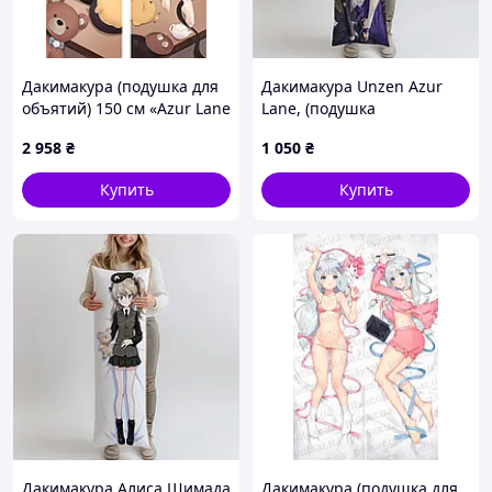
Дакимакура (подушка для
Дакимакура Unzen Azur
объятий) 150 см «Azur Lane
Lane, (подушка
SN Grozny» tape 2
обнимашка) 100*33 см
2 958
₴
1 050
₴
лутшая с быстрой
доставкой по Украине
Купить
Купить
Дакимакура Алиса Шимада
Дакимакура (подушка для