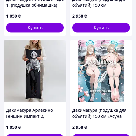
1, (подушка обнимашка)
объятий) 150 см
100*33 см лутшая с
«Eromanga Sensei Izumi
1 050
₴
2 958
₴
быстрой доставкой по
Sagiri» tape 5
Украине
Купить
Купить
Дакимакура Арлекино
Дакимакура (подушка для
Геншин Импакт 2,
объятий) 150 см «Асуна
(подушка обнимашка)
Ичиносе Blue Archive»
1 050
₴
2 958
₴
100*33 см лутшая с
модель 1
быстрой доставкой по