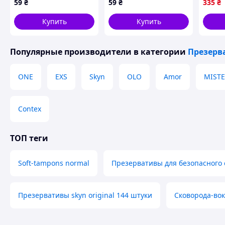
59
₴
59
₴
335
₴
гипоа
смазк
Купить
Купить
Популярные производители
в категории
Презерв
ONE
EXS
Skyn
OLO
Amor
MISTE
Contex
ТОП теги
Soft-tampons normal
Презервативы для безопасного 
Презервативы skyn original 144 штуки
Сковорода-во