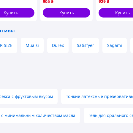
905
₴
929
₴
ллергенной
охлаждения 12 шт
комфорта и
ой FLAME
FLAME
чувствительност
Купить
Купить
Купить
шт BROWN
ативы
R SIZE
Muaisi
Durex
Satisfyer
Sagami
секса с фруктовым вкусом
Тонкие латексные презерватив
к с минимальным количеством масла
Гель для орального с