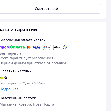
Смотреть всё
ата и гарантии
Безопасная оплата картой
Без переплат
Prom гарантирует безопасность
Вернем деньги при отказе от посылки
21.06.2026
17
Оплатить частями
Олег П.
Денис Г.
Куплено на Prom.ua
Куплено на Pr
Без переплат*, от 26 ₴/мес.
Чудово
Гарна якість 
Подробнее
дуже зручні
Наложенный платеж
Магазины Rozetka, Нова Пошта