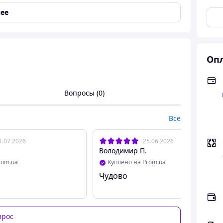
ее
Опл
й
Вопросы (0)
ми , набір з 10 різноманітних
Все
1.07.2026
25.06.2026
Володимир П.
додаткова стимуляція за рахунок рельєфності.
rom.ua
Куплено на Prom.ua
Чудово
 (відповідає класичним презервативам)
ого використання
прос