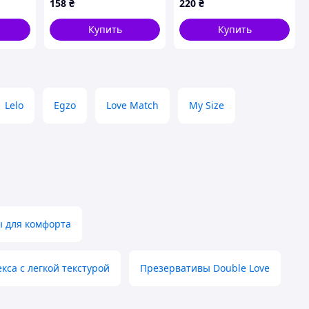
158
₴
220
₴
33 958 укрКошик
и 12
Купить
Купить
Lelo
Egzo
Love Match
My Size
ы для комфорта
екса с легкой текстурой
Презервативы Double Love