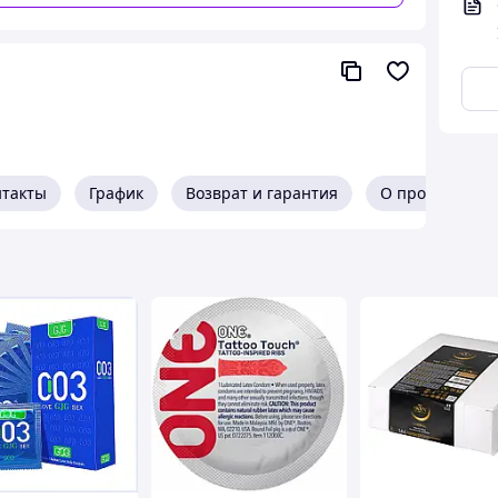
урами для максимально яскравих відчуттів!
додаткову стимуляцію, що робить близькість
нтакты
График
Возврат и гарантия
О продавце
інтимне життя!
о оператора або на адресу. Ні кур'єр, ні
жать інтимні товари. Упаковка темна,