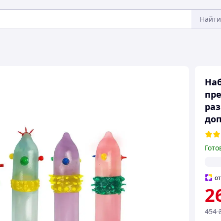
Найти
Наб
пре
раз
до
Гото
о
2
454