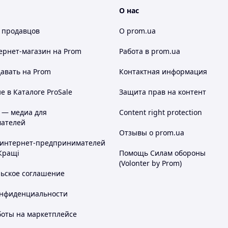
О нас
 продавцов
О prom.ua
ернет-магазин
на Prom
Работа в prom.ua
авать на Prom
Контактная информация
 в Каталоге ProSale
Защита прав на контент
 — медиа для
Content right protection
ателей
Отзывы о prom.ua
 интернет-предпринимателей
Кращі
Помощь Силам обороны
(Volonter by Prom)
льское соглашение
онфиденциальности
боты на маркетплейсе