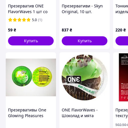
Презерватив ONE
Презервативи - Skyn
Тонки
FlavorWaves 1 шт со
Original, 10 шт.
издел
вкусом Bubblegum
защит
5.0
(1)
шт, X
59
₴
837
₴
220
₴
Купить
Купить
Презервативы One
ONE FlavorWaves -
Презе
Glowing Pleasures
Шоколад и мята
текст
Светящиеся в темноте
пар с
502
.50
формо