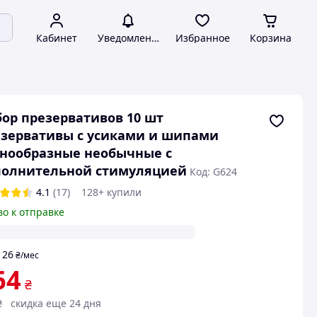
Кабинет
Уведомления
Избранное
Корзина
ор презервативов 10 шт
зервативы с усиками и шипами
нообразные необычные с
полнительной стимуляцией
Код: G624
4.1
(17)
128+ купили
во к отправке
26
т
₴
/мес
64
₴
₴
скидка еще 24 дня