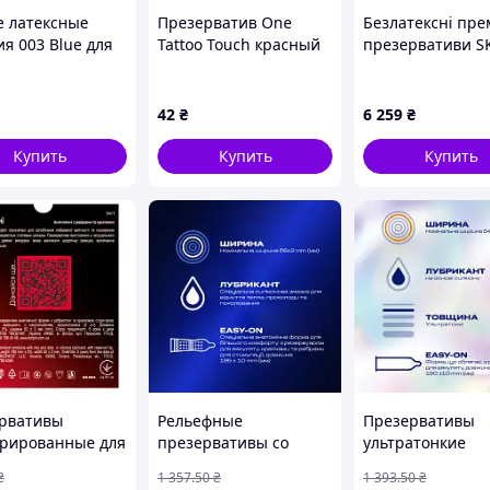
е латексные
Презерватив One
Безлатексні пре
ия 003 Blue для
Tattoo Touch красный
презервативи S
ы и комфорта 10
Original 144 шт
902C9526P
42
₴
6 259
₴
Купить
Купить
Купить
рвативы
Рельефные
Презервативы
урированные для
презервативы со
ультратонкие
 анатомической
смазкой для пар с
увеличенного р
₴
1 357
.50
₴
1 393
.50
₴
й и
эффектом тепла и
для максимальн