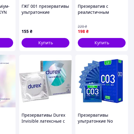
міум-
ГЖГ 001 презервативы
Презерватив с
KYN
ультратонкие
реалистичным
большого калибра 3
ощущением
шт, 90295AC35
220
₴
155
₴
198
₴
Купить
Купить
Презервативы Durex
Презервативы
Invisible латексные с
ультратонкие No
азмера
силиконовой смазкой
Brand GJG 003 Blue 10
ого
ультратонкие 3 шт41
шт (2104619045)