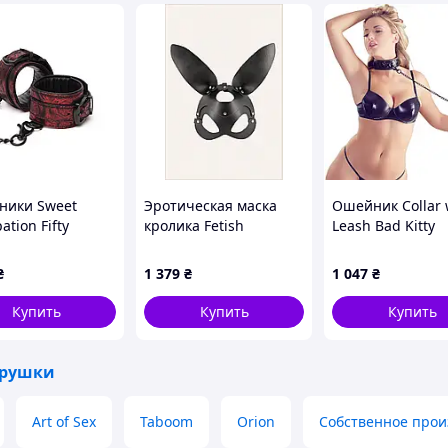
ностей клиентов. Будь то запрос на более
 нужное место, мы серьезно относимся к каждому
 в уважение индивидуального сексуального
лагать нашим клиентам креативные,
с заботой и вниманием к деталям, и мы всегда
м, что каждый заслуживает права исследовать
единяйтесь к нам в этом путешествии и откройте
ники Sweet
Эротическая маска
Ошейник Collar 
ation Fifty
кролика Fetish
Leash Bad Kitty
 of Grey,
Tentation для игр,
торонние
27H2884CH2
₴
1 379
₴
1 047
₴
Купить
Купить
Купить
грушки
Art of Sex
Taboom
Orion
Собственное прои