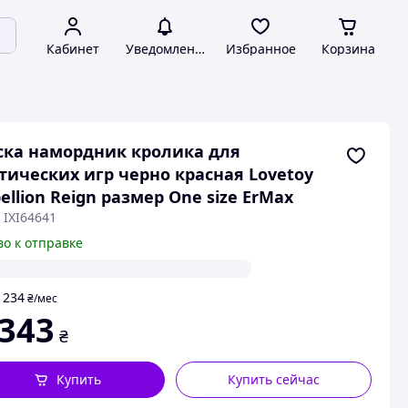
Кабинет
Уведомления
Избранное
Корзина
ка намордник кролика для
тических игр черно красная Lovetoy
ellion Reign размер One size ErMax
 IXI64641
во к отправке
234
т
₴
/мес
 343
₴
Купить
Купить сейчас