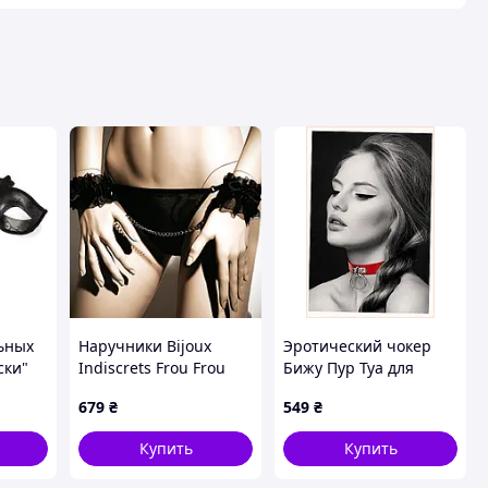
ьных
Наручники Bijoux
Эротический чокер
ски"
Indiscrets Frou Frou
Бижу Пур Туа для
Organza handcuffs
ролевых игр красный,
679
₴
549
₴
(SO2329) D1-2025
95E68T87
Купить
Купить