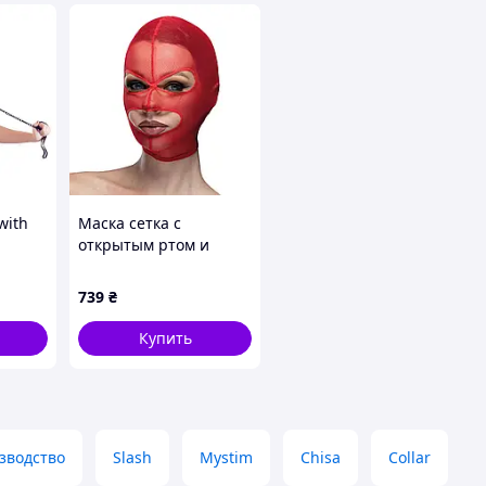
with
Маска сетка с
открытым ртом и
глазами Feral Feelings
- Mask Red
739
₴
Купить
зводство
Slash
Mystim
Chisa
Collar