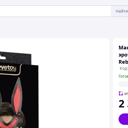
Найти
Мас
эро
Reb
Код:
Гото
о
2