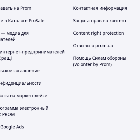
авать на Prom
Контактная информация
 в Каталоге ProSale
Защита прав на контент
 — медиа для
Content right protection
ателей
Отзывы о prom.ua
 интернет-предпринимателей
Кращі
Помощь Силам обороны
(Volonter by Prom)
льское соглашение
онфиденциальности
боты на маркетплейсе
рограмма электронный
с PROM
 Google Ads