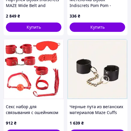
MAZE Wide Belt and
Indiscrets Pom Pom -
Restraints Black (SO2680)
feather tickler Sex Aura
2 849
₴
336
₴
1M1037C51
Купить
Купить
Секс набор для
Черные пута из веганских
связывания с ошейником
материалов Maze Cuffs
и поводком, 87513P45K
878039E1E
912
₴
1 639
₴