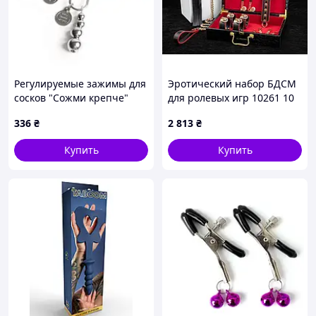
Регулируемые зажимы для
Эротический набор БДСМ
сосков "Сожми крепче"
для ролевых игр 10261 10
предметов красный
336
₴
2 813
₴
pelican
Купить
Купить