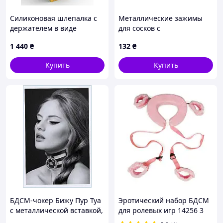
Силиконовая шлепалка с
Металлические зажимы
держателем в виде
для сосков с
анальной пробки Taboom
колокольчиками
1 440
₴
132
₴
Silicone Supreme, синий
Купить
Купить
БДСМ-чокер Бижу Пур Туа
Эротический набор БДСМ
с металлической вставкой,
для ролевых игр 14256 3
91A4814M
предмета розовый barca