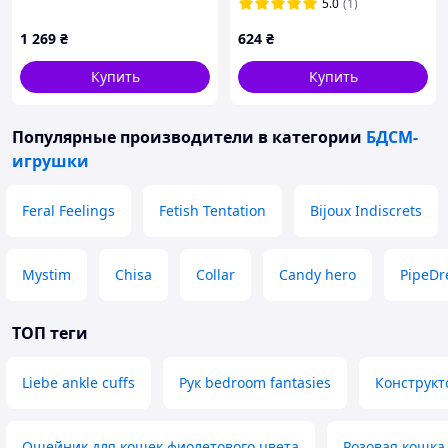
5.0
(1)
1 269
₴
624
₴
Купить
Купить
Популярные производители
в категории
БДСМ-
игрушки
Feral Feelings
Fetish Tentation
Bijoux Indiscrets
Mystim
Chisa
Collar
Candy hero
PipeD
ТОП теги
Liebe ankle cuffs
Рук bedroom fantasies
Конструкт
Ошейник для кошек фиолетового цвета
Розовая кошка