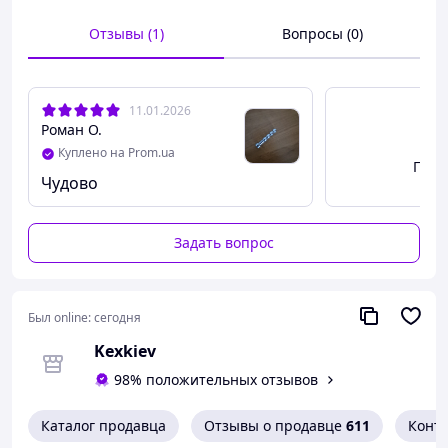
Отзывы (1)
Вопросы (0)
11.01.2026
Роман О.
Куплено на Prom.ua
Посм
Чудово
Задать вопрос
Был online:
сегодня
Kexkiev
98% положительных отзывов
Каталог продавца
Отзывы о продавце
611
Конт