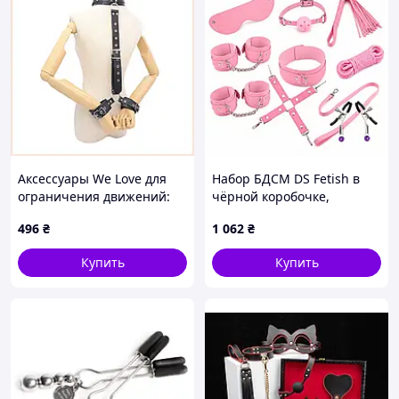
Аксессуары We Love для
Набор БДСМ DS Fetish в
ограничения движений:
чёрной коробочке,
набор ремней и оков
розовый, 11 предметов
496
₴
1 062
₴
87E80531T
Купить
Купить