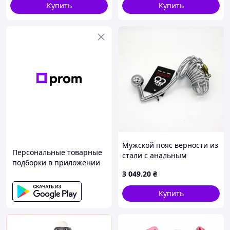
Купить
Купить
Мужской пояс верности из
Персональные товарные
стали с анальным
подборки в приложении
шариком - покупки без
3 049
.20
₴
забот - GoodPlace
Купить