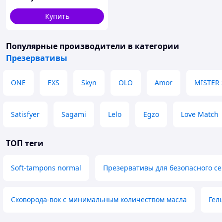
презервативы с
Купить
естественными
ощущениями
Популярные производители
в категории
Презервативы
ONE
EXS
Skyn
OLO
Amor
MISTER 
Satisfyer
Sagami
Lelo
Egzo
Love Match
ТОП теги
Soft-tampons normal
Презервативы для безопасного се
Сковорода-вок с минимальным количеством масла
Гел