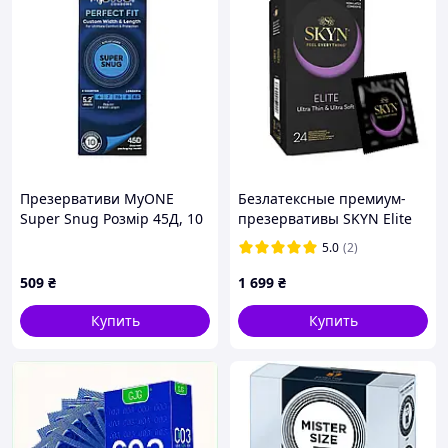
Презервативи MyONE
Безлатексные премиум-
Super Snug Розмір 45Д, 10
презервативы SKYN Elite
шт
24 шт, ультратонкие
5.0
(2)
sexstyle
509
₴
1 699
₴
Купить
Купить