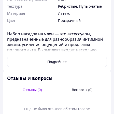
Текстура
Ребристые, Пупырчатые
Материал
Латекс
Цвет
Прозрачный
Набор насадок на член — это аксессуары,
предназначенные для разнообразия интимной
жизни, усиления ощущений и продления
полового акта. В комплект входят несколько
насадок с уникальной текстурой, формой или
дополнительными функциями.
Подробнее
Назначение:
усиление стимуляции, продление
эрекции
Отзывы и вопросы
поверхность:
(с шипами, ребрами,
пупырышками)
Отзывы (0)
Вопросы (0)
Многоразовое использование:
Легко моются,
можно использовать со смазками на водной
основе.
Еще не было отзывов об этом товаре