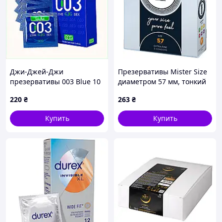
Джи-Джей-Джи
Презервативы Mister Size
презервативы 003 Blue 10
диаметром 57 мм, тонкий
шт для защиты от ИППП,
латекс для максимального
220
₴
263
₴
9029526HT
комфорта и надежной
защиты
Купить
Купить