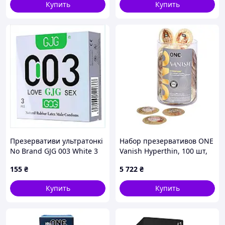
Купить
Купить
Презервативи ультратонкі
Набор презервативов ONE
No Brand GJG 003 White 3
Vanish Hyperthin, 100 шт,
шт (2104619048)
ультратонкие, со смазкой,
155
₴
5 722
₴
90X2953K2X
упаковка-тубус Интим-
магазин игрушки смазки
Купить
Купить