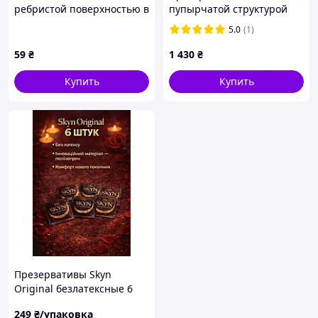
ребристой поверхностью в
пупырчатой структурой
виде тату
ONE Super Studs (12 шт)
5.0
(1)
59
₴
1 430
₴
Купить
Купить
Презервативы Skyn
Original безлатексные 6
шт поштучно -
249
₴/упаковка
полиизопреновые