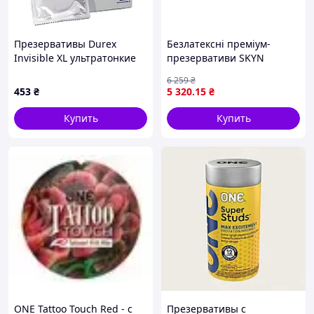
Презервативы Durex
Безлатексні преміум-
Invisible XL ультратонкие
презервативи SKYN
увеличенного размера
Original 144 шт
6 259
₴
(шире) 12 шт.
453
₴
5 320
.15
₴
(5052197057119) (d600259)
Купить
Купить
ONE Tattoo Touch Red - с
Презервативы с