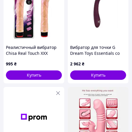
Реалистичный вибратор
Вибратор для точки G
Chisa Real Touch ХХХ
Dream Toys Essentials со
бежевый Интим-товары
стразами, бордовый, 21,8 ×
995
₴
2 962
₴
секс-шоп
3,6 см
Купить
Купить