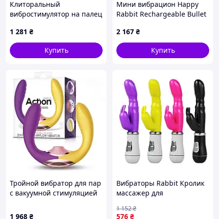
Клиторальный
Мини вибрацион Happy
вибростимулятор на палец
Rabbit Rechargeable Bullet
с вакуумной и
Purple
1 281
₴
2 167
₴
электростимуляцией
розовый LYBAILE Super
Купить
Купить
Finger Magic Devil ErMax
Тройной вибратор для пар
Вибраторы Rabbit Кролик
с вакуумной стимуляцией
массажер для
и эффектом движения
мастурбации для женщин
1 152
₴
пальцев фиолетово
игрушки,Женские
1 968
₴
576
₴