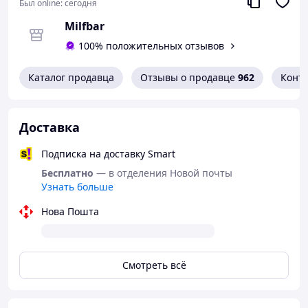
Был online:
сегодня
Milfbar
Характеристики:
100% положительных отзывов
Каталог продавца
Отзывы о продавце
962
Конт
Лучшая форма для стимуляции и достижения
смешанного оргазма;
Телескопический режим движения головки
(возвратно-поступательные движения вперед-
Доставка
назад);
Интеллектуальный режим подогрева до 42
Подписка на доставку Smart
градусов
(максимальная температура
Бесплатно
— в отделения Новой почты
достигается за 4-5 минут, пока Вы успеете
Узнать больше
подготовиться);
7 режимов мощных вибраций;
Нова Пошта
Простое управление тремя кнопками;
Покрыт безопасным медицинским
гипоаллергенным силиконом;
Водонепроницаемый (IPX6)
для игр в душе
Смотреть всё
(однако не стоит полностью погружать под воду
вибратор);
Беспроводная работа от встроенного