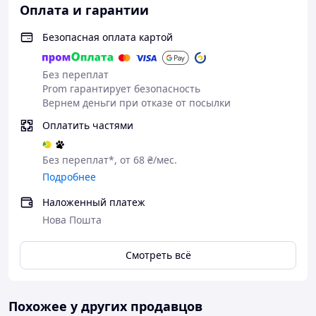
аккумулятора Li-Ion;
Оплата и гарантии
Индекс шума: менее 50 децибелов
Зарядка USB кабелем;
Безопасная оплата картой
Время зарядки/работы: 2 часа/50 минут
Размер: 240 мм х 35мм
Без переплат
Позвольте себе самый лучший секс с этим
Prom гарантирует безопасность
невероятным вибратором!
Вернем деньги при отказе от посылки
При необходимости можно использовать с
Оплатить частями
лубрикантами на водной основе.
Без переплат*, от 68 ₴/мес.
Подробнее
Наложенный платеж
Нова Пошта
Смотреть всё
Похожее у других продавцов