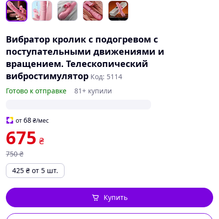
Вибратор кролик с подогревом с
поступательными движениями и
вращением. Телескопический
вибростимулятор
Код: 5114
Готово к отправке
81+ купили
68
от
₴
/мес
675
₴
750
₴
425
₴
от 5 шт.
Купить