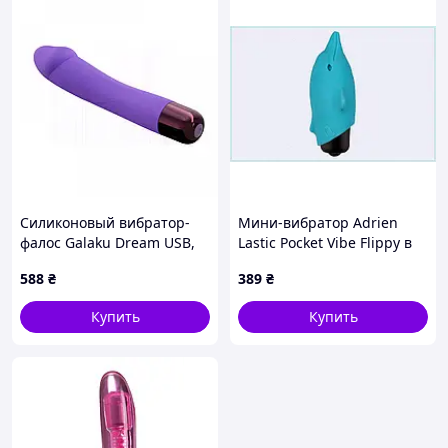
Силиконовый вибратор-
Мини-вибратор Adrien
фалос Galaku Dream USB,
Lastic Pocket Vibe Flippy в
10 режимов вибрации,
форме дельфина
588
₴
389
₴
аккумуляторный
72799T3AA
Купить
Купить