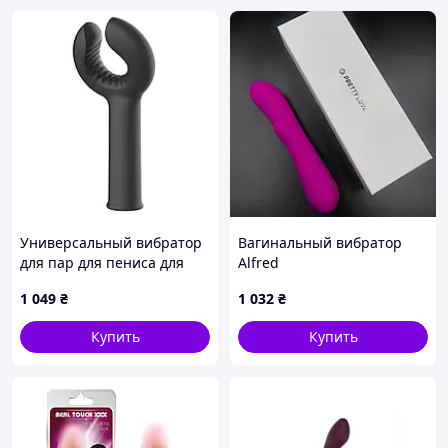
Универсальный вибратор
Вагинальный вибратор
для пар для пениса для
Alfred
клитора для половых губ и
1 049
₴
1 032
₴
сосков черный Dream Toys
Essentials Папайя
Купить
Купить