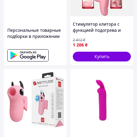
Стимулятор клитора с
Персональные товарные
функцией подогрева и
подборки в приложении
вибрацией,Телескопические
2 412
₴
Вибратор-кролик с
1 206
₴
пульсацией rtyui
Купить