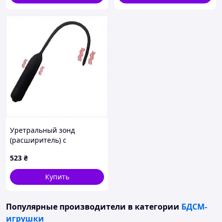
Уретральный зонд
(расширитель) с
вибрацией 200*6 мм We
523
₴
Love 81H88X5E75
Купить
Популярные производители
в категории
БДСМ-
игрушки