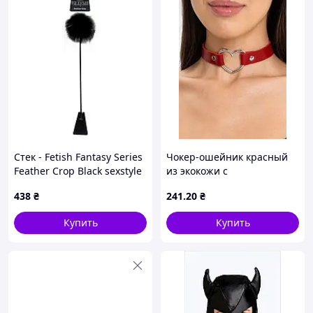
Стек - Fetish Fantasy Series
Чокер-ошейник красный
Feather Crop Black sexstyle
из экокожи с
металлическим сердцем и
438
₴
241
.20
₴
заклёпками, унисекс
Купить
Купить