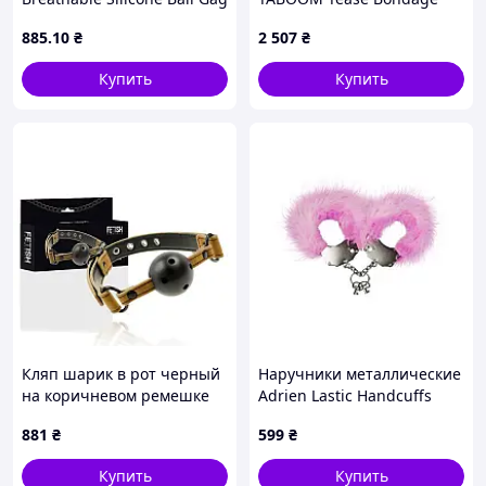
Set, 4 предмета
885
.10
₴
2 507
₴
Купить
Купить
Кляп шарик в рот черный
Наручники металлические
на коричневом ремешке
Adrien Lastic Handcuffs
Fetish Submissive Origin
Pink с розовой пушистой
881
₴
599
₴
Breathable Gag Talla
отделкой (анонимно)
Купить
Купить