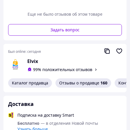
Характеристики:
диаметр — 6 мм
Еще не было отзывов об этом товаре
длина — 152 мм
Универсальный размер подойдёт как новичкам,
Задать вопрос
так и опытным пользователям, предпочитающим
уретральную стимуляцию.
Стильная BDSM-эстетика делает стимулятор отличным
инструментом для ролевых сценариев доминирования
Был online:
сегодня
и подчинения, привнося в процесс интригу и эротику.
Elvix
99% положительных отзывов
Каталог продавца
Отзывы о продавце
160
Конт
Доставка
Подписка на доставку Smart
Бесплатно
— в отделения Новой почты
Узнать больше