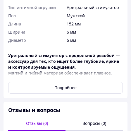
Тип интимной игрушки
Уретральный стимулятор
Пол
Мужской
Длина
152 мм
Ширина
6 мм
Диаметр
6 мм
Уретральный стимулятор с продольной резьбой —
аксессуар для тех, кто ищет более глубокие, яркие
и контролируемые ощущения.
Мягкий и гибкий материал обеспечивает плавное,
комфортное введение, а эластичная структура
позволяет изделию естественно повторять анатомию
Подробнее
тела.
Продольная резьба усиливает стимуляцию — каждый
миллиметр движения становится более
Отзывы и вопросы
выразительным и насыщенным, добавляя игре
чувственность, напряжение и атмосферу контроля,
ценимую в BDSM-практиках.
Отзывы (0)
Вопросы (0)