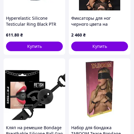
Hyperelastic Silicone
Фиксаторы для ног
Testicular Ring Black PTR
черного цвета на
золотистой цепочке Guilty
611
.80
₴
2 460
₴
Pleasure ANKLE CUFFS Talla
Купить
Купить
Кляп на ремешке Bondage
Набор для бондажа
Breathable Silicone Ball Gag
TABOOM Tease Bondage