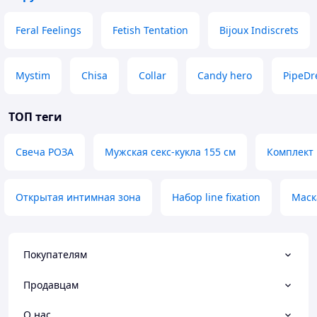
Feral Feelings
Fetish Tentation
Bijoux Indiscrets
Mystim
Chisa
Collar
Candy hero
PipeD
ТОП теги
Свеча РОЗА
Мужская секс-кукла 155 см
Комплект 
Открытая интимная зона
Набор line fixation
Маск
Покупателям
Продавцам
О нас