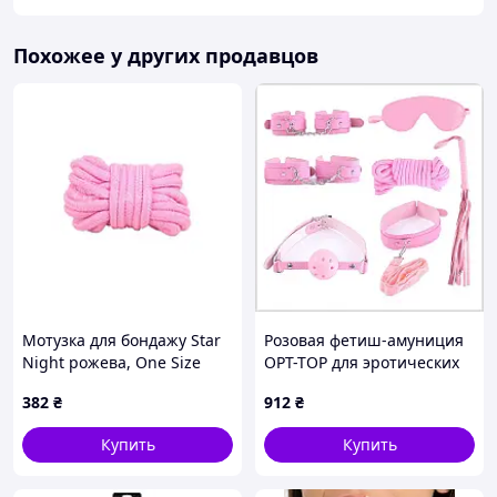
Похожее у других продавцов
Мотузка для бондажу Star
Розовая фетиш-амуниция
Night рожева, One Size
OPT-TOP для эротических
игр 8751P34M6
382
₴
912
₴
Купить
Купить