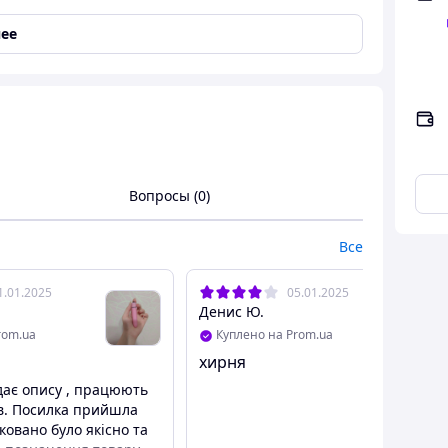
ее
атор пуля для клитора вибропуля розовая
м в мире интимного наслаждения, гарантируя Вам
зитесь в океан чувственных ощущений, воплотив в
ользования в тех местах, где нужна
Вопросы (0)
 начать
Все
ого использования
1.01.2025
05.01.2025
Денис Ю.
озволяет настроить стимуляцию под
rom.ua
Куплено на Prom.ua
хирня
дає опису , працюють
ів. Посилка прийшла
не входит)
ковано було якісно та