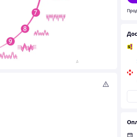
Про
Дос
Опл