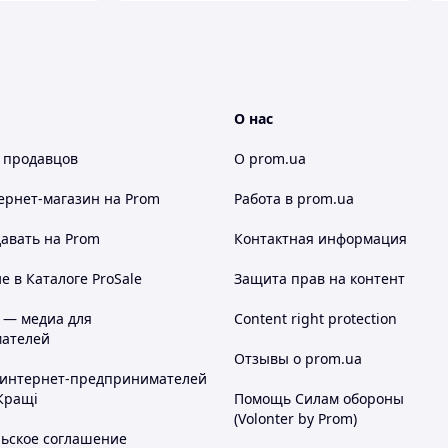
О нас
 продавцов
О prom.ua
ернет-магазин
на Prom
Работа в prom.ua
авать на Prom
Контактная информация
 в Каталоге ProSale
Защита прав на контент
 — медиа для
Content right protection
ателей
Отзывы о prom.ua
 интернет-предпринимателей
Кращі
Помощь Силам обороны
(Volonter by Prom)
льское соглашение