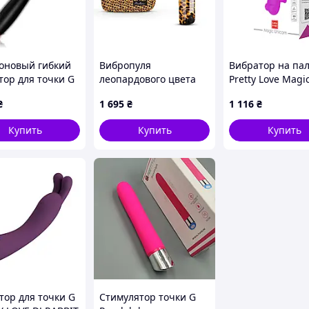
оновый гибкий
Вибропуля
Вибратор на па
тор для точки G
леопардового цвета
Pretty Love Magic
 черный
Panthra Nayo вullet
₴
1 695
₴
1 116
₴
vibrator Talla
Купить
Купить
Купить
тор для точки G
Стимулятор точки G