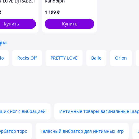
Y LOVE DJ RABBIT
Randolph
ами,
₴
1 199
₴
овый, 13.9 х 2.7
Купить
Купить
оры
lo
Rocks Off
PRETTY LOVE
Baile
Orion
ших ног с вибрацией
Интимные товары вагинальные ша
рбатор торс
Телесный вибратор для интимных игр