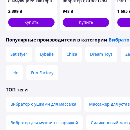
стимуляцией клитора
вибратор с отростком
PRETT
Colin
для клиторальной
с ушк
2 399
₴
948
₴
1 695
стимуляции
фиолет
см
Купить
Купить
Популярные производители
в категории
Вибрат
Satisfyer
Lybaile
Chisa
Dream Toys
Za
Lelo
Fun Factory
ТОП теги
Вибратор с ушками для массажа
Массажер для устав
Вибратор для мужчин с зарядкой
Силиконовый масту