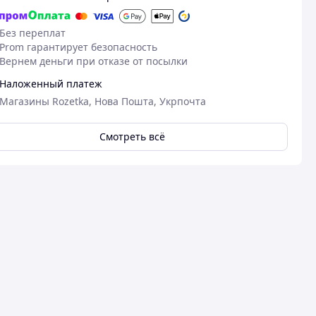
Без переплат
Prom гарантирует безопасность
Вернем деньги при отказе от посылки
Наложенный платеж
Магазины Rozetka, Нова Пошта, Укрпочта
Смотреть всё
27.12.2024
10
Роксана О.
Олеся Б.
Куплено на Prom.ua
Куплено на Pr
Рекомендую продавця ❤️
супер