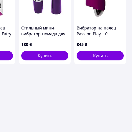
лец
Стильный мини-
Вибратор на палец
 Fairy
вибратор-помада для
Passion Play, 10
клиторальной
режимов вибрации,
180
₴
845
₴
стимуляции, Sexshop
фиолетовый
TFA
Купить
Купить