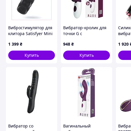
Вибростимулятор для
Вибратор-кролик для
Силик
клитора Satisfyer Mini
точки G с
вибра
с магнитной зарядкой,
клиторальной
USB -
1 399
₴
948
₴
1 920
1730329TPB
стимуляцией с 30
режимами вибрации
Купить
Купить
Pretty Love Naughty
Dark Purple
Вибратор со
Вагинальный
Вибра