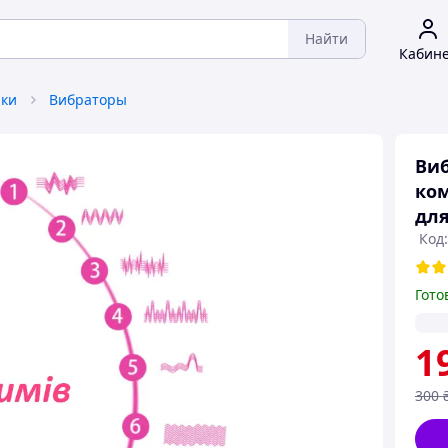
Найти
Кабин
ки
Вибраторы
Виб
ко
для
Код:
Гото
1
300