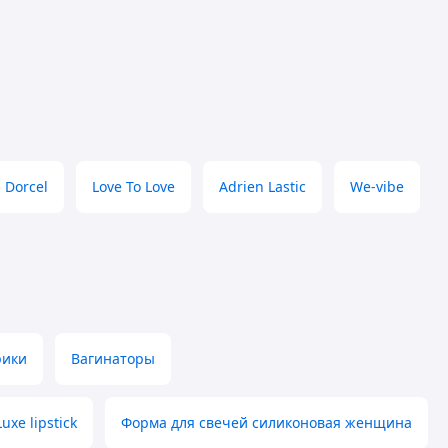
Dorcel
Love To Love
Adrien Lastic
We-vibe
рики
Вагинаторы
Luxe lipstick
Форма для свечей силиконовая женщина