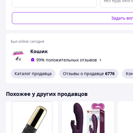
без будь яког
Примечание: Длительное нажатие 3-5 секунд для в
Размеры: 90 х18 мм
В комплект входит:
Задать во
1 x пуля вибратор
Абсолютная конфиденциальность и безопасность Ваш
Был online:
сегодня
Наши товары упаковываются в специальные немарки
полную конфиденциальность. Мы также гарантируем б
Кошик
никаких беспокойств
99% положительных отзывов
Похожие товары по характеристикам
Каталог продавца
Отзывы о продавце
6776
Ко
Похожее у других продавцов