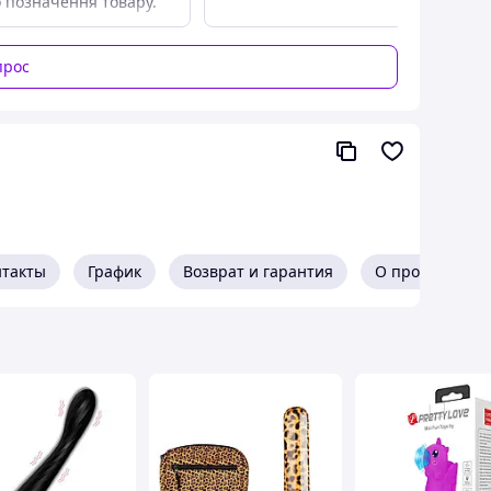
о позначення товару.
ыключения
прос
ей покупки:
рованные коробки, чтобы обеспечить Вашу
езопасную доставку, которая не вызовет у Вас
нтакты
График
Возврат и гарантия
О продавце