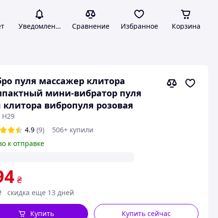
ет
Уведомления
Сравнение
Избранное
Корзина
ро пуля массажер клитора
мпактный мини-вибратор пуля
 клитора вибропуля розовая
 H29
4.9
(9)
506+ купили
во к отправке
94
₴
₴
скидка еще 13 дней
Купить
Купить сейчас