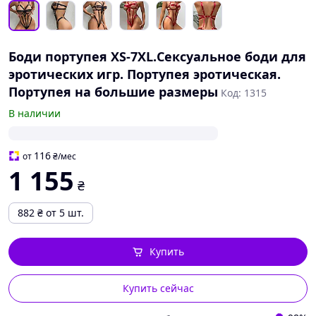
Боди портупея XS-7XL.Сексуальное боди для
эротических игр. Портупея эротическая.
Портупея на большие размеры
Код: 1315
В наличии
116
от
₴
/мес
1 155
₴
882
₴
от 5 шт.
Купить
Купить сейчас