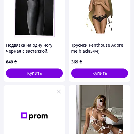
Подвязка на одну ногу
Трусики Penthouse Adore
черная с застежкой,
me black(S/M)
M95689MC7
849
₴
369
₴
Купить
Купить