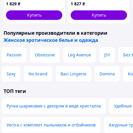
1 829
₴
1 827
₴
11P15A597
Leg Avenue Bat wing body
harness O/S
Купить
Купить
Популярные производители
в категории
Женское эротическое белье и одежда
Passion
Obsessive
Leg Avenue
JSY
Без 
Sexy
No brand
Baci Lingerie
Domino
Ki
ТОП теги
Ручка шариковая с декором в виде кристалла
Удобные 
Vectra c комплект пыльников и отбойников
Ажурные тр