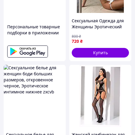
Сексуальная Одежда для
Персональные товарные
Женщины Эротический
подборки в приложении
Комплект Белье с
800
₴
Открытыми Грудьми
720
₴
Женский Набор Нижнего
Белья с Гартерами
Купить
Сексуальное белье для
Женский комбинезон для