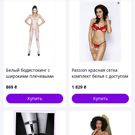
Белый бодистокинг с
Passion красная сетка
широкими плечевыми
комплект белья с доступом
лямками K1B115785
L/XL, 9HP56896E
869
₴
1 829
₴
Купить
Купить