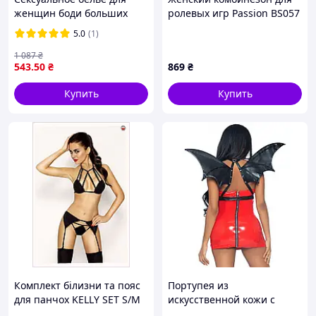
женщин боди больших
ролевых игр Passion BS057
размеров, откровенное
черный P148M9828
5.0
(1)
черное, Эротическое
интимное нижнее zxcvb
1 087
₴
543
.50
₴
869
₴
Купить
Купить
Комплект білизни та пояс
Портупея из
для панчох KELLY SET S/M
искусственной кожи с
Чорний (EL12202),
крыльями летучей мыши