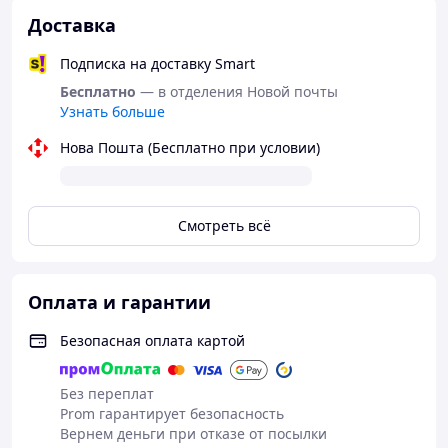
Доставка
Подписка на доставку Smart
Бесплатно
— в отделения Новой почты
Узнать больше
Лубрикант
изготовлен специально для
хорошего скольжения, идеально поддерживает
Нова Пошта (Бесплатно при условии)
необходимый pH баланс и не вызывает
раздражения даже на самой чувствительной и
нежной коже.
Смотреть всё
Данный продукт полностью натурален. Не
содержит масел.
Оплата и гарантии
Безопасная оплата картой
Без переплат
Prom гарантирует безопасность
Вернем деньги при отказе от посылки