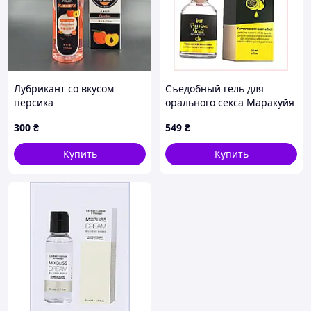
Лубрикант со вкусом
Съедобный гель для
персика
орального секса Маракуйя
Интт, 879T3EC338
300
₴
549
₴
Купить
Купить