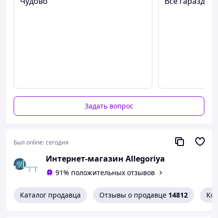
Чудово
Все гаразд
НАСЛАЖДЕНИЕ ДЛЯ ДВОИХ
Высококачественный лубрикант с ароматом 200мл
или 50 мл ПО СУПЕР ЦЕНЕ
Оригинал 100% Страна Производитель США
Задать вопрос
Был online:
сегодня
Интернет-магазин Allegoriya
91% положительных отзывов
Каталог продавца
Отзывы о продавце
14812
Ко