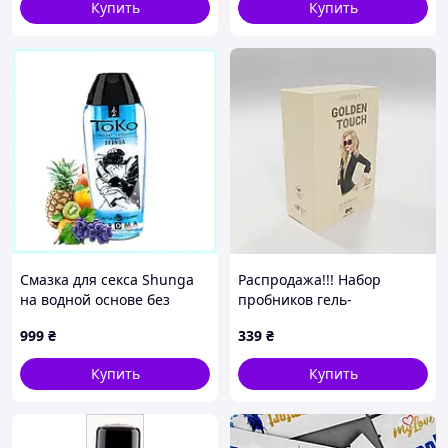
Купить
Купить
Смазка для секса Shunga
Распродажа!!! Набор
на водной основе без
пробников гель-
сахара, 2726522XM
лубриканта Driminals
999
₴
339
₴
Golden Touch 10 x 4 мл
(срок 04.2027) Sexual
Купить
Купить
Fantasy