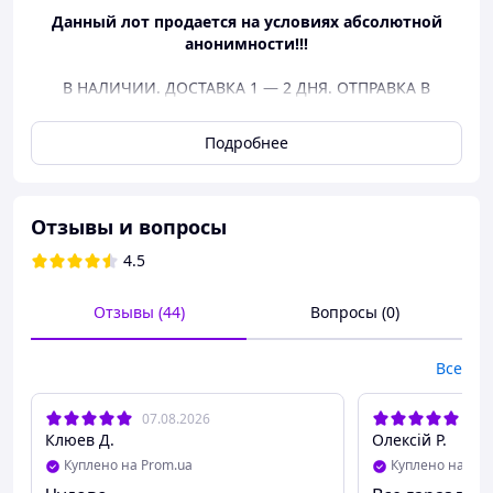
Данный лот продается на условиях абсолютной
анонимности!!!
В НАЛИЧИИ. ДОСТАВКА 1 ― 2 ДНЯ. ОТПРАВКА В
ТЕЧЕНИЕ 24 ЧАСОВ!!! НАЛОЖЕННЫЙ ПЛАТЕЖ!
Подробнее
ДОСТАВКА ТОВАРА ПО ВСЕЙ ТЕРРИТОРИИ УКРАИНЫ!!!
!!!АБСОЛЮТНО АНОНИМНО!!!
Отзывы и вопросы
4.5
Отзывы (44)
Вопросы (0)
Все
07.08.2026
07.
Клюев Д.
Олексій Р.
Куплено на Prom.ua
Куплено на Pro