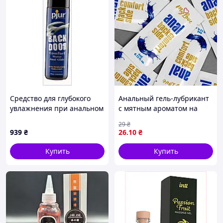
Средство для глубокого
Анальный гель-лубрикант
увлажнения при анальном
с мятным ароматом на
сексе Пьюр, 1226C15K5
водной основе для
29
₴
максимального комфорта
939
₴
26
.10
₴
MyLove Anal Back Side
Comfort, 4 мл
Купить
Купить