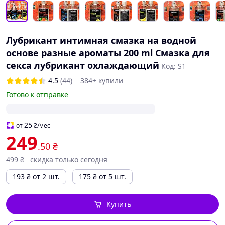
Лубрикант интимная смазка на водной
основе разные ароматы 200 ml Смазка для
секса лубрикант охлаждающий
Код: S1
4.5
(44)
384+ купили
Готово к отправке
25
от
₴
/мес
249
.50
₴
499
₴
скидка только сегодня
193
₴
от 2 шт.
175
₴
от 5 шт.
Купить