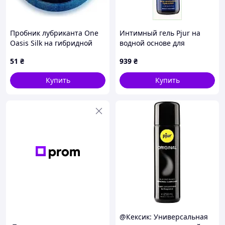
и любыми секс-игрушками, он не разрушает и не
повреждает пластиковые и резиновые изделия.
Не отказывайте себе в
Пробник лубриканта One
Интимный гель Pjur на
Oasis Silk на гибридной
водной основе для
улучшении и разнообразии
основе, 3 мл
интенсивного секса,
сексуальной жизни!
51
₴
939
₴
12261PP55
Купить
Купить
@Кексик: Универсальная