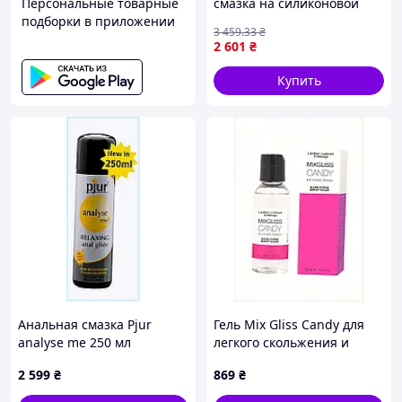
Персональные товарные
смазка на силиконовой
подборки в приложении
основе pjur Original 250 мл
3 459
.33
₴
· Анонимная доставка
2 601
₴
Купить
Анальная смазка Pjur
Гель Mix Gliss Candy для
analyse me 250 мл
легкого скольжения и
(PJ11290), 7C2B866E9
увлажнения 1117MT684
2 599
₴
869
₴