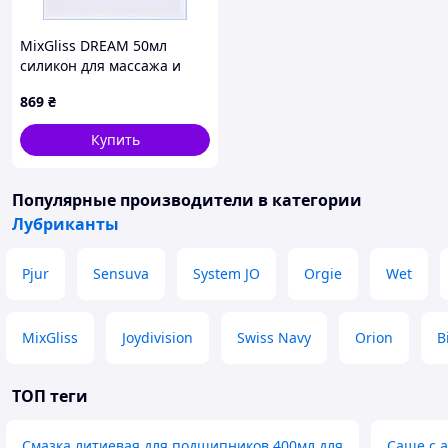
MixGliss DREAM 50мл
силикон для массажа и
скольжения X1M117698
869
₴
Купить
Популярные производители
в категории
Лубриканты
Pjur
Sensuva
System JO
Orgie
Wet
MixGliss
Joydivision
Swiss Navy
Orion
B
ТОП теги
Смазка литиевая для подшипников 400мл для
Саше с 