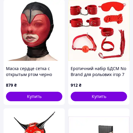
Маска сердце сетка с
Еротичний набір БДСМ No
открытым ртом черно
Brand для рольових ігор 7
красного цвета Feral
предметів Червоний
879
₴
912
₴
Feelings ErMax
K8B75A1345
Купить
Купить