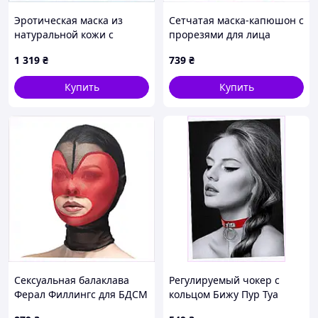
Эротическая маска из
Сетчатая маска-капюшон с
натуральной кожи с
прорезями для лица
шипами 87C51276MP
87512X6T5E
1 319
₴
739
₴
Купить
Купить
Сексуальная балаклава
Регулируемый чокер с
Ферал Филлингс для БДСМ
кольцом Бижу Пур Туа
сессий, B8B75126X3
красного цвета A95688AA7