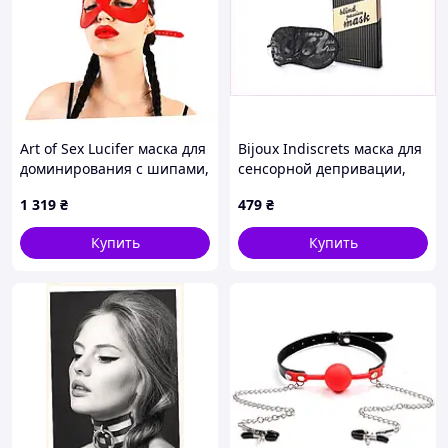
Art of Sex Lucifer маска для
Bijoux Indiscrets маска для
доминирования с шипами,
сенсорной депривации,
87X5127P6
75XX1K4305
1 319
₴
479
₴
Купить
Купить