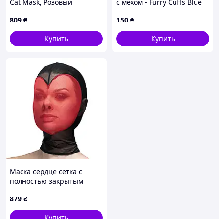
Cat Mask, Розовый
с мехом - Furry Cuffs Blue
(EroShop)
809
₴
150
₴
Купить
Купить
Маска сердце сетка с
полностью закрытым
лицом черно красного
879
₴
цвета Feral Feelings
Папайя
Купить