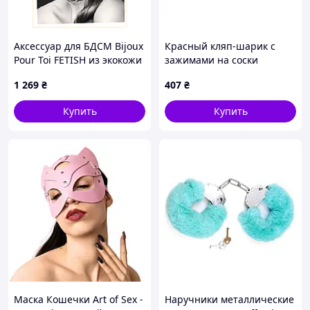
Аксессуар для БДСМ Bijoux
Красный кляп-шарик с
Pour Toi FETISH из экокожи
зажимами на соски
9X148K14
металлическая цепочка
1 269
₴
407
₴
БДСМ ролевые игры
сексуальные игрушки
Купить
Купить
Маска Кошечки Art of Sex -
Наручники металлические