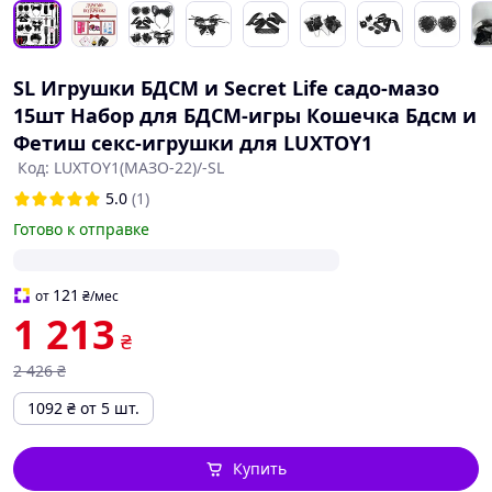
SL Игрушки БДСМ и Secret Life садо-мазо
15шт Набор для БДСМ-игры Кошечка Бдсм и
Фетиш секс-игрушки для LUXTOY1
Код: LUXTOY1(МАЗО-22)/-SL
5.0
(1)
Готово к отправке
121
от
₴
/мес
1 213
₴
2 426
₴
1092
₴
от 5 шт.
Купить