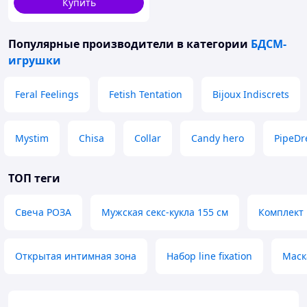
Купить
Популярные производители
в категории
БДСМ-
игрушки
Feral Feelings
Fetish Tentation
Bijoux Indiscrets
✅ Ваша конфиденциальность — наш приоритет,
поэтому все заказы упаковываем максимально
незаметно и без лишней информации.
Mystim
Chisa
Collar
Candy hero
PipeD
ТОП теги
Свеча РОЗА
Мужская секс-кукла 155 см
Комплект 
Открытая интимная зона
Набор line fixation
Маск
✅ Мы предлагаем сервис высочайшего уровня: лично
отбираем товары на фабриках и выставках,
обеспечиваем быструю доставку и всегда остаемся на
связи.