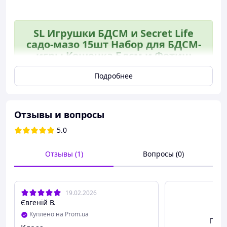
SL Игрушки БДСМ и Secret Life
садо-мазо 15шт Набор для БДСМ-
игры Кошечка Бдсм и Фетиш
секс-игрушки для LUXTOY1
Подробнее
Отзывы и вопросы
5.0
Отзывы (1)
Вопросы (0)
19.02.2026
Євгеній В.
Куплено на Prom.ua
Посм