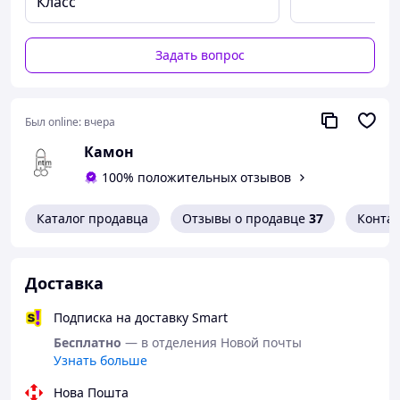
Класс
Задать вопрос
Был online:
вчера
Игрушки БДСМ и садо-мазо для
Камон
женщин 15шт Набор для БДСМ-
100% положительных отзывов
игры Кошечка — идеальный
комплект для ролевых игр и
Каталог продавца
Отзывы о продавце
37
Конта
фетиш-экспериментов
Доставка
Подписка на доставку Smart
Бесплатно
— в отделения Новой почты
Узнать больше
Нова Пошта