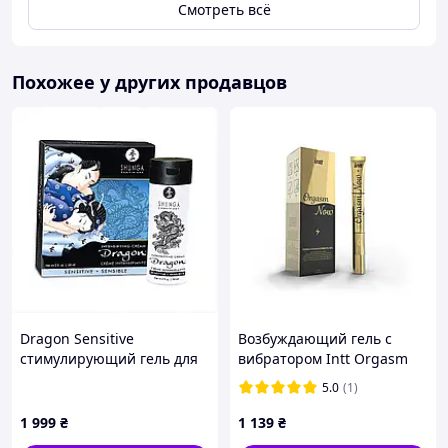
Смотреть всё
Похожее у других продавцов
Dragon Sensitive
Возбуждающий гель с
стимулирующий гель для
вибратором Intt Orgasm
интимного массажа 60 мл,
Now 15 мл (SO2924)
5.0
(1)
7A7EM26771
1 999
₴
1 139
₴