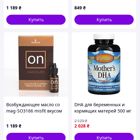
интимной близости
интимных встреч,
1 189
₴
849
₴
2TX3136B61
13KM4M5867
Купить
Купить
Возбуждающее масло со
DHA для беременных и
mag-SO3166 misfit вкусом
кормящих матерей 500 мг
шоколада Sensuva - ON
Mother's DHA Carlson 120
2 129
₴
Arousal Oil for Her
капсул
1 189
₴
2 028
₴
Chocolate 5 мл (SO3166)
Пол Унисекс
Купить
Купить