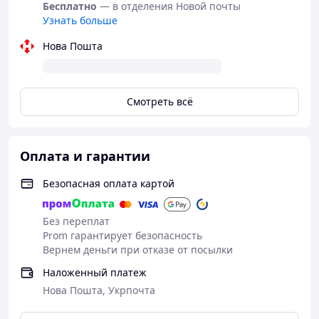
*Предоплата не требуется;
Бесплатно
— в отделения Новой почты
Узнать больше
*Заказ можно оформить через
Viber/WhatsApp/Telegram
Нова Пошта
*Помощь в подборе препаратов;
*Широкий ассортимент мужских и женских
возбудителей;
Смотреть всё
*Полная анонимность 100%.
Оплата и гарантии
Безопасная оплата картой
Без переплат
Prom гарантирует безопасность
Вернем деньги при отказе от посылки
Наложенный платеж
Нова Пошта, Укрпочта