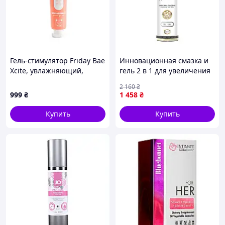
Гель-стимулятор Friday Bae
Инновационная смазка и
Xcite, увлажняющий,
гель 2 в 1 для увеличения
унисекс, 15 мл
потенции, усиления
2 160
₴
эрекции и продления
999
₴
1 458
₴
полового акта (150 мл)
Купить
Купить