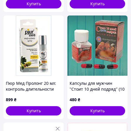
Купить
Купить
Пюр Мед Пролонг 20 мл:
Капсулы для мужчин
контроль длительности
"Стоит 10 дней подряд" (10
полового акта, 1B255410EH
капсул)
899
₴
480
₴
Купить
Купить