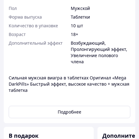
Пол
Мужской
Форма выпуска
Таблетки
Количество в упаковке
10 шт
Возраст
18+
Дополнительный эффект
Возбуждающий
,
Пролонгирующий эффект
,
Увеличение полового
члена
Сильная мужская виагра в таблетках Оригинал «Mega
DarkPills» Быстрый эффект, высокое качество + мужская
таблетка
Плюс приятный ПОДАРОК: МУЖСКОЙ или ЖЕНСКИЙ
Подробнее
возбудитель на пробу. Уточняйте во время
оформления заказа, какой подарок
предпочтительнее.
В подарок
Дополнител