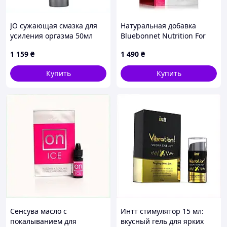
JO сужающая смазка для
Натуральная добавка
усиления оргазма 50мл
Bluebonnet Nutrition For
C728C650
Her Sexual Response and
1 159
₴
1 490
₴
Libido Boost, 60 вегакапсул
Купить
Купить
Сенсува масло с
Интт стимулятор 15 мл:
покалыванием для
вкусный гель для ярких