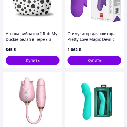
Уточка вибратор I Rub My
Стимулятор для клитора
Duckie белая в черный
Pretty Love Magic Devil с
горох
сосанием и
845
₴
1 062
₴
электростимуляцией,
фиолетовый, 6.9 см
Купить
Купить