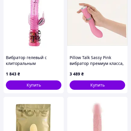
Вибратор гелевый с
Pillow Talk Sassy Pink
клиторальным
вибратор премиум класса,
стимулятором розовый
E11C158C43
1 843
₴
3 489
₴
LYBAILE Talla Shop
Купить
Купить