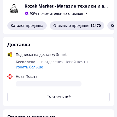
Легко использовать
Kozak Market - Магазин техники и аксессуаров
Легко очистить
Магнитная USB подставка для
90% положительных отзывов
зарядки
40 минут зарядки - 70 минут
Каталог продавца
Отзывы о продавце
12470
Ко
удовольствия
Легко использовать
Новейший и самый
Доставка
запоминающийся вибратор
Лучшее качество!
Подписка на доставку Smart
Бесплатно
— в отделения Новой почты
Узнать больше
Нова Пошта
Смотреть всё
Оплата и гарантии