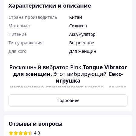
Характеристики и описание
Страна производитель
Китай
Материал
Силикон
Питание
Аккумулятор
Тип управления
Встроенное
Для кого
Для женщин
Роскошный вибратор Pink
Tongue
Vibrator
для женщин.
Этот вибрирующий
Секс-
игрушка
интенсивно
стимулирует
клитор
,
двигая
языком. Вибратор имеет форму розы. Этот
вибратор также может подарить вам
Подробнее
прекрасный оргазм для вибрирующей
части, которая может быть для
точки
G.
Откройте для себя новый вибратор
Отзывы и вопросы
Rose. Благодаря мощным волнам давления
4.3
вы чувствуете ощущение эйфории во