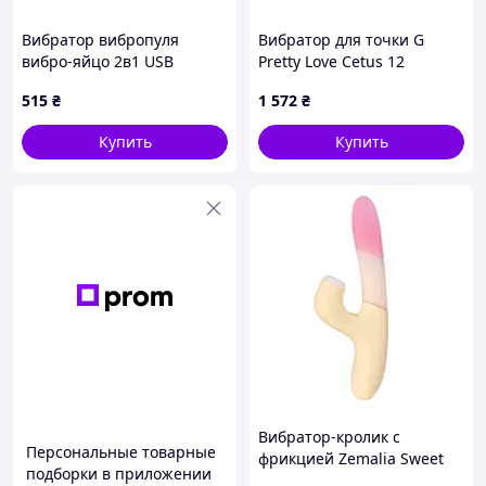
Вибратор вибропуля
Вибратор для точки G
вибро-яйцо 2в1 USB
Pretty Love Cetus 12
лижуший для клитора
функций, бирюзовый, 15 х
515
₴
1 572
₴
двусторонний стимулятор
3.5 см
клитора ЗН
Купить
Купить
Вибратор-кролик с
Персональные товарные
фрикцией Zemalia Sweet
подборки в приложении
Flame и вакуумным