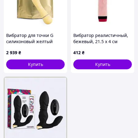
Вибратор для точки G
Вибратор реалистичный,
силиконовый желтый
бежевый, 21.5 х 4 см
Friday Bae SHIBAE TOYS -
sexx.com.ua
2 939
₴
412
₴
The Vibrator ErMax
Купить
Купить