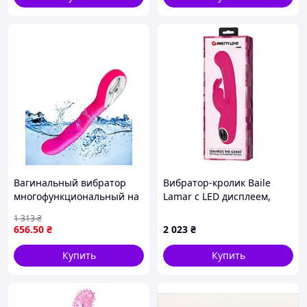
Вагинальный вибратор
Вибратор-кролик Baile
многофункциональный на
Lamar с LED дисплеем,
аккумуляторе
розовый, 22 х 4 см
1 313
₴
Водонепроницаемый для
656
.50
₴
2 023
₴
точки G (13,5 см) qwert
Купить
Купить