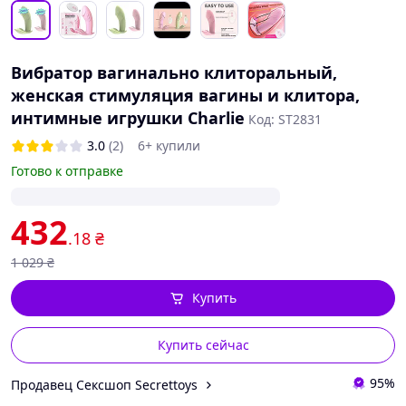
Вибратор вагинально клиторальный,
женская стимуляция вагины и клитора,
интимные игрушки Charlie
Код: ST2831
3.0
(2)
6+ купили
Готово к отправке
432
.18
₴
1 029
₴
Купить
Купить сейчас
95%
Продавец Сексшоп Secrettoys