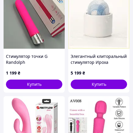
Стимулятор точки G
Элегантный клиторальный
Randolph
стимулятор Ироха
161CA4990
1 199
₴
5 199
₴
Купить
Купить