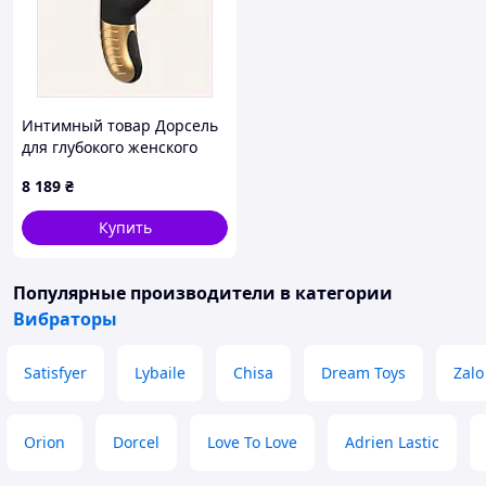
Интимный товар Дорсель
для глубокого женского
удовольствия PH1298P428
8 189
₴
Купить
Популярные производители
в категории
Вибраторы
Satisfyer
Lybaile
Chisa
Dream Toys
Zalo
Orion
Dorcel
Love To Love
Adrien Lastic