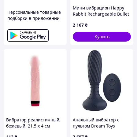
Мини вибрацион Happy
Персональные товарные
Rabbit Rechargeable Bullet
подборки в приложении
Purple
2 167
₴
Купить
Вибратор реалистичный,
Анальный вибратор с
бежевый, 21.5 х 4 см
пультом Dream Toys
sexx.com.ua
Startroopers Titan с
412
₴
3 697
₴