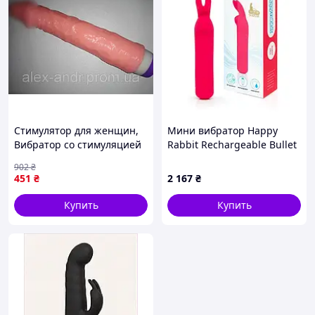
Стимулятор для женщин,
Мини вибратор Happy
Вибратор со стимуляцией
Rabbit Rechargeable Bullet
клитора Вибраторы
Pink 11*2.7 см
902
₴
реалистик для секса
451
₴
2 167
₴
Интимные lkjhg
Купить
Купить