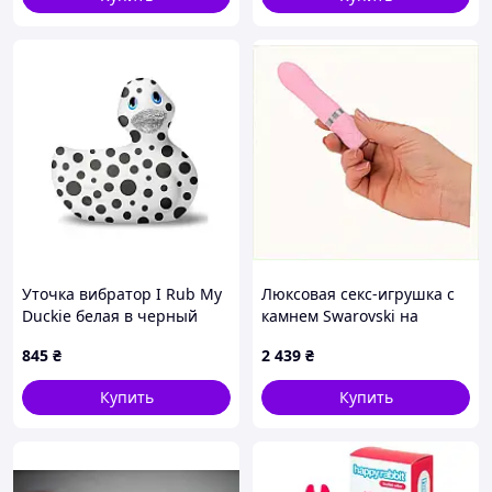
Уточка вибратор I Rub My
Люксовая секс-игрушка с
Duckie белая в черный
камнем Swarovski на
горох
ручке, 1115K8HX44
845
₴
2 439
₴
Купить
Купить