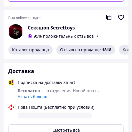
Питание:
встроенный аккумулятор,
перезаряжаемый.
Был online:
сегодня
10 режимов
вибрации, два активных моторчика.
Сексшоп Secrettoys
95% положительных отзывов
В наличии цвет: розовый, салатовый.
Каталог продавца
Отзывы о продавце
1818
Кон
Доставка
Подписка на доставку Smart
Бесплатно
— в отделения Новой почты
Узнать больше
Нова Пошта (Бесплатно при условии)
Смотреть всё