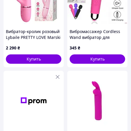
Вибратор-кролик розовый
Вибромассажер Cordless
Lybaile PRETTY LOVE Marski
Wand вибратор для
Talla
клитора,Игрушка для
2 290
₴
345
₴
интимных игр в паре с
режимами вибрации VIKA
Купить
Купить