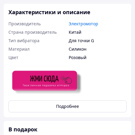
Характеристики и описание
Производитель
Электромотор
Страна производитель
Китай
Тип вибратора
Для точки G
Материал
Силикон
Цвет
Розовый
Женский вибратор Charlie имеет великолепный
Подробнее
дизайн и влагостойкую оболочку, благодаря
которой можно использовать вагинальный
стимулятор в ванной и душе.
В подарок
Вибратор
выполнен из безопасного, медицинского