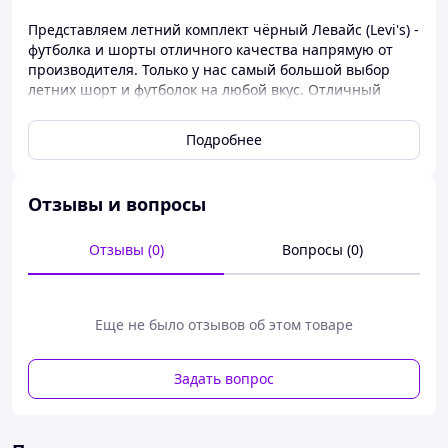
Представляем летний комплект чёрный Левайс (Levi's) -
футболка и шорты отличного качества напрямую от
производителя. Только у нас самый большой выбор
летних шорт и футболок на любой вкус. Отличный
вариант на весну/лето/теплую осень . Все доступные
размеры. Выбирайте понравившуюся вещь и
Подробнее
оформляйте заказ прямо сейчас!
Материал шорт
Отзывы и вопросы
Высочайшее качество.
Приятный к телу материал.
Состав: Материал: Хлопок 85% (плотный
Отзывы (0)
Вопросы (0)
коттон), полиэстер 10%, еластан 5%.
Высокое качество строчек и манжетов.
Благодаря особой технологии ткани она хорошо
Еще не было отзывов об этом товаре
циркулирует воздух.
Карманчик сзади.
Качественная термопечать.
Задать вопрос
Размеры: S, M, L, XL, XXL.
Материал Футболки
Цвета: Черный, белый, серый, красный, синий,