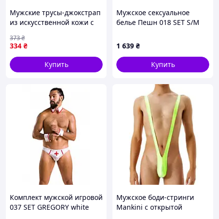
Мужские трусы-джокстрап
Мужское сексуальное
из искусственной кожи с
белье Пешн 018 SET S/M
вырезом на ягодицах
винил 95638MP9
373
₴
Черные S/M/L
334
₴
1 639
₴
Купить
Купить
Комплект мужской игровой
Мужское боди-стринги
037 SET GREGORY white
Mankini с открытой
S/M -Passion
спиной, леопардовый