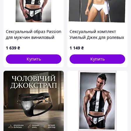
Сексуальный образ Passion
Сексуальный комплект
для мужчин виниловый
Умелый Джек для ролевых
топ, 95X63C90
игр, 9X563M70
1 639
₴
1 149
₴
Купить
Купить