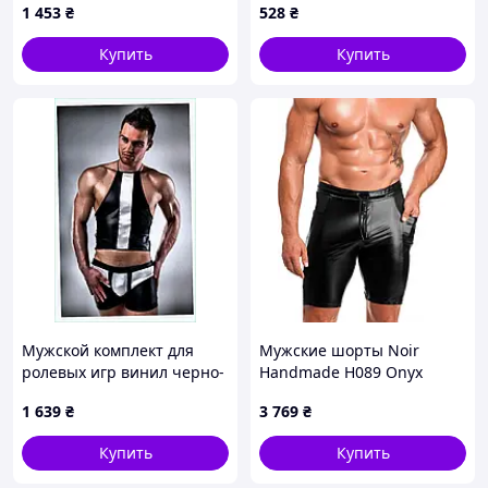
1 453
₴
528
₴
принт, зелёное, one size
Купить
Купить
Мужской комплект для
Мужские шорты Noir
ролевых игр винил черно-
Handmade H089 Onyx
белый, B9M56390
Hybrid biker shorts XL
1 639
₴
3 769
₴
Купить
Купить