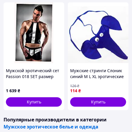
Мужской эротический сет
Мужские стринги Слоник
Passion 018 SET размер
синий M L XL эротические
L/XL 9E5639K0B
трусы для веселого
126
₴
времяпрепровождения
1 639
₴
114
₴
Купить
Купить
Популярные производители
в категории
Мужское эротическое белье и одежда