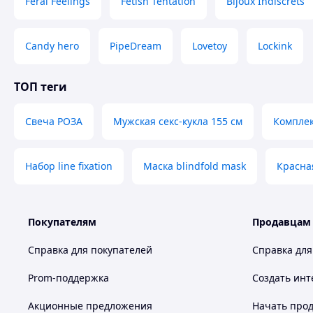
Feral Feelings
Fetish Tentation
Bijoux Indiscrets
Candy hero
PipeDream
Lovetoy
Lockink
ТОП теги
Свеча РОЗА
Мужская секс-кукла 155 см
Комплек
Набор line fixation
Маска blindfold mask
Красна
Покупателям
Продавцам
Справка для покупателей
Справка для
Prom-поддержка
Создать инт
Акционные предложения
Начать прод