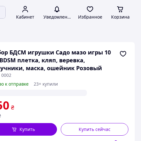
Кабинет
Уведомления
Избранное
Корзина
ор БДСМ игрушки Садо мазо игры 10
 BDSM плетка, кляп, веревка,
учники, маска, ошейник Розовый
 0002
во к отправке
23+ купили
50
₴
₴
Купить
Купить сейчас