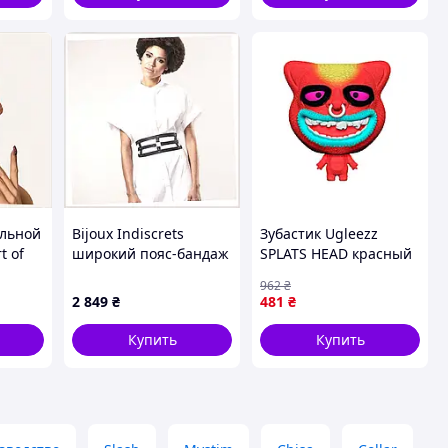
альной
Bijoux Indiscrets
Зубастик Ugleezz
t of
широкий пояс-бандаж
SPLATS HEAD красный
на талию, H110375M1
для игры и
962
₴
развлечений с
2 849
₴
481
₴
большой головой и
уникальными
Купить
Купить
выражениями.