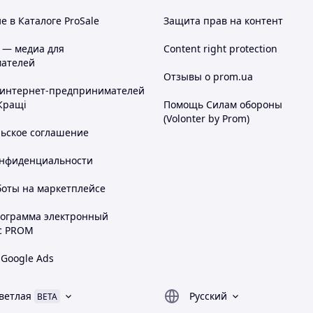
 в Каталоге ProSale
Защита прав на контент
 — медиа для
Content right protection
ателей
Отзывы о prom.ua
 интернет-предпринимателей
Кращі
Помощь Силам обороны
(Volonter by Prom)
льское соглашение
онфиденциальности
боты на маркетплейсе
рограмма электронный
с PROM
 Google Ads
ветлая
Русский
BETA