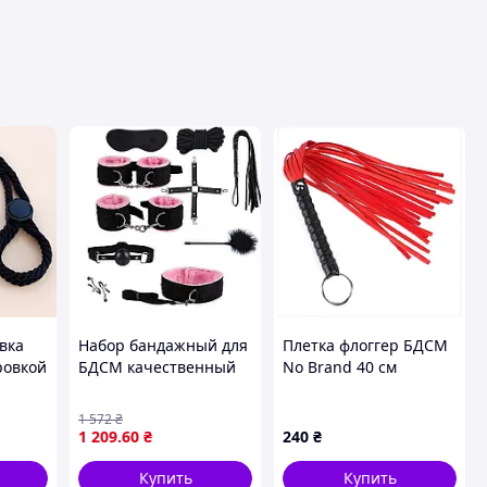
вка
Набор бандажный для
Плетка флоггер БДСМ
ровкой
БДСМ качественный
No Brand 40 см
, для
комплект садо-мазо
Червоно-чорний
для ролевых игр 10
(2104619022),
1 572
₴
предметов черный
9A029420K
1 209
.60
₴
240
₴
Купить
Купить