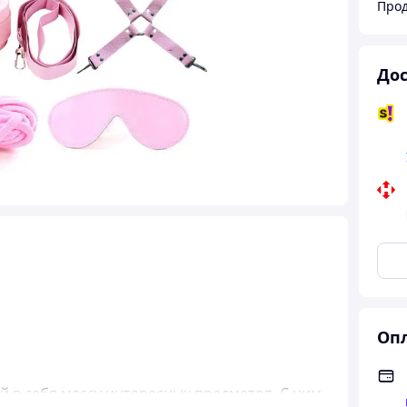
Прод
Дос
Опл
 в себя массу интересных предметов. С ним