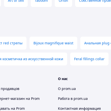
Art of Sex
Taboom
Orion
Собственное прои
т red стрепы
Bijoux magnifique waist
Анальная plug
я косметичка из искусственной кожи
Feral fillings collar
О нас
 продавцов
О prom.ua
ернет-магазин
на Prom
Работа в prom.ua
авать на Prom
Контактная информация