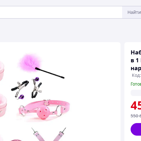
Найти
Наб
в 1
нар
Код:
Гото
4
550