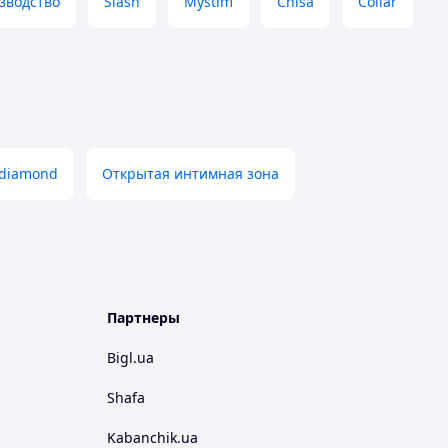
зводство
Slash
Mystim
Chisa
Collar
 diamond
Открытая интимная зона
Партнеры
Bigl.ua
Shafa
Kabanchik.ua