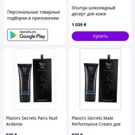
Shunga шоколадный
Персональные товарные
десерт для кожи
подборки в приложении
смываемый водой,
1 039
₴
X11M17K660
Купить
Plaisirs Secrets Paris Nuit
Plaisirs Secrets Male
Ardente
Performance Cream для
профессиональный интим-
уверенного секса,
939
₴
939
₴