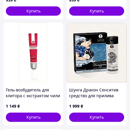
гель, 7284HB69
E72846A9
Купить
Купить
Гель-возбудитель для
Шунга Дракон Сенситив
клитора с экстрактом чили
средство для прилива
10 мл, 72H846MT7
крови 60 мл, P7H72677P1
1 149
₴
1 999
₴
Купить
Купить