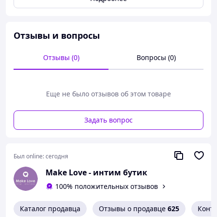
смывается водой; - объём - 100 мл. Только для
наружного применения. Состав: Paraffinum Liquidum,
Trilaureth-4 Phosphate, Isopropyl Palmitate, Polyglyceryl-2
Sesquiisostearate, Simmondsia Chinensis (Jojoba) Seed
Отзывы и вопросы
Oil, Benzyl Salicylate, Coumarin, Geraniol,
Hydroxyisohexyl 3-Cyclohexene Carboxaldehyde, Linalool,
Отзывы (0)
Вопросы (0)
Hexyl Cinnamal, Alpha-Isomethyl Ionene, Parfum. Срок
годности 6 месяцев с момента открытия.
Еще не было отзывов об этом товаре
Задать вопрос
Был online:
сегодня
Make Love - интим бутик
100% положительных отзывов
Каталог продавца
Отзывы о продавце
625
Конт