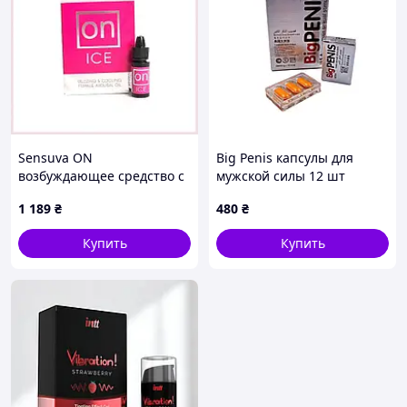
Sensuva ON
Big Penis капсулы для
возбуждающее средство с
мужской силы 12 шт
пипеткой 5 мл,
1 189
₴
480
₴
X2313M661X
Купить
Купить