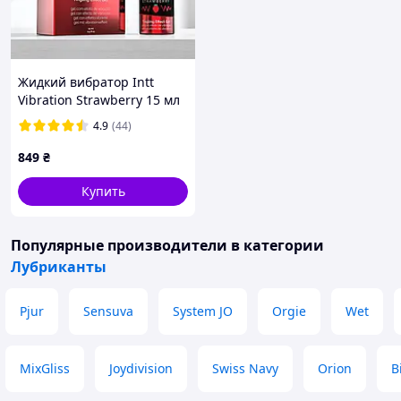
Жидкий вибратор Intt
Vibration Strawberry 15 мл
густой вкусный гель до 30
4.9
(44)
минут действия
849
₴
Купить
Популярные производители
в категории
Лубриканты
Pjur
Sensuva
System JO
Orgie
Wet
MixGliss
Joydivision
Swiss Navy
Orion
B