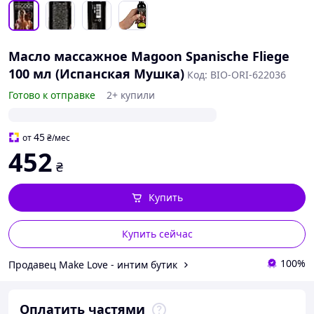
Масло массажное Magoon Spanische Fliege
100 мл (Испанская Мушка)
Код: BIO-ORI-622036
Готово к отправке
2+ купили
45
от
₴
/мес
452
₴
Купить
Купить сейчас
100%
Продавец Make Love - интим бутик
Оплатить частями