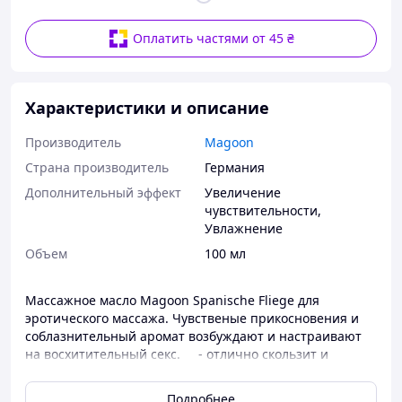
Оплатить частями от 45 ₴
Характеристики и описание
Производитель
Magoon
Страна производитель
Германия
Дополнительный эффект
Увеличение
чувствительности
,
Увлажнение
Объем
100 мл
Массажное масло Magoon Spanische Fliege для
эротического массажа. Чувственые прикосновения и
соблазнительный аромат возбуждают и настраивают
на восхитительный секс. - отлично скользит и
подходит для длительного массажа; - питает и
смягчает кожу, делает её шелковистой; - легко
Подробнее