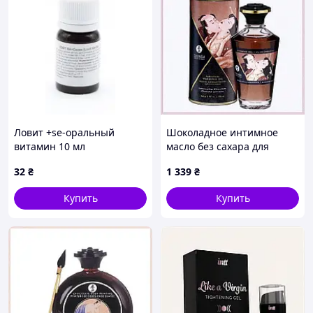
Ловит +se-оральный
Шоколадное интимное
витамин 10 мл
масло без сахара для
двоих 1117P5K61
32
₴
1 339
₴
Купить
Купить