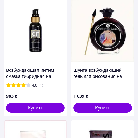
Возбуждающая интим
Шунга возбуждающий
смазка гибридная на
гель для рисования на
водно силиконовой основе
коже, 1CP117660
4.0
(1)
Ultra Stimulating On Insane
Sensuva 57мл
983
₴
1 039
₴
Купить
Купить