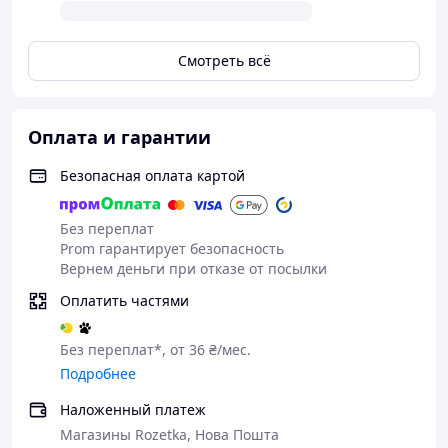
Эластичный материал — обеспечивает
идеальную посадку по фигуре и подчеркивает ее
достоинства
Смотреть всё
Создание атмосферы:
Образ соблазнительной школьницы —
разжигает воображение и добавляет пикантности
Оплата и гарантии
в интимные отношения
Клетка — ассоциируется с учебой и
Безопасная оплата картой
невинностью, делая образ более контрастным и
привлекательным
Без переплат
Возможность экспериментировать — позволяет
Prom гарантирует безопасность
проявить свою фантазию и внести разнообразие
Вернем деньги при отказе от посылки
в ролевые игры
Оплатить частями
Комплектация:
Короткий топ, юбка в клетку.
Без переплат*, от 36 ₴/мес.
Подробнее
Наложенный платеж
Магазины Rozetka, Нова Пошта