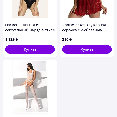
Пасион JEAN BODY
Эротическая кружевная
сексуальный наряд в стиле
сорочка с V-образным
БДСМ, 956EHA658
вырезом и стрингами,
1 829
₴
280
₴
красная, размер L
Купить
Купить