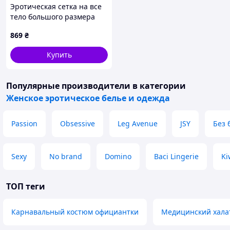
Эротическая сетка на все
тело большого размера
белая, 1X23749T8
869
₴
Купить
Популярные производители
в категории
Женское эротическое белье и одежда
Passion
Obsessive
Leg Avenue
JSY
Без 
Sexy
No brand
Domino
Baci Lingerie
Ki
ТОП теги
Карнавальный костюм официантки
Медицинский хала