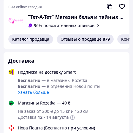
позволяющая подчеркнуть достоинства
Был online:
сегодня
Длина рукава: с короткими рукавами —
удобство и свобода движений, идеально для
"Тет-А-Тет" Магазин белья и тайных желаний
теплых вечеров
96% положительных отзывов
Застежка: сзади — элегантный и практичный
способ фиксации, добавляющий образу
Каталог продавца
Отзывы о продавце
879
Конт
завершенности
Особенности и преимущества:
Соблазнительный дизайн:
Доставка
Короткий топ — акцентирует внимание на зоне
Подписка на доставку Smart
декольте и подчеркивает женственность
Мини-юбка в клетку — добавляет образу
Бесплатно
— в магазины Rozetka
игривости и кокетства
Бесплатно
— в отделения Новой почты
Белый цвет — создает ощущение легкости,
Узнать больше
невинности и усиливает эффект неожиданности
Магазины Rozetka — 49 ₴
Комфорт и удобство:
На заказ от 200 ₴ до 15 кг и 120 см
Ткань из полиэстера — мягкая на ощупь и
Доставка
12 - 14 августа
приятная к телу, не вызывает раздражений
Удобный крой — не сковывает движений и
Нова Пошта (Бесплатно при условии)
позволяет чувствовать себя свободно и уверенно