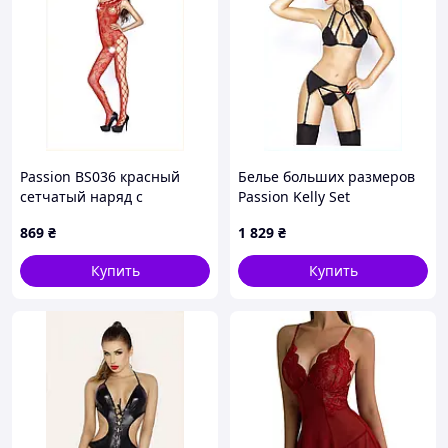
Passion BS036 красный
Белье больших размеров
сетчатый наряд с
Passion Kelly Set
цветочным узором,
эротическое черное
869
₴
1 829
₴
95CB66E68
95P6M92T0
Купить
Купить