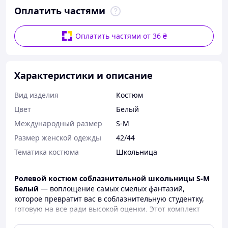
Оплатить частями
Оплатить частями от 36 ₴
Характеристики и описание
Вид изделия
Костюм
Цвет
Белый
Международный размер
S-M
Размер женской одежды
42/44
Тематика костюма
Школьница
Ролевой костюм соблазнительной школьницы S-M
Белый
— воплощение самых смелых фантазий,
которое превратит вас в соблазнительную студентку,
готовую на все ради высокой оценки. Этот комплект
откроет двери в мир захватывающих ролевых игр и