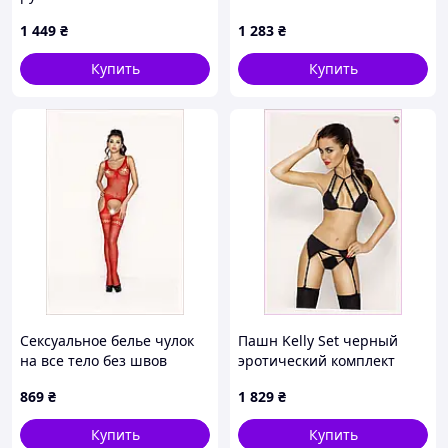
Jessica, с эффектом
1 449
₴
1 283
₴
голограммы, размер XL
Купить
Купить
Сексуальное белье чулок
Пашн Kelly Set черный
на все тело без швов
эротический комплект
9565H96H
больших размеров,
869
₴
1 829
₴
95MT6920
Купить
Купить