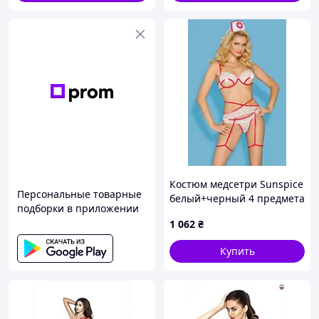
Костюм медсетри Sunspice
Персональные товарные
белый+черный 4 предмета
подборки в приложении
M/L
1 062
₴
Купить