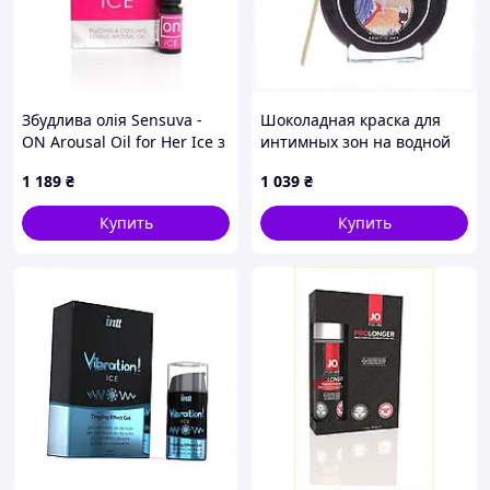
Збудлива олія Sensuva -
Шоколадная краска для
ON Arousal Oil for Her Ice з
интимных зон на водной
ефектом охолодження 5 мл
основе, 1T11766A0
1 189
₴
1 039
₴
(SO3167), 2313661XY
Купить
Купить