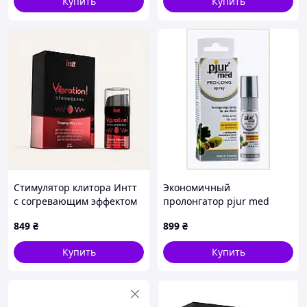
Купить
Купить
Стимулятор клитора Интт
Экономичный
с согревающим эффектом
пролонгатор pjur med
15 мл M13458B68
20ml с корой дуба,
849
₴
899
₴
B1255A41X0
Купить
Купить