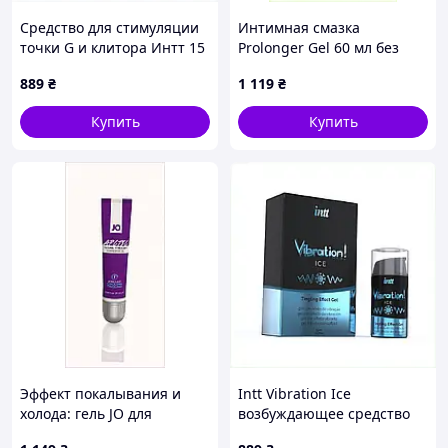
Средство для стимуляции
Интимная смазка
точки G и клитора Интт 15
Prolonger Gel 60 мл без
мл, M13H4586B6
лидокаина для мужчин,
889
₴
1 119
₴
XT125542C3
Купить
Купить
Эффект покалывания и
Intt Vibration Ice
холода: гель JO для
возбуждающее средство
женщин, 728M65B9
для клитора, 1X3458E66P