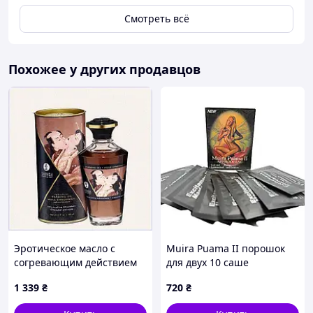
возбудителей;
Смотреть всё
*Полная анонимность 100%.
Похожее у других продавцов
Эротическое масло с
Muira Puama II порошок
согревающим действием
для двух 10 саше
шоколад 1A1H1756K1
1 339
₴
720
₴