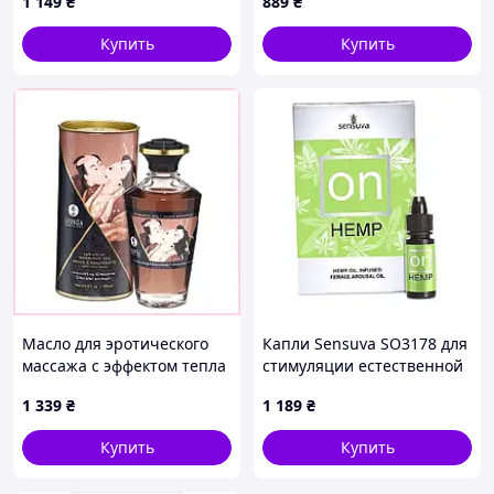
1 149
₴
889
₴
Купить
Купить
Масло для эротического
Капли Sensuva SO3178 для
массажа с эффектом тепла
стимуляции естественной
от дыхания 1E1C17561A
смазки 2B3B13664
1 339
₴
1 189
₴
Купить
Купить