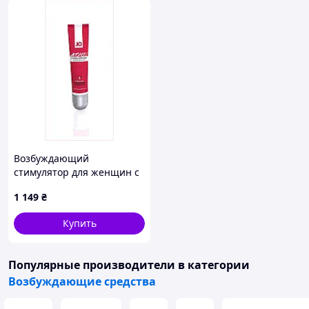
Возбуждающий
стимулятор для женщин с
мятой и перцем,
1 149
₴
72A8H4M67
Купить
Популярные производители
в категории
Возбуждающие средства