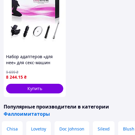
Набор адаптеров «для
нее» для секс-машин
Hismith KlicLok System Set
9 699
₴
for Her
8 244
.15
₴
Купить
Популярные производители
в категории
Фаллоимитаторы
Chisa
Lovetoy
Doc Johnson
Silexd
Blush