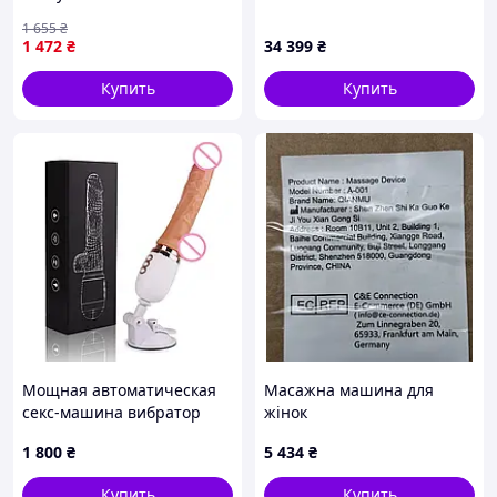
движениями 10 режимов
Machine APP с
1 655
₴
Фиолетовый
фаллоимитатором
1 472
₴
34 399
₴
Купить
Купить
Мощная автоматическая
Масажна машина для
секс-машина вибратор
жінок
дилдо без пульта для
1 800
₴
5 434
₴
женской мастурбации на
присоске
Купить
Купить