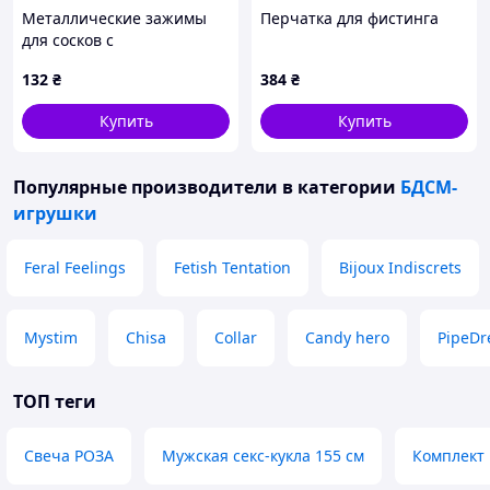
Металлические зажимы
Перчатка для фистинга
для сосков с
колокольчиками -
132
₴
384
₴
фиолетовые
Купить
Купить
Популярные производители
в категории
БДСМ-
игрушки
Feral Feelings
Fetish Tentation
Bijoux Indiscrets
Mystim
Chisa
Collar
Candy hero
PipeD
ТОП теги
Свеча РОЗА
Мужская секс-кукла 155 см
Комплект 