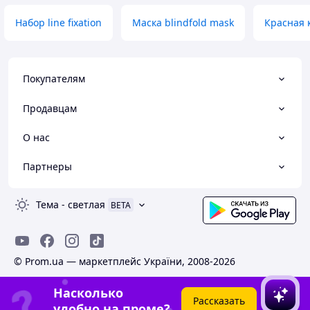
Набор line fixation
Маска blindfold mask
Красная 
Покупателям
Продавцам
О нас
Партнеры
Тема
-
светлая
BETA
© Prom.ua — маркетплейс України, 2008-2026
Насколько
Рассказать
удобно на проме?