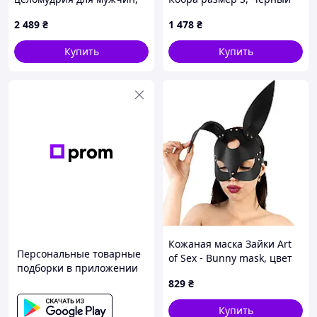
Пояс верности маленький,
2 489
₴
1 478
₴
Клетка для пениса
Купить
Купить
Кожаная маска Зайки Art
Персональные товарные
of Sex - Bunny mask, цвет
подборки в приложении
Черный (EroShop)
829
₴
Купить