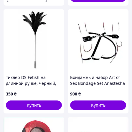
Тиклер DS Fetish на
Бондажный набор Art of
длинной ручке, черный,
Sex Bondage Set Anastesha
50 см
350
₴
900
₴
Купить
Купить