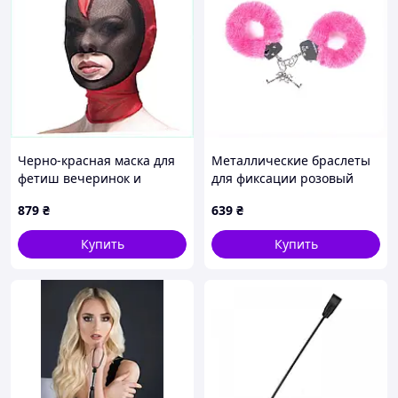
Черно-красная маска для
Металлические браслеты
фетиш вечеринок и
для фиксации розовый
рейвов 8C7512M67
мех, 72EE8492
879
₴
639
₴
Купить
Купить