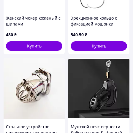
Женский чокер кожаный с
Эрекционное кольцо с
шипами
фиксацией мошонки
черное Nomax
480
₴
540
.50
₴
Купить
Купить
Стальное устройство
Мужской пояс верности
целомудрия для мужчин,
Кобра размер S, Черный