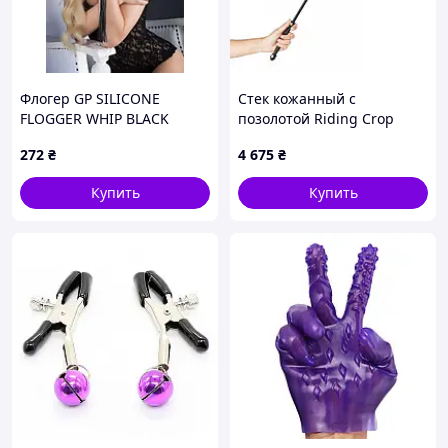
Флогер GP SILICONE
Стек кожанный с
FLOGGER WHIP BLACK
позолотой Riding Crop
UPKO Sex Aura
272
₴
4 675
₴
Купить
Купить