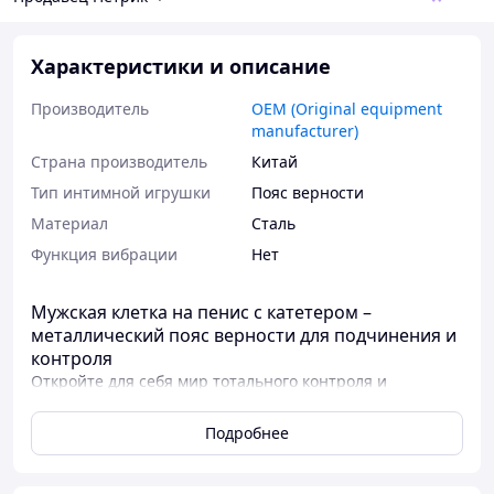
Характеристики и описание
Производитель
OEM (Original equipment
manufacturer)
Страна производитель
Китай
Тип интимной игрушки
Пояс верности
Материал
Сталь
Функция вибрации
Нет
Мужская клетка на пенис с катетером –
металлический пояс верности для подчинения и
контроля
Откройте для себя мир тотального контроля и
подчинения с мужским поясом верности из
нержавеющей стали. Эта стальная клетка для члена с
Подробнее
катетером разработана для тех, кто готов к новым
уровням доверия, подчинения и возбуждения в
интимной жизни. Прочный замок, анатомически