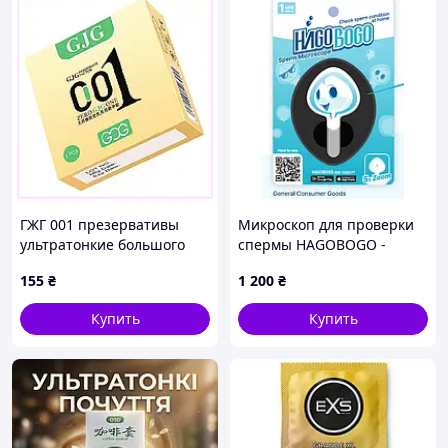
ГЖГ 001 презервативы
Микроскоп для проверки
ультратонкие большого
спермы HAGOBOGO -
калибра 3 шт, 90295AC35
домашний тест-набор
155
₴
1 200
₴
Купить
Купить