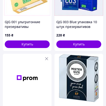
GJG 001 ультратонкие
GJG 003 Blue упаковка 10
презервативы
штук презервативов
увеличенные 3 шт
классической формы,
155
₴
220
₴
EP9029535
90T295CP26
Купить
Купить