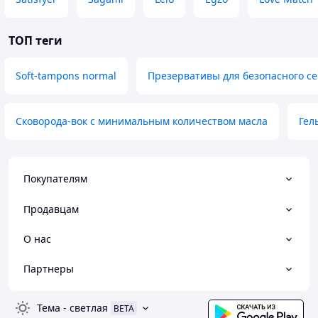
ТОП теги
Soft-tampons normal
Презервативы для безопасного се
Сковорода-вок с минимальным количеством масла
Гел
Покупателям
Продавцам
О нас
Партнеры
Тема
-
светлая
BETA