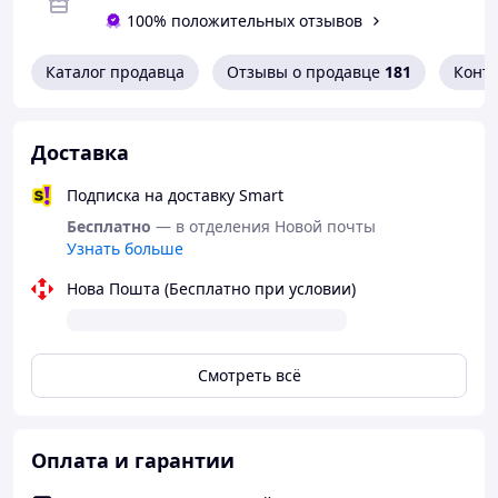
100% положительных отзывов
Особливості використання:
Каталог продавца
Отзывы о продавце
181
Конт
Ідеальні для романтичних вечорів,
забезпечуючи комфорт і повну довіру.
Просте надягання завдяки гладкій текстурі.
Доставка
Підходять для людей із чутливою шкірою.
Подписка на доставку Smart
Бесплатно
— в отделения Новой почты
Узнать больше
Нова Пошта (Бесплатно при условии)
Смотреть всё
Оплата и гарантии