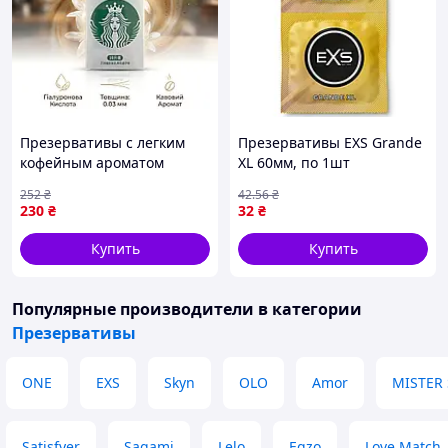
Презервативы с легким
Презервативы EXS Grande
кофейным ароматом
XL 60мм, по 1шт
ультратонкие OLO Coffee
252
₴
42
.56
₴
0,03 мм с гиалуроновой
230
₴
32
₴
кислотой 10 шт
Купить
Купить
Популярные производители
в категории
Презервативы
ONE
EXS
Skyn
OLO
Amor
MISTER 
Satisfyer
Sagami
Lelo
Egzo
Love Match