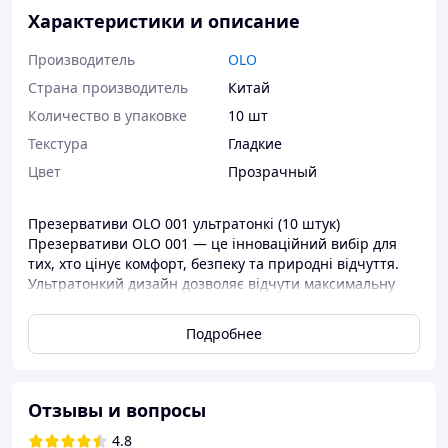
Характеристики и описание
Производитель
OLO
Страна производитель
Китай
Количество в упаковке
10 шт
Текстура
Гладкие
Цвет
Прозрачный
Презервативи OLO 001 ультратонкі (10 штук)
Презервативи OLO 001 — це інноваційний вибір для
тих, хто цінує комфорт, безпеку та природні відчуття.
Ультратонкий дизайн дозволяє відчути максимальну
близькість, не жертвуючи надійністю.
Подробнее
Технічні характеристики:
Товщина:
0,01 мм — один із найтонших
презервативів у світі.
Матеріал:
високоякісний поліуретан, що
Отзывы и вопросы
підходить для чутливої шкіри.
4.8
Кількість у упаковці:
10 штук.