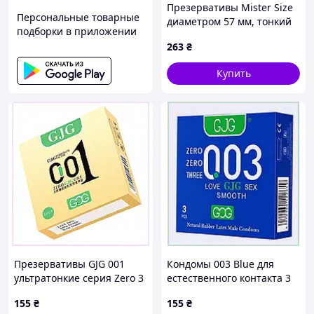
Презервативы Mister Size
Персональные товарные
диаметром 57 мм, тонкий
подборки в приложении
латекс для максимального
263
₴
комфорта и надежной
защиты
Купить
Презервативы GJG 001
Кондомы 003 Blue для
ультратонкие серия Zero 3
естественного контакта 3
шт, 9029A5H35
шт, P9029533A
155
₴
155
₴