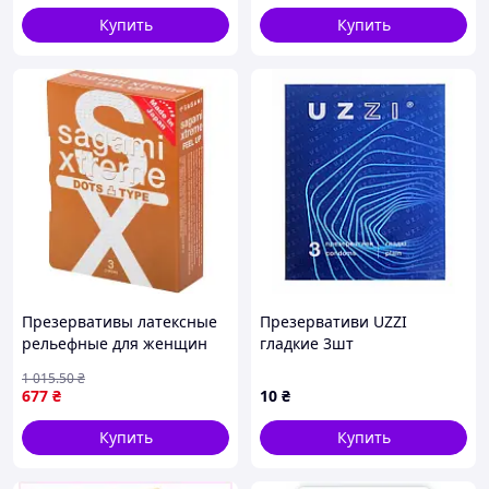
Купить
Купить
Презервативы латексные
Презервативи UZZI
рельефные для женщин
гладкие 3шт
максимальная
1 015
.50
₴
чувствительность и
677
₴
10
₴
комфорт 3 шт SPICY
Купить
Купить