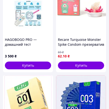
HAGOBOGO PRO —
Recare Turquoise Monster
домашний тест
Spike Condom презерватив
фертильности с AI-
латексный с большими
69
₴
анализом: концентрация,
усиками насадка
3 500
₴
62
.10
₴
подвижность, объем. 2
стимулирующая на член 1
теста в наборе
шт
Купить
Купить