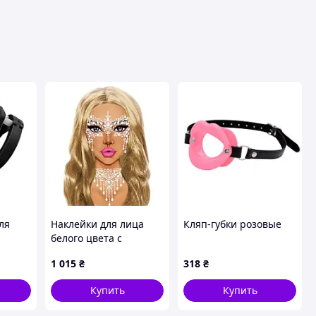
ля
Наклейки для лица
Кляп-губки розовые
белого цвета с
ack
перламутром Leg
1 015
₴
318
₴
й Кайф
Avenue Кайф
Купить
Купить