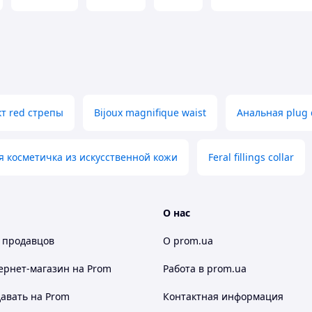
т red стрепы
Bijoux magnifique waist
Анальная plug
я косметичка из искусственной кожи
Feral fillings collar
О нас
 продавцов
О prom.ua
ернет-магазин
на Prom
Работа в prom.ua
авать на Prom
Контактная информация