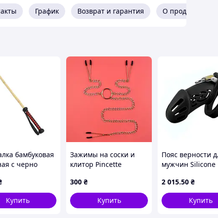
такты
График
Возврат и гарантия
О продавце
лка бамбуковая
Зажимы на соски и
Пояс верности д
ная с черно
клитор Pincette
мужчин Silicone
ой ручкой
Chastity Cage Bl
₴
300
₴
2 015
.50
₴
u Bamboo whip
Standart черны
ife
Купить
Купить
Купить