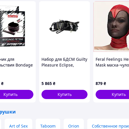
ик для
Набор для БДСМ Guilty
Feral Feelings He
льствия Bondage
Pleasure Eclipse,
Mask маска-чуло
 Pleasure Collar
черный, 7 предметов
универсальный
размер 8H75X12
₴
5 865
₴
879
₴
Купить
Купить
Купить
грушки
Art of Sex
Taboom
Orion
Собственное прои