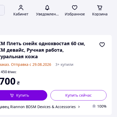
Кабинет
Уведомления
Избранное
Корзина
М Плеть снейк однохвостая 60 см,
М девайс, Ручная работа,
уральная кожа
заказ. Отправка с 29.08.2026
3+ купили
450
т
₴
/мес
 700
₴
Купить
Купить сейчас
100%
авец Riannon BDSM Devices & Accessories