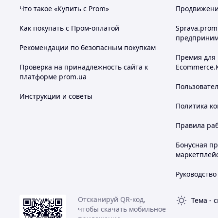
Что такое «Купить с Prom»
Продвижение
Как покупать с Пром-оплатой
Sprava.prom
предприним
Рекомендации по безопасным покупкам
Премия для
Проверка на принадлежность сайта к
Ecommerce.
платформе prom.ua
Пользовате
Инструкции и советы
Политика к
Правила ра
Бонусная п
маркетплей
Руководство
Отсканируй QR-код,
Тема
-
с
чтобы скачать мобильное