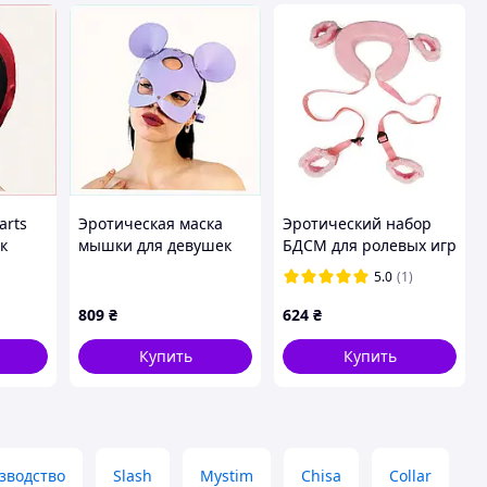
arts
Эротическая маска
Эротический набор
к
мышки для девушек
БДСМ для ролевых игр
Art of Sex 875M1B27K5
14256 3 предмета
5.0
(1)
66H
розовый barca
809
₴
624
₴
Купить
Купить
зводство
Slash
Mystim
Chisa
Collar