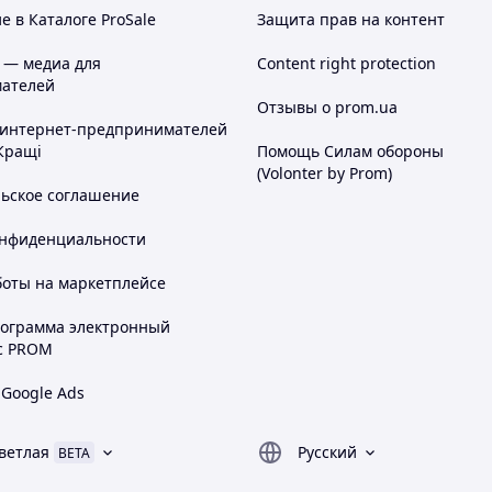
 в Каталоге ProSale
Защита прав на контент
 — медиа для
Content right protection
ателей
Отзывы о prom.ua
 интернет-предпринимателей
Кращі
Помощь Силам обороны
(Volonter by Prom)
льское соглашение
онфиденциальности
боты на маркетплейсе
рограмма электронный
с PROM
 Google Ads
ветлая
Русский
BETA