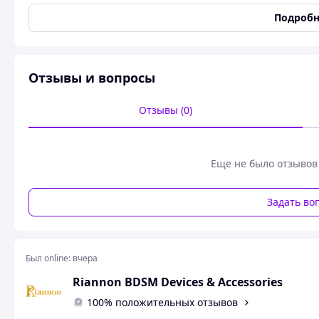
Цвет
Черный
Подробн
Длина рабочей части
500 мм
Пол
Унисекс
Длина
700 мм
Отзывы и вопросы
Если тебя влечет тайна экстремальной романтики, если п
и нежность, а не ужас, - то этот девайс именно для тебя!
Отзывы (0)
Снейк - почувствуй своё превосходство!
Снейк нечто видоизмененная плеть, он не имеет жесткой
плетеный хвост с хлопушкой на конце.
Еще не было отзывов
Ручная работа и качественный материал - гарант надежно
ударный девайс отлично подойдет для твоих БДСМ-практ
Задать во
Общая длина: 60 см
Длина: 40. метр
Длина кисточки: 20 см
Был online:
вчера
Работа выполняется под заказ (наличие уточняйте). Возм
Riannon BDSM Devices & Accessories
Длина изделия варьируется от 60 см до 1 метра. Добавь
100% положительных отзывов