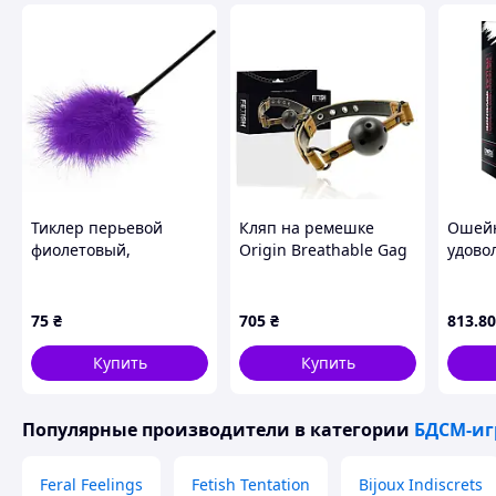
Тиклер перьевой
Кляп на ремешке
Ошейн
фиолетовый,
Origin Breathable Gag
удово
щекоталка с перьями
Fetish
на ручке
MDR
75
₴
705
₴
813
.80
Купить
Купить
Популярные производители
в категории
БДСМ-и
Feral Feelings
Fetish Tentation
Bijoux Indiscrets