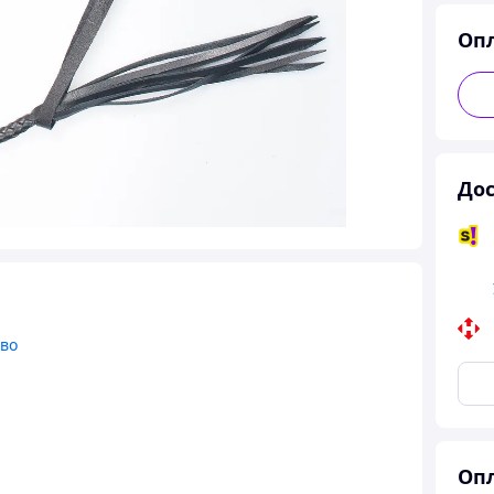
Оп
Дос
тво
Опл