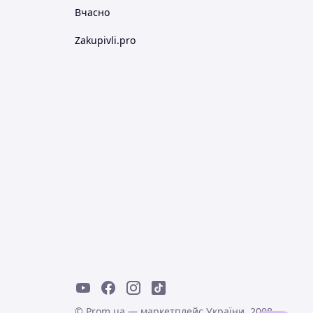
Вчасно
Zakupivli.pro
© Prom.ua — маркетплейс України, 2008-