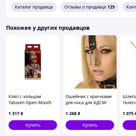
Похожие товары по характеристикам
Каталог продавца
Отзывы о продавце
125
Кон
Похожее у других продавцов
Кляп с кольцом
Ошейник с крючками
Шлепа
Taboom Open Mouth
для носа для БДСМ-
телес
Spider Gag
игр натуральная кожа
красн
1 317
₴
1 268
₴
1 075
и металл черного
Bdsm4
цвета Bdsm4u Nomax
Love&L
Купить
Купить