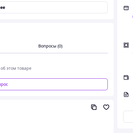
ее
леть в руках придает тебе и твоему партнеру шарм
Вопросы (0)
 рукояти.
Выполнен из натуральной кожи,
 об этом товаре
сти и безопасности в использовании. Т
акой
ик.
прос
ожен выбор любого цвета.
 перчинки в свою интимную жизнь!