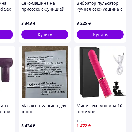
ина
Секс-машина на
Вибратор пульсатор
ed Sex
присоске с функцией
Ручная секс-машина с
нагрева и
рукояткой фиолетовая
ом
дистанционным
LYBAILE Massage Gun
3 343
₴
3 325
₴
управлением черная с
ErMax
реалистичным
Купить
Купить
вибратором
пульсатором Intoyou
шина
Масажна машина для
Мини секс-машина 10
яткой
жінок
режимов
поступательных
1 655
₴
движений Фуксия с
5 434
₴
1 472
₴
присоской