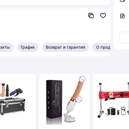
такты
График
Возврат и гарантия
О продавце
 автоматической секс-машиной, созданной для
ые ощущения.
Телескопический фаллоимитатор
с
 проникновение
и максимальное удовольствие.
никновения (до 4 см).