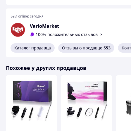
Был online:
сегодня
VarioMarket
100% положительных отзывов
Каталог продавца
Отзывы о продавце
553
Кон
Похожее у других продавцов
Погрузитесь в мир
непрерывного наслаждения
с мощной
тех, кто ценит
интенсивную стимуляцию
и реалистичн
подогревом и 7 режимами работы подарит вам
глубокое
Почему стоит выбрать эту секс-машину?
✅
7 режимов движения
– меняйте ритм и амплитуду про