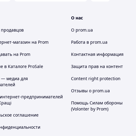
О нас
 продавцов
О prom.ua
ернет-магазин
на Prom
Работа в prom.ua
авать на Prom
Контактная информация
 в Каталоге ProSale
Защита прав на контент
 — медиа для
Content right protection
ьной упаковке без указания содержимого.
ателей
очь с выбором.
Отзывы о prom.ua
сейчас и наслаждайтесь новыми вершинами
 интернет-предпринимателей
Кращі
Помощь Силам обороны
(Volonter by Prom)
льское соглашение
онфиденциальности