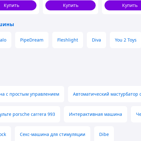
а движения
Купить
Купить
Купить
 удовлетворять вас снова и снова!
ашины
alo
PipeDream
Fleshlight
Diva
You 2 Toys
на с простым управлением
Автоматический мастурбатор 
льте porsche carrera 993
Интерактивная машина
Ч
ock
Секс-машина для стимуляции
Dibe