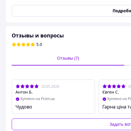
удовольствия без ограничений!
Подробн
Отзывы и вопросы
5.0
Отзывы (7)
20.05.2026
2
Антон Б.
Євген С.
Куплено на Prom.ua
Куплено на P
Чудово
Гарна ціна т
Задать во
ВИДЕООБЗОР