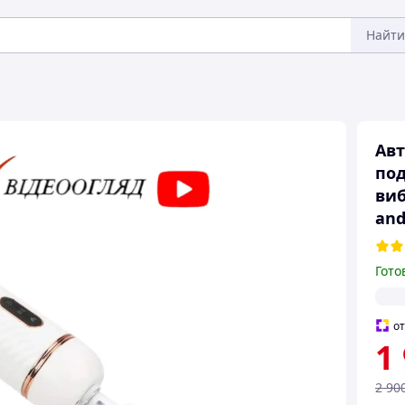
Найти
Авт
под
виб
and
Гото
о
1
2 90