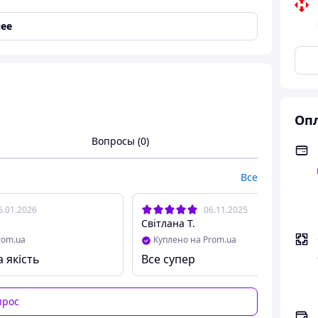
ее
Опл
Вопросы (0)
Все
6.01.2026
06.11.2025
Світлана Т.
rom.ua
Куплено на Prom.ua
а якість
Все супер
прос