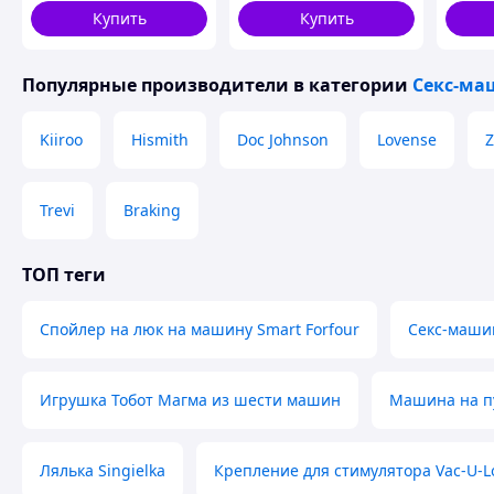
Присоска для плитки
режим
Купить
Купить
Ваш проводник в мир безграничного удовольствия
VDD11-S
Эта секс-машина
не устаёт, не сбивается с ритма
и будет
Популярные производители
в категории
Секс-м
Kiiroo
Hismith
Doc Johnson
Lovense
Z
Trevi
Braking
ТОП теги
Спойлер на люк на машину Smart Forfour
Секс-маши
Игрушка Тобот Магма из шести машин
Машина на пу
Лялька Singielka
Крепление для стимулятора Vac-U-L