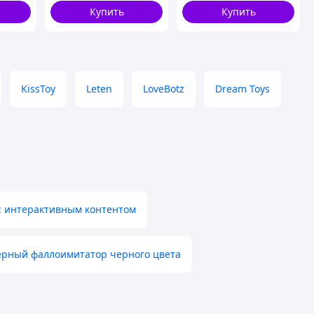
Купить
Купить
KissToy
Leten
LoveBotz
Dream Toys
с интерактивным контентом
ерный фаллоимитатор черного цвета