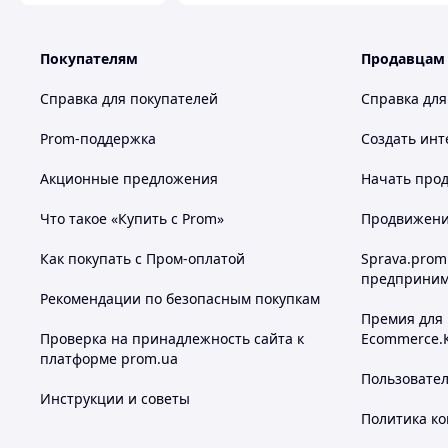
Покупателям
Продавцам
Справка для покупателей
Справка для
Prom-поддержка
Создать инт
Акционные предложения
Начать прод
Что такое «Купить с Prom»
Продвижение
Как покупать с Пром-оплатой
Sprava.prom
📦
Анонимная доставка
– ваш заказ прибудет в нейтрал
предприним
💬
Консультации
– наши специалисты всегда готовы пом
Рекомендации по безопасным покупкам
💥
Не откладывайте удовольствие – закажите прямо 
Премия для
страсти!
💥
Проверка на принадлежность сайта к
Ecommerce.
платформе prom.ua
Пользовате
Инструкции и советы
Политика к