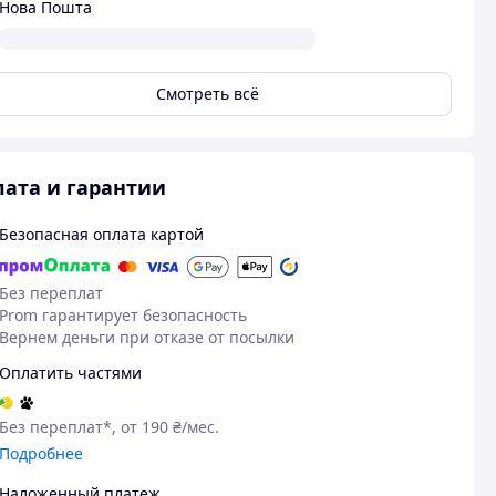
Нова Пошта
Смотреть всё
ата и гарантии
Безопасная оплата картой
Без переплат
Prom гарантирует безопасность
18.10.2025
13
Вернем деньги при отказе от посылки
Микола О.
Іван М.
Оплатить частями
Куплено на Prom.ua
Куплено на Pr
все чудово
Супер
Без переплат*, от 190 ₴/мес.
Подробнее
Наложенный платеж