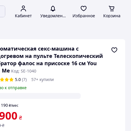
Кабинет
Уведомления
Избранное
Корзина
оматическая секс-машина с
огревом на пульте Телескопический
ратор фалос на присоске 16 см You
 Me
Код: SE-1040
5.0
(7)
57+ купили
во к отправке
190
т
₴
/мес
 900
₴
0
₴