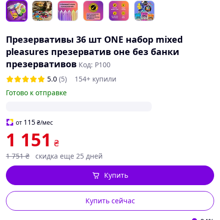
Презервативы 36 шт ONE набор mixed
pleasures презерватив оне без банки
презервативов
Код: P100
5.0
(5)
154+ купили
Готово к отправке
115
от
₴
/мес
1 151
₴
1 751
₴
скидка еще 25 дней
Купить
Купить сейчас