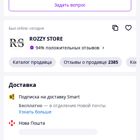
Какая будет упаковка?
Задать вопрос
Вы можете оформить доставку в отделение
почтового оператора или на адрес. Ни курьер,
ни оператор не будут знать, что в пакете или
коробке лежат интимные товары. Упаковка
Был online:
сегодня
темная, непрозрачная, в коробке - анонимно для
ROZZY STORE
Вас.
94% положительных отзывов
Каталог продавца
Отзывы о продавце
2385
Кон
Доставка
Подписка на доставку Smart
Бесплатно
— в отделения Новой почты
Узнать больше
Нова Пошта