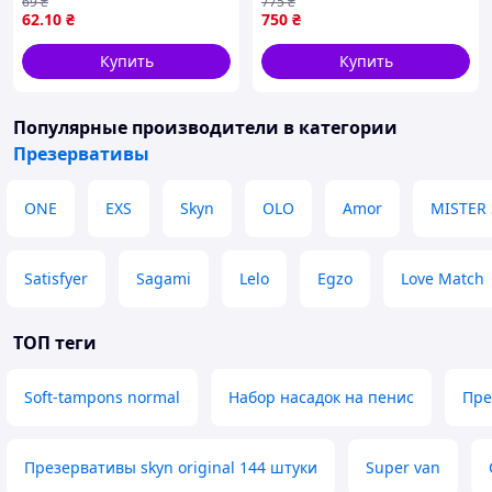
69
₴
775
₴
стимулирующая на член 1
62
.10
₴
750
₴
шт
Купить
Купить
Популярные производители
в категории
Презервативы
ONE
EXS
Skyn
OLO
Amor
MISTER 
Satisfyer
Sagami
Lelo
Egzo
Love Match
ТОП теги
Soft-tampons normal
Набор насадок на пенис
Пре
Презервативы skyn original 144 штуки
Super van