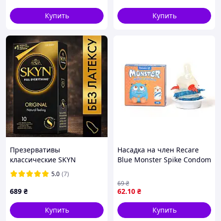
Купить
Купить
Презервативы
Насадка на член Recare
классические SKYN
Blue Monster Spike Condom
Original 10 шт/уп (без
(презерватив с усиками и
5.0
(7)
латекса)
спиралью шипов)
69
₴
689
₴
62
.10
₴
Купить
Купить