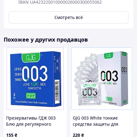
IBAN UA423220010000026000300055062
Смотреть всё
Похожее у других продавцов
Презервативы ГДЖ 003
GJG 003 White тонкие
Блю для регулярного
средства защиты для
использования
партнеров 10 шт,
155
₴
220
₴
90C295EH33
9P02953K0