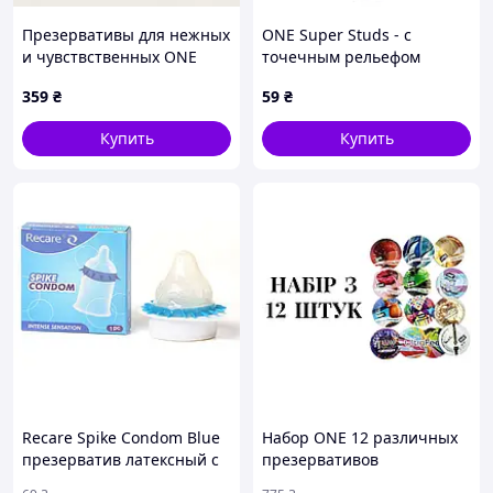
Презервативы для нежных
ONE Super Studs - с
и чувствственных ONE
точечным рельефом
Super Sensitive (3 шт)
359
₴
59
₴
Купить
Купить
Recare Spike Condom Blue
Набор ONE 12 различных
презерватив латексный с
презервативов
шипиками 1 ряд насадка