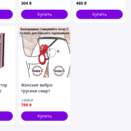
304
₴
480
₴
Купить
Купить
атор
Женские вибро-
с
трусики смарт
овый,
вибратор в трусы
1 600
₴
стимулятор клитора
799
₴
(SE-1143)
Купить