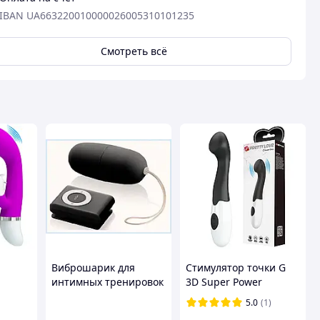
IBAN UA663220010000026005310101235
Смотреть всё
Виброшарик для
Стимулятор точки G
интимных тренировок
3D Super Power
Ви Лав с ДУ,
черный, 17.2* 3.1 см
5.0
(1)
la
B818EK0560