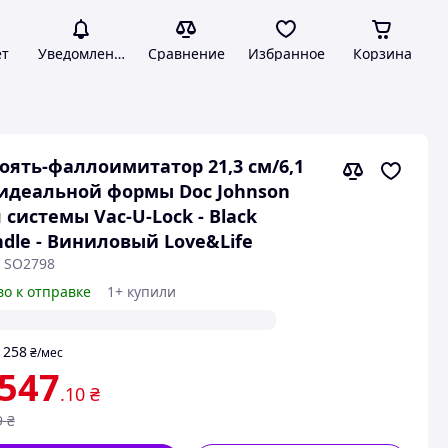
ет
Уведомления
Сравнение
Избранное
Корзина
оять-фаллоимитатор 21,3 см/6,1
идеальной формы Doc Johnson
 системы Vac-U-Lock - Black
dle - Виниловый Love&Life
: SO2798
во к отправке
1+ купили
258
т
₴
/мес
 547
.10
₴
9
₴