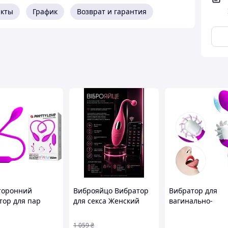
акты
График
Возврат и гарантия
торонний
Виброяйцо Вибратор
Вибратор для
тор для пар
для секса Женский
вагинально-
товый LYBAILE
вибратор Вибратор
клиторальной
Y LOVE Dream
для пар Вагинальный
стимуляции Shei
1 059
₴