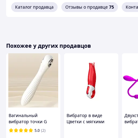
Каталог продавца
Отзывы о продавце
75
Конт
Похожее у других продавцов
Вагинальный
Вибратор в виде
Двухс
вибратор точки G
Цветки с мягкими
вибра
лепестками Satisfyer
фиоле
5.0
(2)
Vibes Power Flower,
PRETT