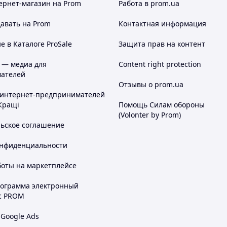
ернет-магазин
на Prom
Работа в prom.ua
авать на Prom
Контактная информация
 в Каталоге ProSale
Защита прав на контент
 — медиа для
Content right protection
ателей
Отзывы о prom.ua
 интернет-предпринимателей
Кращі
Помощь Силам обороны
(Volonter by Prom)
льское соглашение
онфиденциальности
боты на маркетплейсе
рограмма электронный
с PROM
 Google Ads