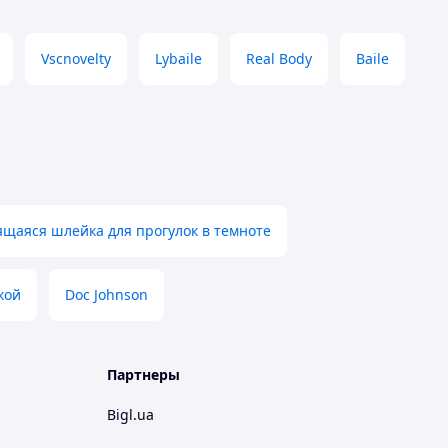
Vscnovelty
Lybaile
Real Body
Baile
ящаяся шлейка для прогулок в темноте
кой
Doc Johnson
Партнеры
Bigl.ua