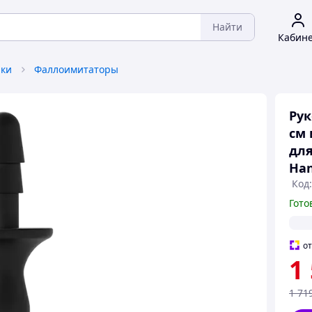
Найти
Кабин
ки
Фаллоимитаторы
Рук
см 
для
Han
Код
Гото
о
1
1 71