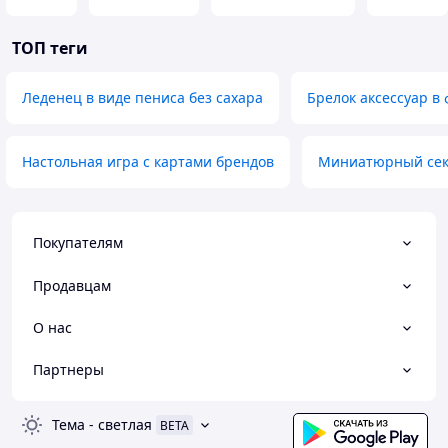
и.
ТОП теги
"18pluss.in.ua": качество и доступность для
вашего комфорта!
Леденец в виде пениса без сахара
Брелок аксессуар в
Вы оцените высокую скорость доставки и качество
обслуживания
Желаем приятных покупок и всегда рады каждому
Настольная игра с картами брендов
Миниатюрный сек
клиенту!
Покупателям
Продавцам
О нас
Партнеры
Тема
-
светлая
BETA