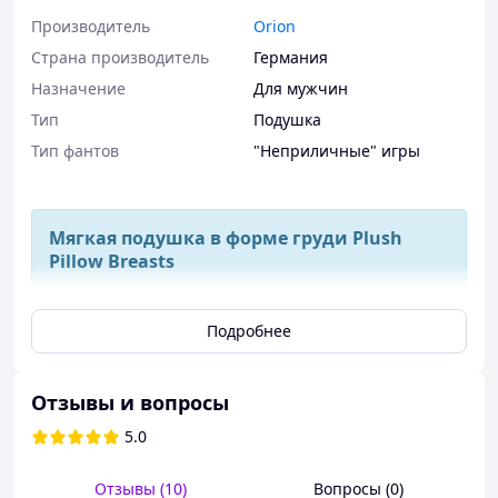
Производитель
Orion
Страна производитель
Германия
Назначение
Для мужчин
Тип
Подушка
Тип фантов
"Неприличные" игры
Мягкая подушка в форме груди Plush
Pillow Breasts
Хотите удивить, рассмешить или просто добавить
Подробнее
немного игривого настроения в интерьер?
Подушка в
виде груди
– это оригинальный и очень мягкий способ
сделать это! Отличный подарок с намеком или милый
Отзывы и вопросы
элемент для отдыха дома.
Особенности:
5.0
Форма пухлых грудей с большими розовыми
Отзывы (10)
Вопросы (0)
сосками – для улыбок и объятий