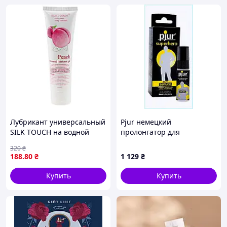
Лубрикант универсальный
Pjur немецкий
SILK TOUCH на водной
пролонгатор для
основе, Персик
чувствительных мужчин
320
₴
K12P55414
188
.80
₴
1 129
₴
Купить
Купить