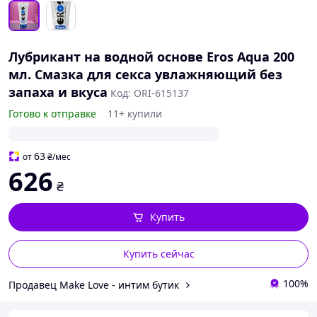
Лубрикант на водной основе Eros Aqua 200
мл. Смазка для секса увлажняющий без
запаха и вкуса
Код: ORI-615137
Готово к отправке
11+ купили
63
от
₴
/мес
626
₴
Купить
Купить сейчас
100%
Продавец Make Love - интим бутик