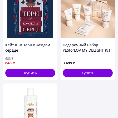
Кейт Кінґ Терн в каждом
Подарочный набор
сердце
YESforLOV MY DELIGHT KIT
набор для романтического
683
₴
вечера интимного
648
₴
3 699
₴
удовольствия
Купить
Купить