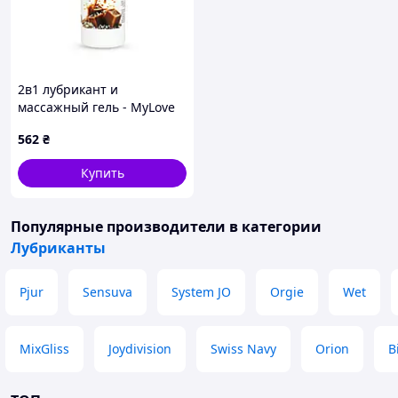
2в1 лубрикант и
массажный гель - MyLove
Aroma Series
562
₴
Intim&Massage Salted
Caramel, 300 мл
Купить
Популярные производители
в категории
Лубриканты
Pjur
Sensuva
System JO
Orgie
Wet
MixGliss
Joydivision
Swiss Navy
Orion
B