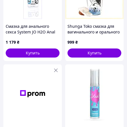
Смазка для анального
Shunga Toko смазка для
секса System JO H2O Anal
вагинального и орального
240 мл 11E1771H9
использования, 27265E4T4
1 179
₴
999
₴
Купить
Купить