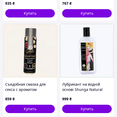
935
₴
767
₴
Купить
Купить
Съедобная смазка для
Лубрикант на водній
секса с ароматом
основі Shunga Natural
малинового трюфеля
Contact 125 мл (SO2527)
859
₴
999
₴
Систем Джо 120мл,
11X1765T2
27B288XE40
Купить
Купить