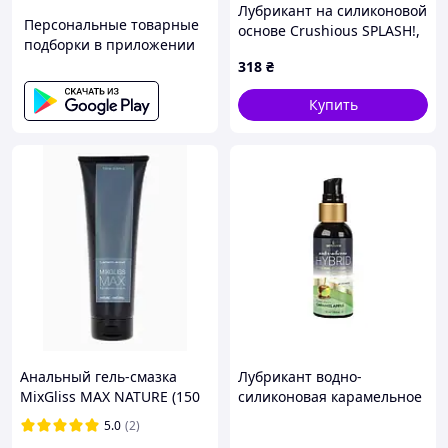
Лубрикант на силиконовой
Персональные товарные
основе Crushious SPLASH!,
подборки в приложении
10 мл Sexual Fantasy
318
₴
Купить
Анальный гель-смазка
Лубрикант водно-
MixGliss MAX NATURE (150
силиконовая карамельное
мл) на водной основе с
яблоко
5.0
(2)
экстрактом алоэ