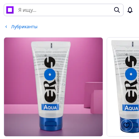
Лубриканты