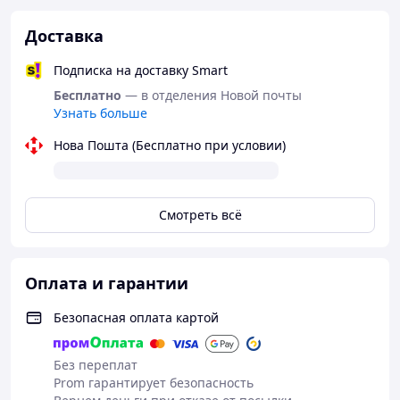
Основа: водная
Цвет: прозрачный
Доставка
Аромат: нейтральный
Вид лубриканта: вагинальный
Подписка на доставку Smart
Упаковка: пластиковая бутылка
Страна производитель: Германия
Бесплатно
— в отделения Новой почты
Состав: Aqua, Glycerin, Hydroxyethylcellulose,
Узнать больше
Phenoxyethanol, Ethylhexylglycerin
Нова Пошта (Бесплатно при условии)
Смотреть всё
Оплата и гарантии
Безопасная оплата картой
Без переплат
Prom гарантирует безопасность