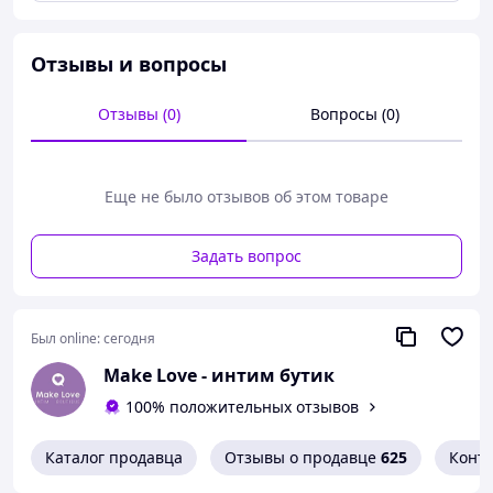
микротрещин и дискомфорта. Не содержит масел и
парфюмов и абсолютно не содержит ароматов. Легко
смывается водой. Лубрикант безопасный для
Отзывы и вопросы
использования с латексными презервативами и секс-
игрушками различных материалов.
Отзывы (0)
Вопросы (0)
Еще не было отзывов об этом товаре
Задать вопрос
Был online:
сегодня
Make Love - интим бутик
100% положительных отзывов
Характеристики:
Каталог продавца
Отзывы о продавце
625
Конт
Объем: 200 мл.