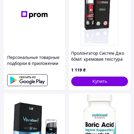
Пролонгатор Систем Джо
Персональные товарные
60мл: кремовая текстура
подборки в приложении
для чувствительных зон,
1 119
₴
125A54MK23
Купить