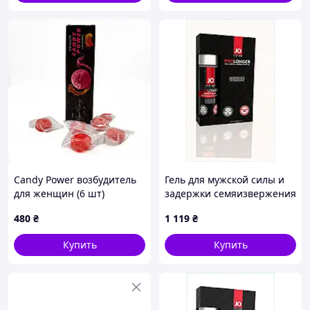
Candy Power возбудитель
Гель для мужской силы и
для женщин (6 шт)
задержки семяизвержения
60 мл 12BM554P23
480
₴
1 119
₴
Купить
Купить