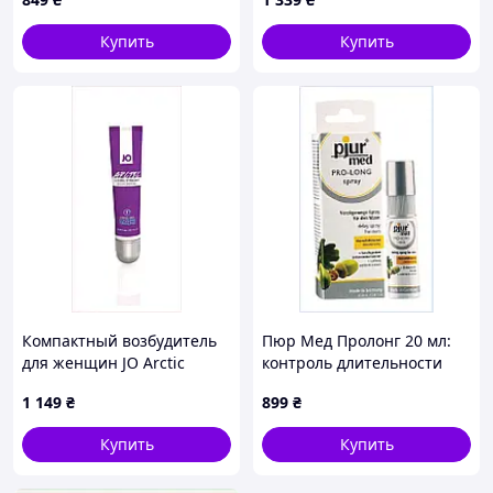
1HC3458E67
Купить
Купить
Компактный возбудитель
Пюр Мед Пролонг 20 мл:
для женщин JO Arctic
контроль длительности
Cooling, 7286K5BA9
полового акта, 1B255410EH
1 149
₴
899
₴
Купить
Купить