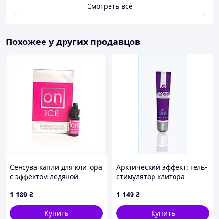
Смотреть всё
Похожее у других продавцов
Сенсува капли для клитора
Арктический эффект: гель-
с эффектом ледяной
стимулятор клитора
вибрации, 23P1C3661P
System JO, P72B86B59
1 189
₴
1 149
₴
Купить
Купить