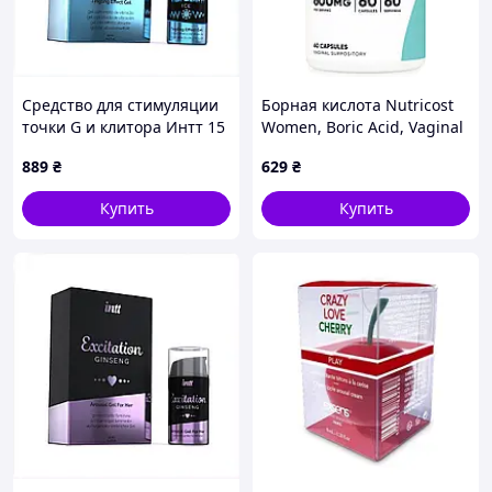
Средство для стимуляции
Борная кислота Nutricost
точки G и клитора Интт 15
Women, Boric Acid, Vaginal
мл, M13H4586B6
Suppository, 600 mg, 60
889
₴
629
₴
Capsules
Купить
Купить