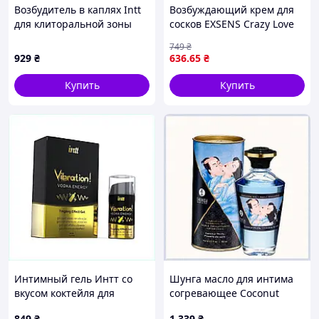
Возбудитель в каплях Intt
Возбуждающий крем для
для клиторальной зоны
сосков EXSENS Crazy Love
K1345876PB
Cherry (8 мл) с жожоба и
749
₴
маслом Ши, съедобный
929
₴
636
.65
₴
(анонимно)
Купить
Купить
Интимный гель Интт со
Шунга масло для интима
вкусом коктейля для
согревающее Coconut
орального секса 15мл
Thrills 100 мл 11P17C552X
849
₴
1 339
₴