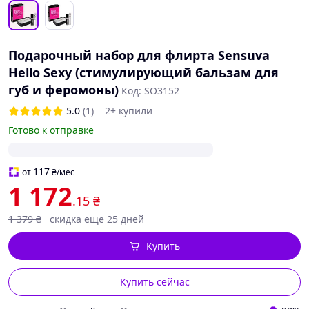
Подарочный набор для флирта Sensuva
Hello Sexy (стимулирующий бальзам для
губ и феромоны)
Код: SO3152
5.0
(1)
2+ купили
Готово к отправке
117
от
₴
/мес
1 172
.15
₴
1 379
₴
скидка еще 25 дней
Купить
Купить сейчас