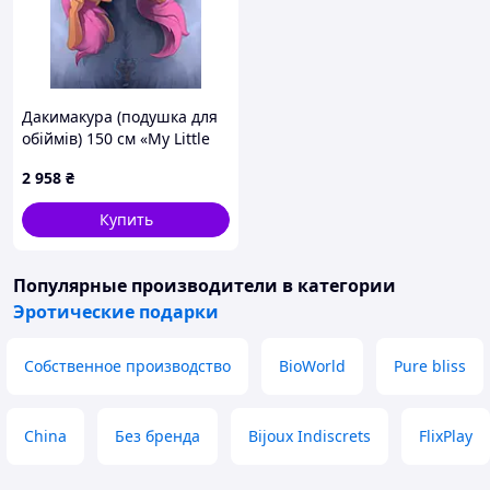
Дакимакура (подушка для
обіймів) 150 см «My Little
Pony» tape 1
2 958
₴
Купить
Популярные производители
в категории
Эротические подарки
Собственное производство
BioWorld
Pure bliss
China
Без бренда
Bijoux Indiscrets
FlixPlay