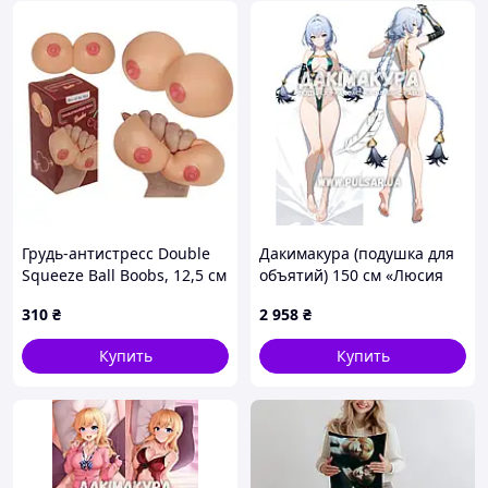
Грудь-антистресс Double
Дакимакура (подушка для
Squeeze Ball Boobs, 12,5 см
объятий) 150 см «Люсия
Эловен Zenless Zone Zero»
310
₴
2 958
₴
tape 3
Купить
Купить