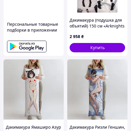
Дакимакура (подушка для
Персональные товарные
объятий) 150 см «Arknights
подборки в приложении
Texas» tape 1
2 958
₴
Купить
Дакимакура Ямаширо Азур
Дакимакура Ризли Геншин,