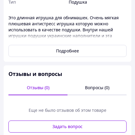
Тип
Подушка
Это длинная игрушка для обнимашек. Очень мягкая
плюшевая антистресс игрушка которую можно
использовать в качестве подушки. Внутри нашей
игрушки подушки украинские наполнители и эта
мягкая игрушка полностью экологична и
гипоаллергенна. Буря положительных эмоций от такой
Подробнее
игрушки подушки снабжена. Безопасность – игрушки
сделаны из экологически чистых, не токсичных и
гипоаллергенных материалов
Размер игрушки: 30см
Отзывы и вопросы
Цвета: бежевый
На фото:30см,40см,50см,70см,90,110см
Отзывы (0)
Вопросы (0)
Состав: плюш 100%
Наполнитель: Синтепух (не вызывает аллергии)
Еще не было отзывов об этом товаре
Задать вопрос