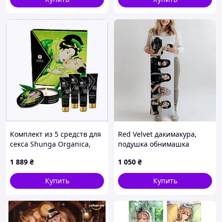
Комплект из 5 средств для
Red Velvet дакимакура,
секса Shunga Organica,
подушка обнимашка
11176ET41M
ростова 100*33 см лутшая
1 889
₴
1 050
₴
с быстрой доставкой по
Украине
Купить
Купить