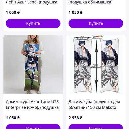
Лейн Azur Lane, (подушка
(подушка обнимашка)
обнимашка) 100*33 см
100*33 см лутшая с
1 050
₴
1 050
₴
лутшая с быстрой
быстрой доставкой по
доставкой по Украине
Украине
Купить
Купить
Дакимакура Azur Lane USS
Дакимакура (подушка для
Enterprise (CV-6), (подушка
объятий) 150 см Makoto
обнимашка) 100*33 см
Yuuki
1 050
₴
2 958
₴
лутшая с быстрой
доставкой по Украине
Купить
Купить