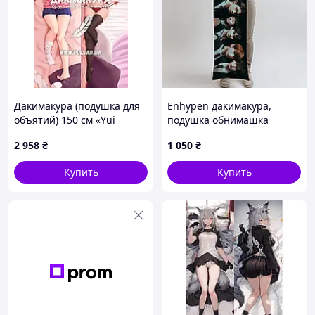
Дакимакура (подушка для
Enhypen дакимакура,
объятий) 150 см «Yui
подушка обнимашка
Ootsuki» tape 1
ростова 100*33 см лутшая
2 958
₴
1 050
₴
с быстрой доставкой по
Украине
Купить
Купить