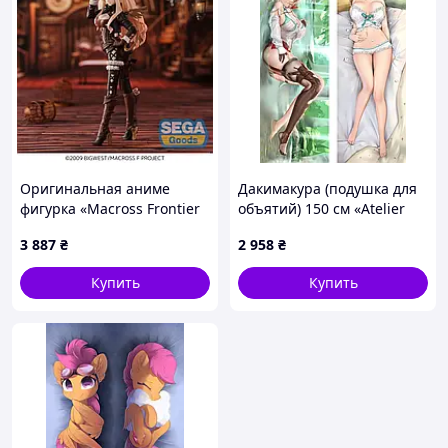
Оригинальная аниме
Дакимакура (подушка для
фигурка «Macross Frontier
объятий) 150 см «Atelier
Sheryl Nome FIGURIZMa»
Ryza: Ever Darkness & the
3 887
₴
2 958
₴
Secret Hideout Lizard
Staudt» tape 1
Купить
Купить