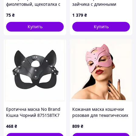
фиолетовый, щекоталка с
зайчика с длинными
перьями на ручке
ушками FT 2B7T28842
75
₴
1 379
₴
Купить
Купить
Еротична маска No Brand
Кожаная маска кошечки
Кішка Чорний 875158TK7
розовая для тематических
игр, 875T12AT42
468
₴
809
₴