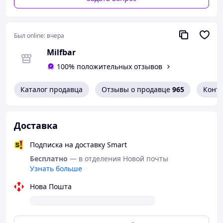
горизонты наслаждения!
Характеристики:
Материал: искусственная кожа, медицинский
Был online:
вчера
силикон
Milfbar
Длина ремешка: регулируемая от 40 см до 57 см
Диаметр шарика: 4 см
100% положительных отзывов
Цвета:
красный, розовый, черный
Каталог продавца
Отзывы о продавце
965
Конт
Доставка
Подписка на доставку Smart
Бесплатно
— в отделения Новой почты
Узнать больше
Нова Пошта