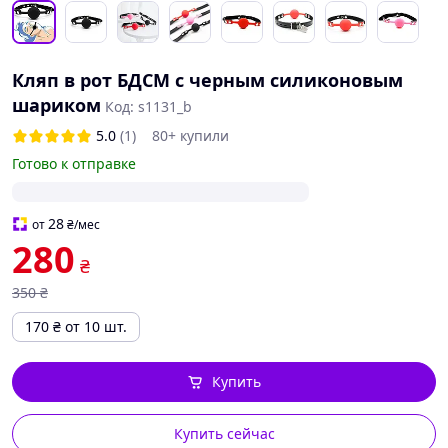
Кляп в рот БДСМ с черным силиконовым
шариком
Код: s1131_b
5.0
(1)
80+ купили
Готово к отправке
28
от
₴
/мес
280
₴
350
₴
170
₴
от 10 шт.
Купить
Купить сейчас