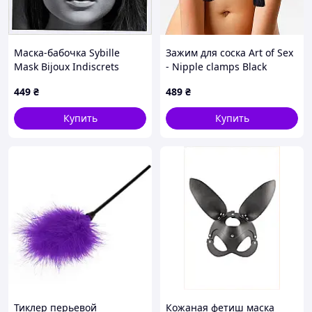
Маска-бабочка Sybille
Зажим для соска Art of Sex
Mask Bijoux Indiscrets
- Nipple clamps Black
черная матовая 111E96K12
Tassels
449
₴
489
₴
Купить
Купить
Тиклер перьевой
Кожаная фетиш маска