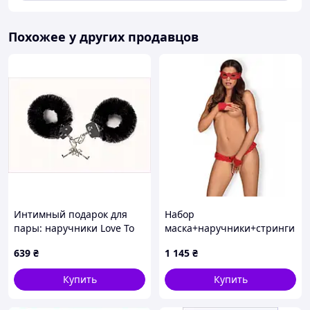
Похожее у других продавцов
Интимный подарок для
Набор
пары: наручники Love To
маска+наручники+стринги
Love, B7C28491
Obsessive Hetea 3 pcs set
639
₴
1 145
₴
red S/M Sexual Fantasy
Купить
Купить