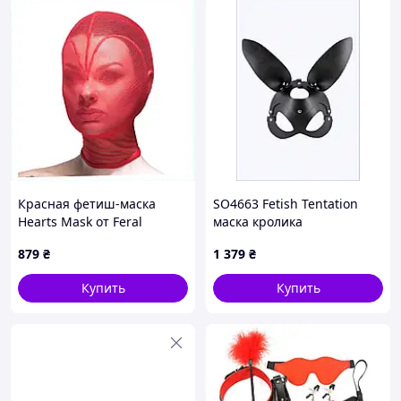
Красная фетиш-маска
SO4663 Fetish Tentation
Hearts Mask от Feral
маска кролика
Feelings закрытое лицо,
регулируемая 2B7M28842
879
₴
1 379
₴
875125CH9
Купить
Купить