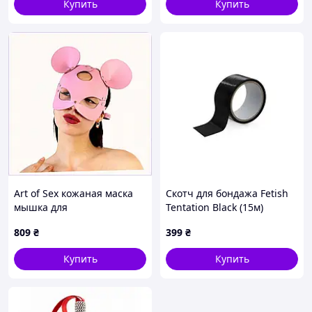
Купить
Купить
Art of Sex кожаная маска
Скотч для бондажа Fetish
мышка для
Tentation Black (15м)
перевоплощения,
(лопнута упаковка!!!) Sexual
809
₴
399
₴
T87P5X1274
Fantasy
Купить
Купить