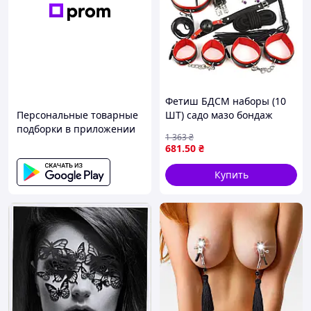
Фетиш БДСМ наборы (10
Персональные товарные
ШТ) садо мазо бондаж
подборки в приложении
атрибутика , BDSM
1 363
₴
девайсы и товары mnbvc
681
.50
₴
Купить