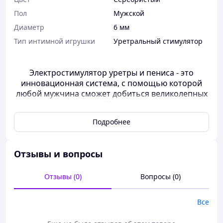
Пол
Мужской
Диаметр
6 мм
Тип интимной игрушки
Уретральный стимулятор
Электростимулятор уретры и пениса - это
инновационная система, с помощью которой
любой мужчина сможет добиться великолепных
результатов. Низкочастотная
электростимуляция:
Подробнее
- увеличивает пенис, повышает его тонус,
упругость и чувствительность;
Отзывы и вопросы
- помогает решить проблему преждевременного
семяизвержения.
Отзывы (0)
Вопросы (0)
Электростимулятор под управлением
программы выдаёт импульсные токи низкой
Все
частоты, которые различаются по 4 типам:
форме выходной волны и частоте, а также по