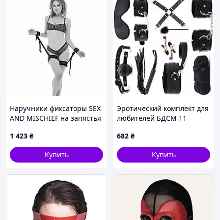
Наручники фиксаторы SEX
Эротический комплект для
AND MISCHIEF на запястья
любителей БДСМ 11
и бёдра, чёрные Sexual
предметов
1 423
₴
682
₴
Fantasy
Купить
Купить