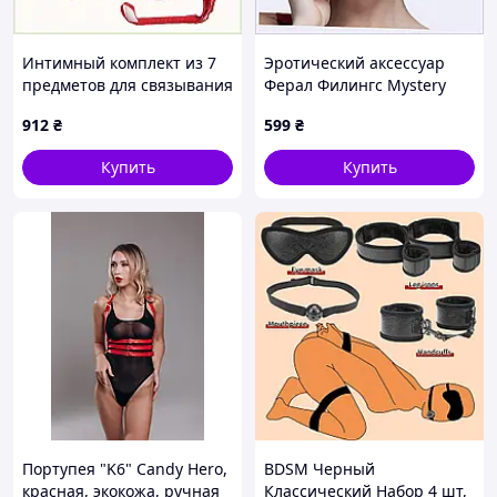
Интимный комплект из 7
Эротический аксессуар
предметов для связывания
Ферал Филингс Mystery
и фиксации, 8H7KT51345
Mask, 875A125B0
912
₴
599
₴
Купить
Купить
Портупея "K6" Candy Hero,
BDSM Черный
красная, экокожа, ручная
Классический Набор 4 шт,