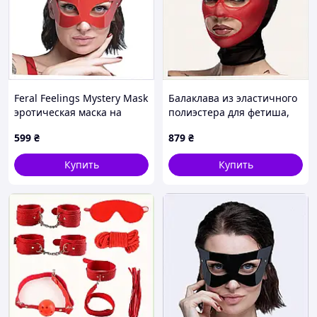
Feral Feelings Mystery Mask
Балаклава из эластичного
эротическая маска на
полиэстера для фетиша,
ремешке, 875X1B2T53
A875K1260
599
₴
879
₴
Купить
Купить