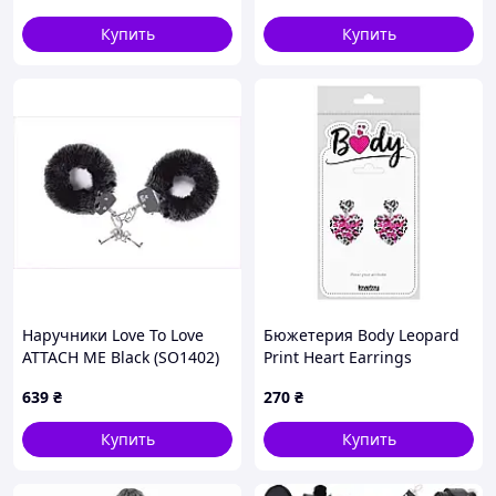
Питание: 2xAAA
Купить
Купить
Наручники Love To Love
Бюжетерия Body Leopard
ATTACH ME Black (SO1402)
Print Heart Earrings
7284M9AX1
639
₴
270
₴
Купить
Купить