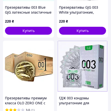
Презервативы 003 Blue
Презервативы GJG 003
GJG латексные эластичные
White ультратонкие,
10 штук, 9A0295H26
классические, латексные, с
220
₴
220
₴
обильной смазкой, в
упаковке 10 шт
Купить
Купить
Презервативы премиум
ГДЖ 003 кондомы
класса OLO ZERO ONE с
ультратонкие для
гиалуроновой смазкой 10
безопасного секса 10 штук,
3.0
(1)