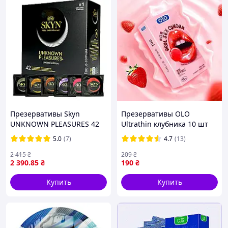
Презервативы Skyn
Презервативы OLO
UNKNOWN PLEASURES 42
Ultrathin клубника 10 шт
шт (коробка) безлатексные
ультратонкие для
5.0
(7)
4.7
(13)
разные виды
орального и вагинального
секса с гиалуроновой
2 415
₴
209
₴
2 390
.85
₴
190
₴
смазкой
Купить
Купить