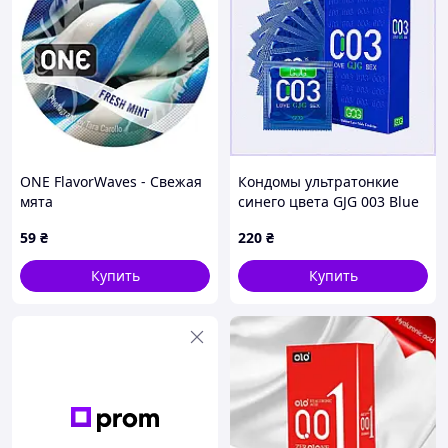
ONE FlavorWaves - Свежая
Кондомы ультратонкие
мята
синего цвета GJG 003 Blue
10 шт, 9A02T95A26
59
₴
220
₴
Купить
Купить