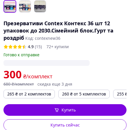
Презервативи Contex Контекс 36 шт 12
упаковок до 2030.Сімейний блок.Гурт та
роздріб
Код: contexnew36
4.9
(15)
72+ купили
Готово к отправке
300
₴/комплект
680
₴/комплект
скидка еще 3 дня
265
₴
от 2 комплектов
260
₴
от 5 комплектов
255
₴
Купить
Купить сейчас