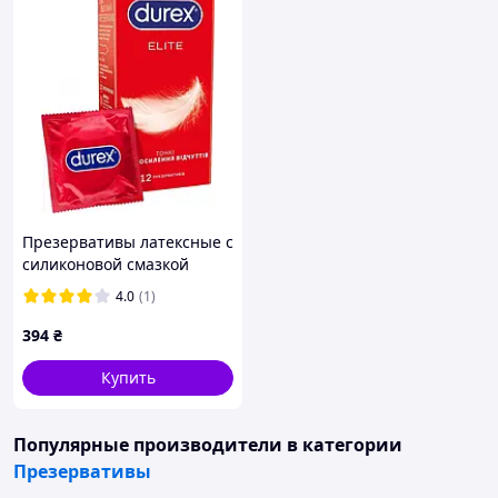
Презервативы латексные с
силиконовой смазкой
Durex Elite (тонкие) 12 шт
4.0
(1)
(5010232954229)
394
₴
Купить
Популярные производители
в категории
Презервативы