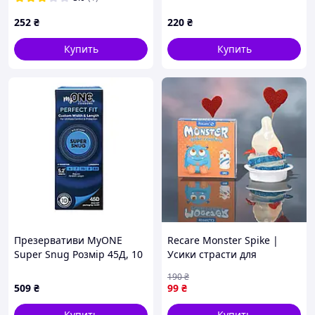
штук
9029M5K30
252
₴
220
₴
Купить
Купить
Презервативи MyONE
Recare Monster Spike |
Super Snug Розмір 45Д, 10
Усики страсти для
шт
взрывных ощущений | 1
190
₴
шт Цвет - Синий
509
₴
99
₴
Купить
Купить