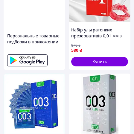
Набір ультратонких
Персональные товарные
презервативів 0,01 мм з
подборки в приложении
пухирцями та
870
₴
гіалуроновою кислотою
580
₴
10шт
Купить