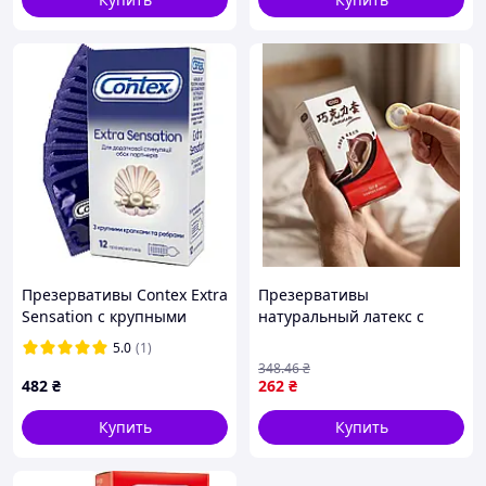
Презервативы Contex Extra
Презервативы
Sensation с крупными
натуральный латекс с
точками и ребрами 12 шт.
ароматом шоколада OLO
5.0
(1)
(5052197051506) w
Chocolate упаковка 10 штук
348
.46
₴
Nomax
482
₴
262
₴
Купить
Купить